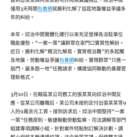
直到亞某某與阿某某對地界再無異議為止，綜治中間
僅用3天時間
包養網
就勝利化解了這起地盤權益爭議多
年的糾紛。
本年，綜治中間實體化運行以來充足發揮各派駐單位
職能優勢，“一案一策”讓群眾在家門口實質性解紛。
近日，勝利化解“概況化解易、實質根治難”的多起觸
及地盤、勞動權益爭議
包養網
糾紛，實現群眾“只進一
扇門，最多跑一地”任務請求，構建協同聯動的基層管
理新格式。
3月10日，在轄區某公司務工的張某某向綜治中間反
應，從某公司離職后，某公司未按約定付出張某某等9
人的9萬余元工資。接到訴求后，綜治中間堅持“一案
一策”任務原則，敏捷聯動勞動監察、司法調解等部門
組建專項調解小組，針對案件特點制訂解決計劃。調