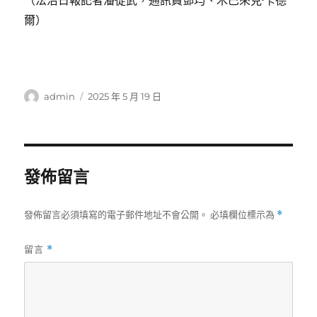
（法治日報記者潘從武，通訊員鄧均、木巴來克·卡德
爾）
作
發
admin
2025 年 5 月 19 日
者
佈
日
期:
發佈留言
發佈留言必須填寫的電子郵件地址不會公開。
必填欄位標示為
*
留言
*