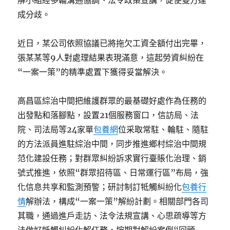
解小組經多輪溝通協調、法令政策宣講，促使雙方達
成分歧。
近日，某公司依照協議已將拖欠工資全額付出完畢，
張某某等9人對處理結果表現滿意，這起勞資糾紛在
“一案一策”的精準處置下獲得妥當解決。
高昌區綜治中間把維護群眾的最基礎好處作為任務的
出發點和落腳點，設置21個服務窗口，信訪局、法
院、司法局等24家單
包養網
位采取常駐、輪駐、隨駐
的方法派員進駐綜治中間，同步推進鄉村綜治中間規
范化建設任務；對群眾糾紛訴求實行臺賬化治理、銷
號式推進，依照“群眾招待區、日常運行區”布局，強
化信息共享和監測預警；研討制訂牴觸糾紛化
包養行
情
解辦法，構成“一案一策”解紛計劃。相關部門各司
其職，通過進戶走訪、法令法規宣講、心思疏導等方