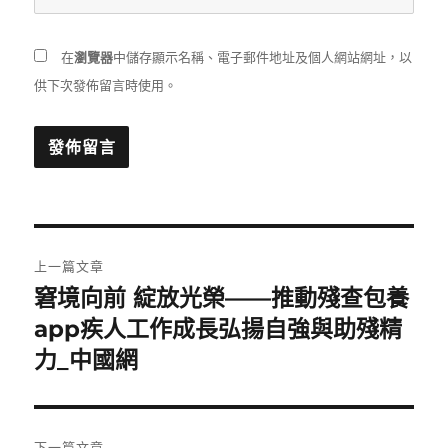
在
瀏覽器
中儲存顯示名稱、電子郵件地址及個人網站網址，以
供下次發佈留言時使用。
文
上一篇文章
章
窘境向前 綻放光榮——推動殘查包養
上
一
app疾人工作成長弘揚自強與助殘精
導
篇
力_中國網
覽
文
章:
下一篇文章