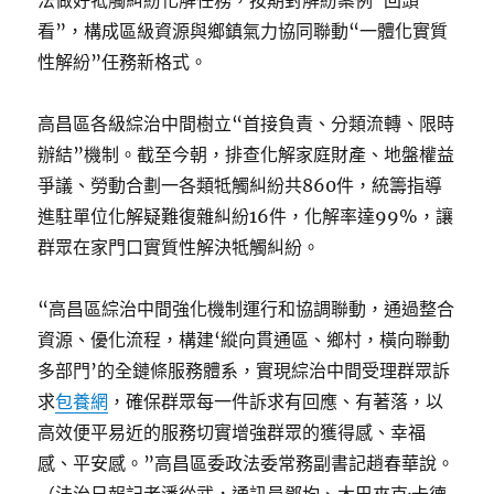
法做好牴觸糾紛化解任務，按期對解紛案例“回頭
看”，構成區級資源與鄉鎮氣力協同聯動“一體化實質
性解紛”任務新格式。
高昌區各級綜治中間樹立“首接負責、分類流轉、限時
辦結”機制。截至今朝，排查化解家庭財產、地盤權益
爭議、勞動合劃一各類牴觸糾紛共860件，統籌指導
進駐單位化解疑難復雜糾紛16件，化解率達99%，讓
群眾在家門口實質性解決牴觸糾紛。
“高昌區綜治中間強化機制運行和協調聯動，通過整合
資源、優化流程，構建‘縱向貫通區、鄉村，橫向聯動
多部門’的全鏈條服務體系，實現綜治中間受理群眾訴
求
包養網
，確保群眾每一件訴求有回應、有著落，以
高效便平易近的服務切實增強群眾的獲得感、幸福
感、平安感。”高昌區委政法委常務副書記趙春華說。