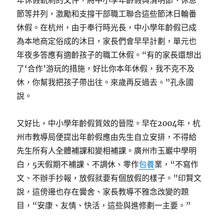
年休假軌制的文件，將中小學年齡假與清明節、休息
節等并列，激勵和支撐干部職工聯合這些節沐日輪番
休假。在杭州，由于奉行時光長，中小學年齡假已成
為本地商定俗成的沐日，家長們會早早計劃，單元也
年夜多答應有適齡孩子的職工休假。“有的家長還想出
了‘合作’游玩的措施，好比你本年休假，我不克不及
休，你幫我把孩子帶出往。來歲再反過去。”孔永國
說。
又好比，中小學年齡假質效的晉陞。早在2004年，杭
州市教導局便提出年齡假應由先生自立安排，不得給
先生所有人全體補課和變相補課。廣州市玉巖中學明
白，5天假期不補課、不調休、零作
包養
業，“不寫作
文、不辦手抄報，放假就要有個放假的樣子。”印賢文
說，這傍邊也存在黌舍、家長教導不雅念改變的題
目，“安康、友情、快活，這些與進修劃一主要。”