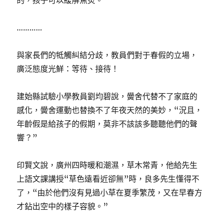
的，孩子可以緩解焦炙。”
…………
與家長們的牴觸糾結分歧，教員們對于春假的立場，
廣泛態度光鮮：等待、接待！
建始縣試驗小學教員劉均碧說，黌舍代替不了家庭的
感化，黌舍運動也替換不了年夜天然的美妙，“況且，
年齡假是給孩子的假期，莫非不該該多聽聽他們的聲
響？”
印賢文說，廣州四時暖和潮濕，草木常青，他給先生
上語文課講授“草色遠看近卻無”時，良多先生懂得不
了，“由於他們沒有見過小草在夏季繁茂，又在早春方
才鉆出空中的樣子容貌。”