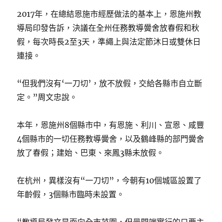
2017年，在總結恩施市經歷做法的基本上，恩施州教
導局印發告訴，決議在全州任務教導黌舍放春假和秋
假，每次時長2至3天，準繩上與法定節沐日或雙休日
連接。
“但我們沒有‘一刀切’，放不放假，交給各縣市自立斷
定。”周文忠說。
本年，恩施州8個縣市中，有恩施、利川、宣恩、咸豐
4個縣市的一切任務教導黌舍，以及鶴峰縣的部門黌舍
放了春假；建始、巴東、來鳳3縣未放假。
在杭州，異樣沒有“一刀切”，今朝有10個城區設置了
年齡假，3個縣市臨時未設置。