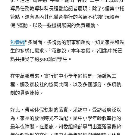
號，進進“淘運動”平臺，輸出“春假”二字，上城區教
導局任務教導科科長程艷給記者展現：除了5個集中托
管點，還有區內其他黌舍舉行的各類不花錢“玩轉春
假”運動，以及一些機構展開的免費運動。
包養網
“多層面、多情勢的辦事和運動，知足家長和先
生的多樣化需求。”程艷說，本年春假，5個集中托管
點共接受了約500論理學生。
在雷萬鵬看來，實行好中小學年齡假是一項體系工
程，觸及家校社的協同共同，以及多個部分、多項軌
制的貫穿連接。
好比，帶薪休假軌制的落實。采訪中，受訪者廣泛以
為，家長的放假時光不婚配，是中小學年齡假奉行的
最年夜障礙。在恩施，州委組織部專門出臺落實帶薪