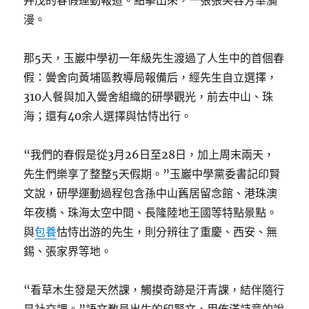
并茂的春假運動報道。點擊出來，一張張笑容芳華瀰
漫。
那5天，玉巖中學初一年級先生渡過了人生中的首個春
假：黌舍向黃埔區教導局報備后，經先生自立選擇，
310人餐與加入黌舍組織的研學觀光，前去中山、珠
海；還有40余人選擇與怙恃出行。
“我們的春假是從3月26日至28日，加上周末兩天，
先生們樂享了整整5天假期。”玉巖中學黨委書記印賢
文說，研學運動過程包含孫中山舊居留念館、港珠澳
年夜橋、珠海太空中間、長隆陸地王國等特點景點。
與
包養
怙恃出游的先生，則分辨往了重慶、西安、無
錫、張家界等地。
“看草木生發是天然課，觸摸奇跡是汗青課，結伴隨行