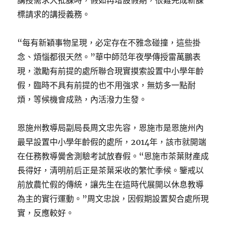
講授需求大批課時，假如再增設假期，很難完成新課
標請求的講授義務。
“每有新穎事物呈現，必定存在不雅念碰撞，這些掛
念、煩惱都很天然。”華中師范年夜學傳授雷萬鵬表
現，激勵有前提的處所聯合現實摸索設置中小學年齡
假，臨時不具有前提的也不用強求，無妨多一點耐
煩，等候機會成熟，內活潑力生發。
恩施州教導局副局長周文忠先容，恩施市是恩施州內
最早設置中小學年齡假的處所，2014年，該市就開端
在任務教導黌舍測驗考試放春假。“恩施市茶葉財產成
長得好，清明前后正是茶葉采收的繁忙季候。鑒戒以
前放農忙假的傳統，讓先生在這時代展開以休息教導
為主的實行運動。”周文忠說，因假期設置契合處所現
實，反應較好。