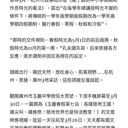
昔時3月，杭州市教導局印發《關于調劑中小學假期和
作息時光的看法》，提出“在每學年總講授時光不變的
條件下，將傳統的一學年兩學期兩假期改為一學年兩
學期四假期制，履行春假、寒假、秋假和冷假”。
“那時的文件規則，春假時光為5月1日的前后兩周，秋
假時光為11月的第一周。”孔永國先容，后來依據各方
反應，逐步調劑并固定為現在的設定。
錯峰出行、親近天然、放松身心、拓寬視野……在杭
州、恩施、廣州3地采訪，這些詞被反復說起。
翻開廣州市玉巖中學微信大眾號，下滑手機屏幕至3月
30日，一篇題為《玉巖春假第七站：長隆陸地王國！
邊尖叫、邊進修！陸地世界也是快活教室！》的文章
映進視線。從這一天往前至3月26日，天天都有圖文