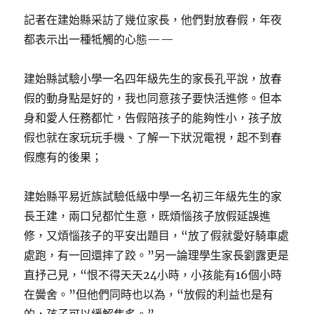
記者在建始縣采訪了幾位家長，他們對放春假，年夜
都表示出一種牴觸的心態——
建始縣試驗小學一名四年級先生的家長孔平說，放春
假的動身點是好的，我也同意孩子要快活進修。但本
身和愛人任務都忙，告假陪孩子的能夠性小，孩子放
假也就在家玩玩手機、了解一下狀況電視，起不到春
假應有的後果；
建始縣平易近族試驗低級中學一名初三年級先生的家
長王建，兩口兒都忙生意，既煩惱孩子放假延誤進
修，又煩惱孩子的平安出題目，“放了假就愛好騎車處
處跑，有一回還摔了跤。”另一論理學生家長劉露更是
直抒己見，“恨不得天天24小時，小孩能有16個小時
在黌舍。”但他們同時也以為，“放假的利益也是有