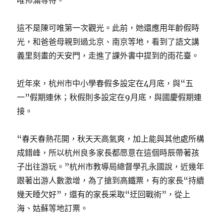
唯佈滿等待。
這不是陳可唯第一次觀光。此前，她還應用年齡假時
光，和爸爸母親到過北京、南京等地，看到了語文講
義里刻畫的天安門，走進了課外書中提到的雨花臺。
近年來，杭州市中小學春假多設定在4月底，與“五
一”假期連休；秋假則多設定在9月底，與國慶假期連
接。
“春天春熱花開，秋天天高氣爽，加上能與其他處所構
成錯峰，所以杭州良多家長都愿意在這個時辰帶著孩
子出往游玩。”杭州市教導局總督學孔永國說，近幾年
跟著出游人數激增，為了搶到高鐵票，有的家長“持續
幾天睡欠好”，還有的家長采取“迂回戰術”，從上
海、姑蘇等地訂票。