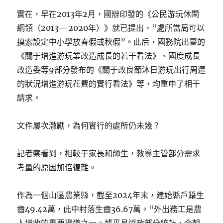
實在，早在2013年2月，國辦印發的《公民游玩休閑
綱領（2013—2020年）》就已提出，“處所當局可以
摸索設定中小學放春假或秋假”。此后，國務院出臺的
《關于增進游玩業改造成長的若干看法》、國度成長
改造委等9部分發布的《關于改良節沐日游玩出行周遭
的狀況增進游玩花費的實行看法》等，均重申了相干
請求。
文件屢次激勵，為何實行的處所仍未幾？
記者察看到，相較于家長和師生，教導主管部分需求
考量的原因加倍復雜。
作為一個山區農業縣，截至2024年末，建始縣戶籍生
齒49.42萬，此中村落生齒36.67萬。“外出務工是農