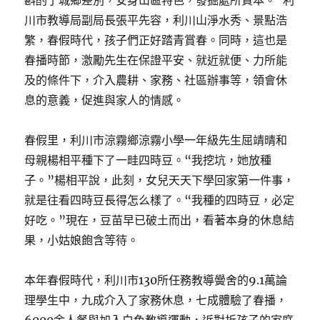
斟酌了城鄉差別，安身山區特色，發掘處所資本。”利
川市教導局副局長張平先容，利川山淨水秀、景點浩
繁，春假時代，孩子們正好踏青賞春。同時，這也是
春播時節，激勵先生在保證平安、就近就便、力所能
及的條件下，介入農耕、家務、社區辦事等，領會休
息的意義，促進與家人的情感。
春假里，利川市涼霧鄉涼霧小學一年級先生屈靖晴和
母親楊相平種下了一畦四時豆。“我挖坑，她放種
子。”楊相平說，此刻，女兒天天下學回家第一件事，
就是往看四時豆長得怎么樣了。“我種的四時豆，必定
好吃。”現在，豆苗早已破土而出，看著本身的休息結
果，小姑娘飽含等待。
本年春假時代，利川市130所任務教導黌舍的9.1萬論
理學生中，九成介入了家務休息，七成體驗了春播，