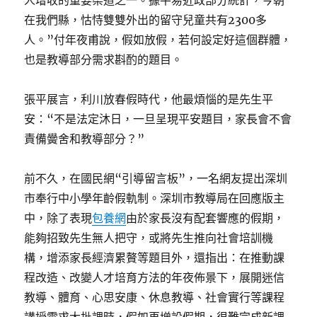
人增收的重要渠道之一。據平易近政部分統計，今朝
在我們縣，怙恃雙雙外出的留守兒童共有2300多
人。”付年夜甫說，假如放假，若何設定好這個群體，
也是教導部分需求斟酌的題目。
張平展言，利川放春假時代，他最煩惱的是先生平
安：“不是法定沐日，一旦呈現平安題目，家長會不會
責備黌舍和教導部分？”
前不久，在國民網“引導留言板”，一名網友提出深圳
市奉行中小學年齡假軌制。深圳市教導局在回應版主
中，除了表現
包養網
由於家長沒有配套響應的假期，
能夠招致先生無人把守，或將先生推向社會培訓機
構，增添家長經濟累贅等題目外，還指出：在推動課
程改造、改變人才培育方法的年夜佈景下，展開迷信
教導、體育、心思安康、休息教導、社會實行等課程