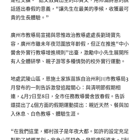
是社交課。”語文教員出生的印賢文，用佈滿詩意的說
話道出春假的意義，“讓先生在最美的季候，收獲最可
貴的生長體驗。”
廣州市教導局宣揚與思惟政治教導處處長劉琦寶先
容，廣州市雖未年夜范圍放年齡假，但正在推進“中小
黌舍外實行教導增進規則”出臺，激勵中小先生展開所
有人全體研學、親子游等多種情勢的校外實行運動。
地處武陵山區，恩施土家族苗族自治州利川市教導局3
月發布的一則告訴激發追蹤關心：與清明節假期相
連，4月7日至8日，全市任務教導黌舍放春假。告訴
還提出了4個方面的假期運動提出：親近天然、餐與加
入休息、白色教導、體驗生涯。
“在我們這里，鄉村孩子是年夜大都。如許的設定充足