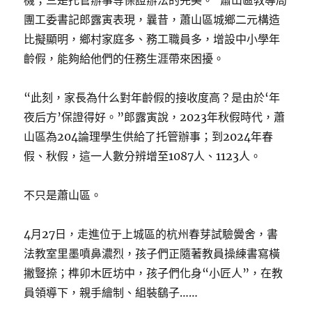
機；三是托管辦事等保證辦法的完美。”蕭山區教導局
團工委書記郎露寅表現，曩昔，蕭山區城鄉二元構造
比擬顯明，鄉村家庭多、務工職員多，增設中小學年
齡假，能夠給他們的任務生涯帶來困擾。
“此刻，家長為什么對年齡假的接收度高？是由於‘年
夜后方’保證得好。”郎露寅說，2023年秋假時代，蕭
山區為204論理學生供給了托管辦事；到2024年春
假、秋假，這一人數分辨增至1087人、1123人。
不只是蕭山區。
4月27日，走進位于上城區的杭州春芽試驗黌舍，書
法教室里墨噴鼻濃烈，孩子們正隨著教員操練書寫橫
撇豎捺；榫卯木匠坊中，孩子們化身“小匠人”，在教
員領導下，親手繪制、組裝鷂子……