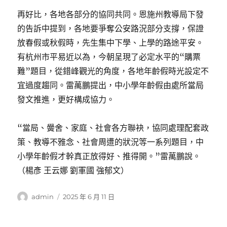
再好比，各地各部分的協同共同。恩施州教導局下發
的告訴中提到，各地要爭奪公安路況部分支撐，保證
放春假或秋假時，先生集中下學、上學的路途平安。
有杭州市平易近以為，今朝呈現了必定水平的“購票
難”題目，從錯峰觀光的角度，各地年齡假時光設定不
宜過度趨同。雷萬鵬提出，中小學年齡假由處所當局
發文推進，更好構成協力。
“當局、黌舍、家庭、社會各方聯袂，協同處理配套政
策、教導不雅念、社會周遭的狀況等一系列題目，中
小學年齡假才幹真正放得好、推得開。”雷萬鵬說。
（楊彥 王云娜 劉軍國 強郁文）
作
發
admin
2025 年 6 月 11 日
者
佈
日