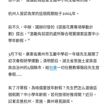
很不測，“我還認為這是全國中小先生都有的假。”
杭州人習認為常的這個假期始于2004年。
前不久，中辦、國辦印發的《提振花費專項舉動計
劃》提出，“激勵有前提的處所聯合現實摸索設置中小
學年齡假。”
3月下旬，廣東省廣州市玉巖中學初一年級先生展開了
初次春假研學運動；清明節后，湖北省恩施土家族苗
族自治州的4個縣市，給
包養
一切任務教導階段先生放
春假……
有了冷寒假，為啥還要放年齡假？先生們怎么渡過這
個假期？中小學年齡假，若何放得好推得開？近日，
記者走進杭州、恩施、廣州尋覓謎底。