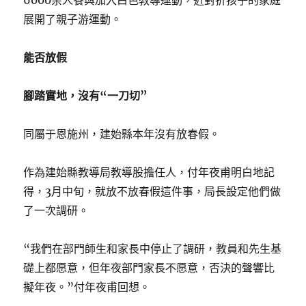
6000余人餐與加入白色教導運動，近對折孩子的家庭
展開了親子游運動。
能否放假
腳踏實地，沒有“一刀切”
同屬于恩施州，建始縣本年沒有放春假。
作為建始縣教導局教導股擔任人，付年夜甫明白地記
得，3月中旬，就放不放春假這件事，局長設定他們做
了一次調研。
“我們在部門師生和家長中停止了調研，教員和先生基
礎上都愿意，但年夜部門家長不愿意，否決的聲響比
擬年夜。”付年夜甫回想。