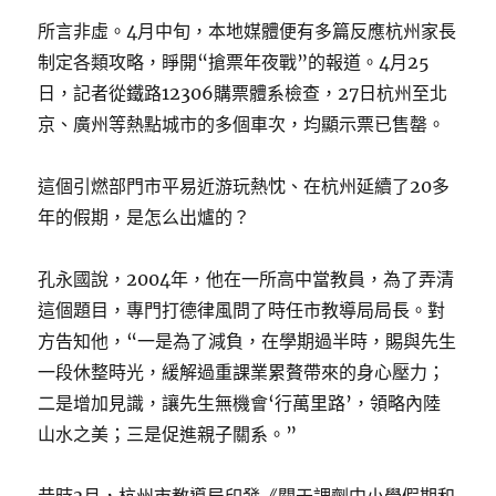
所言非虛。4月中旬，本地媒體便有多篇反應杭州家長
制定各類攻略，睜開“搶票年夜戰”的報道。4月25
日，記者從鐵路12306購票體系檢查，27日杭州至北
京、廣州等熱點城市的多個車次，均顯示票已售罄。
這個引燃部門市平易近游玩熱忱、在杭州延續了20多
年的假期，是怎么出爐的？
孔永國說，2004年，他在一所高中當教員，為了弄清
這個題目，專門打德律風問了時任市教導局局長。對
方告知他，“一是為了減負，在學期過半時，賜與先生
一段休整時光，緩解過重課業累贅帶來的身心壓力；
二是增加見識，讓先生無機會‘行萬里路’，領略內陸
山水之美；三是促進親子關系。”