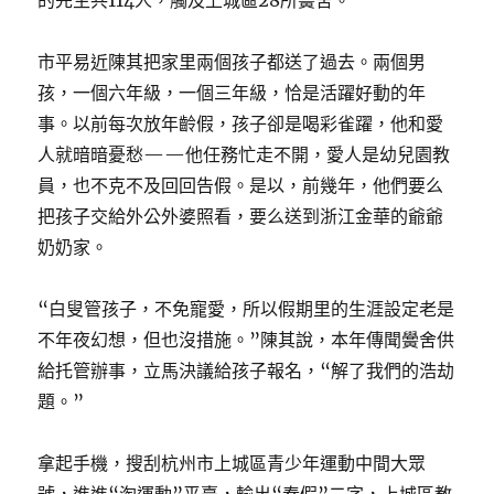
的先生共114人，觸及上城區28所黌舍。”
市平易近陳其把家里兩個孩子都送了過去。兩個男
孩，一個六年級，一個三年級，恰是活躍好動的年
事。以前每次放年齡假，孩子卻是喝彩雀躍，他和愛
人就暗暗憂愁——他任務忙走不開，愛人是幼兒園教
員，也不克不及回回告假。是以，前幾年，他們要么
把孩子交給外公外婆照看，要么送到浙江金華的爺爺
奶奶家。
“白叟管孩子，不免寵愛，所以假期里的生涯設定老是
不年夜幻想，但也沒措施。”陳其說，本年傳聞黌舍供
給托管辦事，立馬決議給孩子報名，“解了我們的浩劫
題。”
拿起手機，搜刮杭州市上城區青少年運動中間大眾