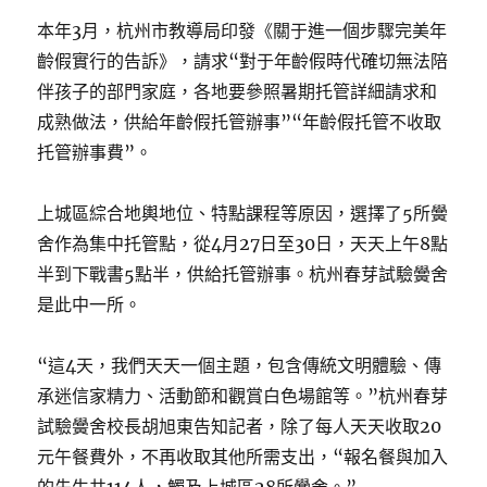
本年3月，杭州市教導局印發《關于進一個步驟完美年
齡假實行的告訴》，請求“對于年齡假時代確切無法陪
伴孩子的部門家庭，各地要參照暑期托管詳細請求和
成熟做法，供給年齡假托管辦事”“年齡假托管不收取
托管辦事費”。
上城區綜合地輿地位、特點課程等原因，選擇了5所黌
舍作為集中托管點，從4月27日至30日，天天上午8點
半到下戰書5點半，供給托管辦事。杭州春芽試驗黌舍
是此中一所。
“這4天，我們天天一個主題，包含傳統文明體驗、傳
承迷信家精力、活動節和觀賞白色場館等。”杭州春芽
試驗黌舍校長胡旭東告知記者，除了每人天天收取20
元午餐費外，不再收取其他所需支出，“報名餐與加入