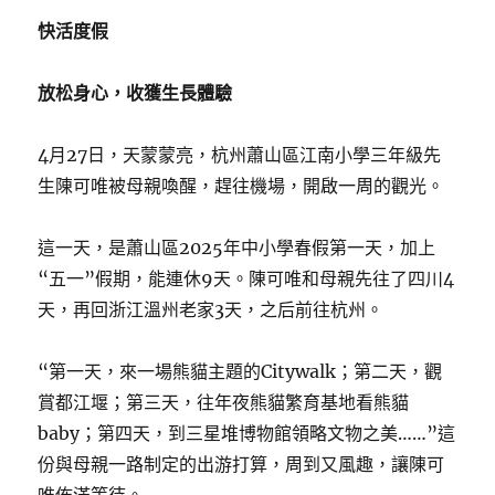
快活度假
放松身心，收獲生長體驗
4月27日，天蒙蒙亮，杭州蕭山區江南小學三年級先
生陳可唯被母親喚醒，趕往機場，開啟一周的觀光。
這一天，是蕭山區2025年中小學春假第一天，加上
“五一”假期，能連休9天。陳可唯和母親先往了四川4
天，再回浙江溫州老家3天，之后前往杭州。
“第一天，來一場熊貓主題的Citywalk；第二天，觀
賞都江堰；第三天，往年夜熊貓繁育基地看熊貓
baby；第四天，到三星堆博物館領略文物之美……”這
份與母親一路制定的出游打算，周到又風趣，讓陳可