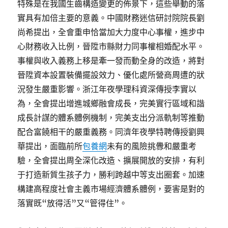
特殊是在我國生齒構造變更的佈景下，這些舉動的落
實具有加倍主要的意義。中國財務迷信研討院院長劉
尚希提出，全會重申恰當加大力度中心事權，進步中
心財務收入比例，晉陞市縣財力同事權相婚配水平。
事權與收入義務上移是牽一發而動全身的改造，將對
晉陞資本設置裝備擺設效力、優化處所營商周遭的狀
況發生嚴重影響。浙江年夜學理科資深傳授李實以
為，全會提出增進城鄉融會成長，完美實行區域和諧
成長計謀的體系體例機制，完美支出分派軌制等推動
配合富饒相干的嚴重義務。同濟年夜學特聘傳授劉興
華提出，面臨前所
包養網
未有的風險挑釁和嚴重考
驗，全會提出周全深化改造、擴展開放的安排，有利
于打造新質生孩子力，勝利跨越中等支出圈套。加速
構建高程度社會主義市場經濟體系體例，要害是對的
落實既“放得活”又“管得住”。