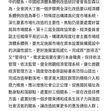
中的關系。中國經濟體系體例改造研討會會長彭森以
為，全會誇大了進一個步驟周全深化改造要以經濟體
系體例改造為牽引，特殊提出構建高尺度市場系統、
深化要素市場化改造的主要性，焦點仍是要處置好當
局與市場關系。第十三屆全國政協常委、經濟委員會
副主任楊偉平易近以為，構建高程度社會主義市場經
濟體系體例，要充足施展市場在資本設置裝備擺設中
的決議性感化，更好施展當局感化。完成既“放得活”
又“管得住”，需求當局實在實行本身職責，保持依法
管理、依法監管，健全微觀經濟管理系統，優化微觀
經濟管理方法。國度發改委原副秘書長范恒山提出，
完成改造舉動落地，需求寬大國民群眾的積極介入和
鼎力推進。應以增進社會公正公理、促進國民福址為
動身點和落腳點，處置好三個關系：一是在改造目標
方面，處置好進一個步驟束縛和成長生孩子力與激起
社會活氣的關系，讓改造結果更多的惠及通俗人群；