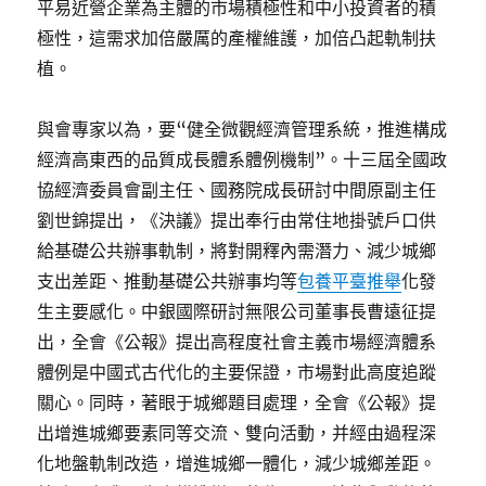
平易近營企業為主體的市場積極性和中小投資者的積
極性，這需求加倍嚴厲的產權維護，加倍凸起軌制扶
植。
與會專家以為，要“健全微觀經濟管理系統，推進構成
經濟高東西的品質成長體系體例機制”。十三屆全國政
協經濟委員會副主任、國務院成長研討中間原副主任
劉世錦提出，《決議》提出奉行由常住地掛號戶口供
給基礎公共辦事軌制，將對開釋內需潛力、減少城鄉
支出差距、推動基礎公共辦事均等
包養平臺推舉
化發
生主要感化。中銀國際研討無限公司董事長曹遠征提
出，全會《公報》提出高程度社會主義市場經濟體系
體例是中國式古代化的主要保證，市場對此高度追蹤
關心。同時，著眼于城鄉題目處理，全會《公報》提
出增進城鄉要素同等交流、雙向活動，并經由過程深
化地盤軌制改造，增進城鄉一體化，減少城鄉差距。