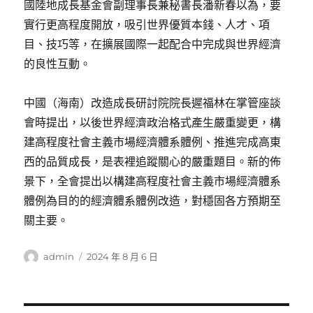
國陸地成長基金會副理事長兼秘書長潘新春以為，要
實行更高程度開放，吸引世界優質本錢、人才、項
目、技巧等，在擴展國際一起配合中完成與世界經濟
的良性互動。
中國（海南）改造成長研討院院長遲福林在掌管座談
會時提出，以後世界經濟政治格式產生嚴重變更，構
建高程度社會主義市場經濟體系體例、推進完成高東
西的品質成長，是表裡追蹤關心的嚴重題目。新的佈
景下，全會提出以構建高程度社會主義市場經濟體系
體例為目的的經濟體系體例改造，對穩固各方預期至
關主要。
作
發
admin
2024 年 8 月 6 日
者
佈
日
期: