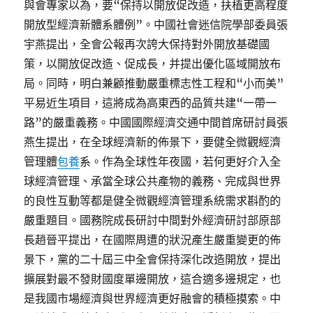
與會專家以為，要“保持以開放促改造，扶植更高程度
開放型經濟新體系體例”。中國社會迷信院學部委員張
宇燕提出，全會公報再次誇大保持對外開放基礎國
策，以開放促改造、促成長，并提出優化區域開放布
局。同時，明白兼顧推動嚴重標志性工程和“小而美”
平易近生項目，這將成為高東西的品質共建“一帶一
路”的嚴重義務。中國國際經濟交通中間首席研討員張
燕生提出，在全球經濟新的佈景下，要健全微觀經濟
管理體
包養
系。作為全球性年夜國，若何更好介入全
球經濟管理、承當全球公共產物的義務、完成與世界
的良性互動等都是健全微觀經濟管理系統需求斟酌的
嚴重題目。國務院成長研討中間對外經濟研討部原部
長趙晉平提出，在國際周遭的狀況產生嚴重變更的佈
景下，黨的二十屆三中全會保持深化改造開放，提出
擴展對最不發財國度單邊開放，這合適多邊規定，也
是我國市場經濟與世界經濟更好融會的積極摸索。中