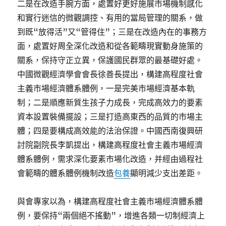
二是在改造手腕方面，處置好更好施展市場機制感化
和實行迷信的微觀調控、有用的當局管理的關系，做
到既“放得活”又“管得住”；三是在改造內在的事務方
面，處置好周全深化改造和從各範疇現實動身施策的
關系，保持守正立異，保護國民群眾的最基礎好處。
中國微觀經濟學會會長徐善長提出，構建高程度社會
主義市場經濟體系體例，一是完美市場經濟基本軌
制；二是順應新質生孩子力成長，完成高效力的要素
資本設置裝備擺設；三是打造高東西的品質的市場主
體；四是要構成高效能的法治保證。中國西南復興研
討院副院長李凱提出，構建高程度社會主義市場經濟
體系體例，需求深化要素市場化改造，并經由過程社
會範疇的體系體例機制改造
包養
顯明減少支出差距。
與會專家以為，構建高程度社會主義市場經濟體系體
例，要保持“兩個絕不搖動”，增進各類一切制經濟上