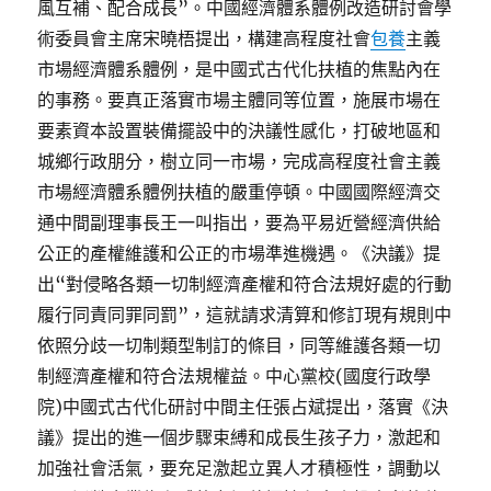
風互補、配合成長”。中國經濟體系體例改造研討會學
術委員會主席宋曉梧提出，構建高程度社會
包養
主義
市場經濟體系體例，是中國式古代化扶植的焦點內在
的事務。要真正落實市場主體同等位置，施展市場在
要素資本設置裝備擺設中的決議性感化，打破地區和
城鄉行政朋分，樹立同一市場，完成高程度社會主義
市場經濟體系體例扶植的嚴重停頓。中國國際經濟交
通中間副理事長王一叫指出，要為平易近營經濟供給
公正的產權維護和公正的市場準進機遇。《決議》提
出“對侵略各類一切制經濟產權和符合法規好處的行動
履行同責同罪同罰”，這就請求清算和修訂現有規則中
依照分歧一切制類型制訂的條目，同等維護各類一切
制經濟產權和符合法規權益。中心黨校(國度行政學
院)中國式古代化研討中間主任張占斌提出，落實《決
議》提出的進一個步驟束縛和成長生孩子力，激起和
加強社會活氣，要充足激起立異人才積極性，調動以