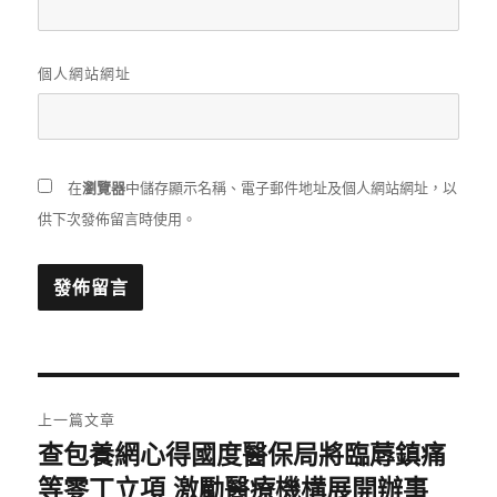
個人網站網址
在
瀏覽器
中儲存顯示名稱、電子郵件地址及個人網站網址，以
供下次發佈留言時使用。
文
上一篇文章
章
查包養網心得國度醫保局將臨蓐鎮痛
上
一
等零丁立項 激勵醫療機構展開辦事_
導