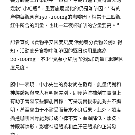
養分師協會理事顧中一察看，今朝市道上賣得較火的
幾款“小紅瓶”，重要施展感化的仍是咖啡因。“有的
產物每瓶含有150~200mg的咖啡因，相當于三四瓶
紅牛所含的劑量，也比一年夜杯咖啡的含量要高。”
記者查詢《食物平安國度尺度 活動養分食物公例》得
知，活動養分食物中咖啡因的逐日應用量應為
20~100mg，不少“氮泵小紅瓶”的添加劑量已超越國
度尺度。
顧中一表現，中小先生的身材尚在發育，能量代謝和
神經體系與成人有明顯差別。即便這些補劑在實際上
有助于晉陞某些體能目標，可是現實後果能夠并不顯
明，甚至會由于不耐受而帶來不良后果。此外，過度
攝進咖啡因等能夠形成心律不齊、血壓降低、焦炙、
掉眠等情形，影響神經體系和血汗管體系的正常發