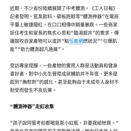
近期，不少省份陸續展開了中考體測。《工人日報》
記者發明，氮泵飲料、碳板跑鞋等“體測神器”在電商
平臺上敏捷躥紅，在口口相傳中銷量暴跌。一些商家
捉住考生和家長的焦炙心思和“臨渴掘井”的需求，傳
播鼓吹自家產物可以或許“點
包養網
燃狀況”“引爆肌
能”“助力體測超凡施展”。
受訪專家提醒，一些產物的實用人群是活動員和健身
喜好者，對中小先生晉陞成就輔助并不年夜，更多是
起到“撫慰劑”的感化，甚至能夠由于未成年人身材不
耐受而發生不良后果。
“體測神器”走紅收集
“孩子說同窗考前都喝氮泵小紅瓶，非要我給她買。”