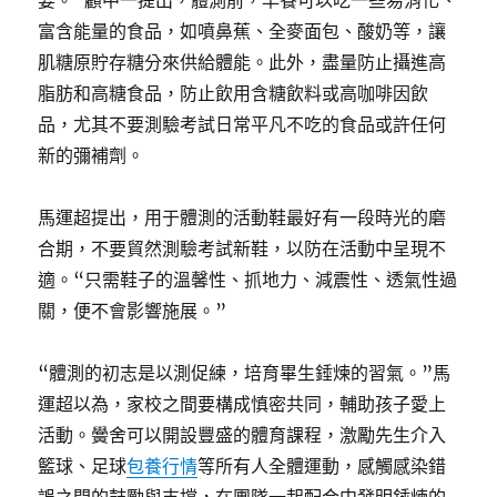
要。”顧中一提出，體測前，早餐可以吃一些易消化、
富含能量的食品，如噴鼻蕉、全麥面包、酸奶等，讓
肌糖原貯存糖分來供給體能。此外，盡量防止攝進高
脂肪和高糖食品，防止飲用含糖飲料或高咖啡因飲
品，尤其不要測驗考試日常平凡不吃的食品或許任何
新的彌補劑。
馬運超提出，用于體測的活動鞋最好有一段時光的磨
合期，不要貿然測驗考試新鞋，以防在活動中呈現不
適。“只需鞋子的溫馨性、抓地力、減震性、透氣性過
關，便不會影響施展。”
“體測的初志是以測促練，培育畢生錘煉的習氣。”馬
運超以為，家校之間要構成慎密共同，輔助孩子愛上
活動。黌舍可以開設豐盛的體育課程，激勵先生介入
籃球、足球
包養行情
等所有人全體運動，感觸感染錯