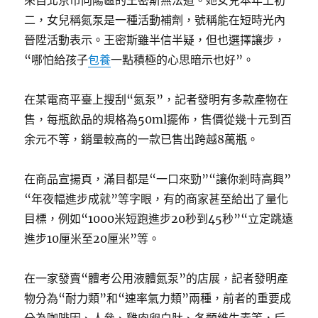
來自北京市向陽區的王密斯無法道。她女兒本年上初
二，女兒稱氮泵是一種活動補劑，號稱能在短時光內
晉陞活動表示。王密斯雖半信半疑，但也選擇讓步，
“哪怕給孩子
包養
一點積極的心思暗示也好”。
在某電商平臺上搜刮“氮泵”，記者發明有多款產物在
售，每瓶飲品的規格為50ml擺佈，售價從幾十元到百
余元不等，銷量較高的一款已售出跨越8萬瓶。
在商品宣揚頁，滿目都是“一口來勁”“讓你剎時高興”
“年夜幅進步成就”等字眼，有的商家甚至給出了量化
目標，例如“1000米短跑進步20秒到45秒”“立定跳遠
進步10厘米至20厘米”等。
在一家發賣“體考公用液體氮泵”的店展，記者發明產
物分為“耐力類”和“速率氣力類”兩種，前者的重要成