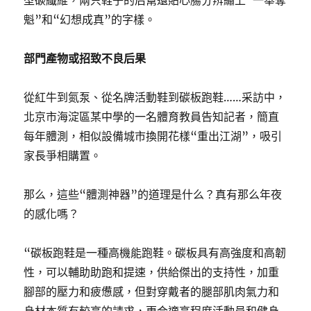
型碳纖維，兩只鞋子的后幫還貼心腸分辨繡上“一舉奪
魁”和“幻想成真”的字樣。
部門產物或招致不良后果
從紅牛到氮泵、從名牌活動鞋到碳板跑鞋……采訪中，
北京市海淀區某中學的一名體育教員告知記者，簡直
每年體測，相似設備城市換開花樣“重出江湖”，吸引
家長爭相購置。
那么，這些“體測神器”的道理是什么？真有那么年夜
的感化嗎？
“碳板跑鞋是一種高機能跑鞋。碳板具有高強度和高韌
性，可以輔助助跑和提速，供給傑出的支持性，加重
腳部的壓力和疲憊感，但對穿戴者的腿部肌肉氣力和