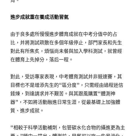
育。
進步成就重在養成活動習氣
由于良多處所慢慢進步體育成就在中考分值中的占
比，并將測試疏散在多個年級停止，部門家長和先生
對此有所焦炙，煩惱尚未餐與加入學科測試，就曾經
在體育上先掉分，落后一程。
對此，受訪專家表現，中考體育測試并非競速賽，其
目標也不是增添先生的“區分度”，只需經由過程迷信
錘煉，到達請求并不艱苦。與其跟風購置“體測神
器”，不如將活動融進日常生涯，從最基礎上加強體
質、進步成就。
“相較于科學活動補劑，包管碳水化合物的攝進更為主