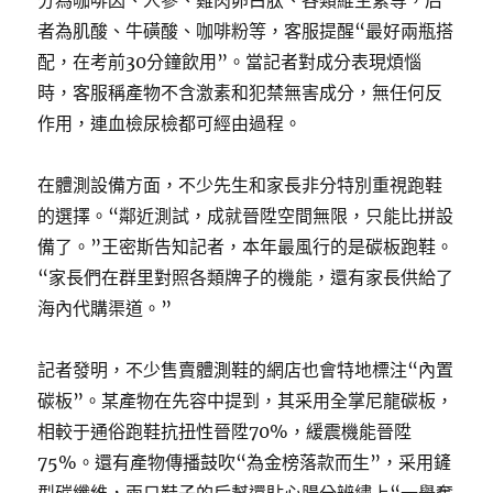
分為咖啡因、人參、雞肉卵白肽、各類維生素等，后
者為肌酸、牛磺酸、咖啡粉等，客服提醒“最好兩瓶搭
配，在考前30分鐘飲用”。當記者對成分表現煩惱
時，客服稱產物不含激素和犯禁無害成分，無任何反
作用，連血檢尿檢都可經由過程。
在體測設備方面，不少先生和家長非分特別重視跑鞋
的選擇。“鄰近測試，成就晉陞空間無限，只能比拼設
備了。”王密斯告知記者，本年最風行的是碳板跑鞋。
“家長們在群里對照各類牌子的機能，還有家長供給了
海內代購渠道。”
記者發明，不少售賣體測鞋的網店也會特地標注“內置
碳板”。某產物在先容中提到，其采用全掌尼龍碳板，
相較于通俗跑鞋抗扭性晉陞70%，緩震機能晉陞
75%。還有產物傳播鼓吹“為金榜落款而生”，采用鏟