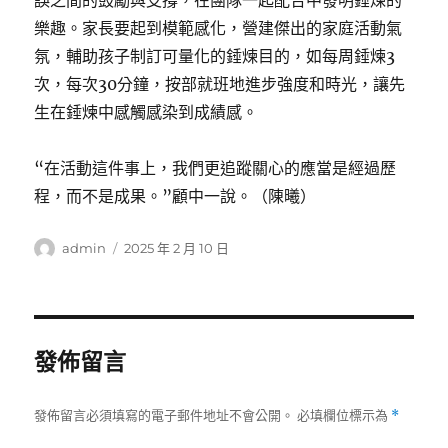
誤之間的鼓勵與支撐，在團隊一起配合中發明錘煉的
樂趣。家長要起到模範感化，營建傑出的家庭活動氣
氛，輔助孩子制訂可量化的錘煉目的，如每周錘煉3
次，每次30分鐘，按部就班地進步強度和時光，讓先
生在錘煉中感觸感染到成績感。
“在活動這件事上，我們更追蹤關心的應當是經過歷
程，而不是成果。”顧中一說。（陳曦）
作
發
admin
2025 年 2 月 10 日
者
佈
日
期:
發佈留言
發佈留言必須填寫的電子郵件地址不會公開。
必填欄位標示為
*