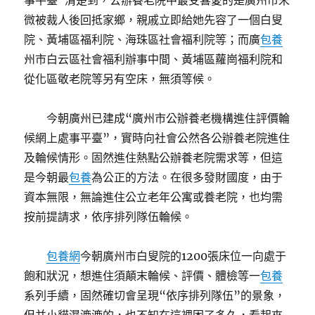
事平臺”清楚到，公辦養老院中最受喜愛的是廣州市宋
微被裁人後回抵家鄉，親戚立即給她先容了一個白叟
院、黃埔區福利院、海珠區社會福利院等；而廣
包養
州市白云區社會福利辦事中間、黃埔區蘿崗福利院和
從化區敬老院等另有空床，無須等候。
今朝廣州已建成“廣州市公辦養老機構進住評價輪
候網上處事平臺”，實時向社會公然各公辦養老院進住
及輪候情形。固然進住熱點公辦養老院需求等，但這
是今朝最
包養
為公正的方法。在很多發財國度，由于
資本無限，無論進住公立老年公寓或養老院，也均需
按前提請求，依序排列隊伍輪候。
包養網
今朝廣州市白叟院的1200張床位一向處于
飽和狀況，想進住須顛末輪候、評價、體檢等一
包養
系列手續，固然確切會呈現“依序排列隊伍”的景象，