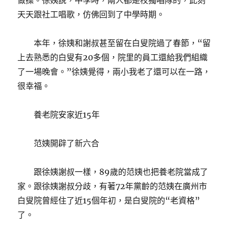
做操。徐姨說，中學時，兩人都是校獨唱隊的，此刻
天天跟社工唱歌，仿佛回到了中學時期。
本年，徐姨和謝叔甚至留在白叟院過了春節，“留
上去熟悉的白叟有20多個，院里的員工還給我們組織
了一場晚會。”徐姨覺得，兩小我老了還可以在一路，
很幸福。
養老院安家近15年
范姨開辟了新六合
跟徐姨謝叔一樣，89歲的范姨也把養老院當成了
家。跟徐姨謝叔分歧，有著72年黨齡的范姨在廣州市
白叟院曾經住了近15個年初，是白叟院的“老資格”
了。