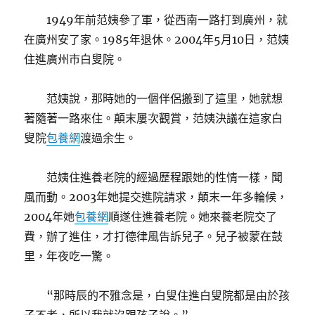
1949年前范姨參了軍，從西南一路打到廣州，就
在廣州安了家。1985年退休。2004年5月10日，范姨
住進廣州市白叟院。
范姨說，那時她的一個伴侶搬到了這里，她就想
著隨著一路來住。顛末屢次觀賞，范姨決議在這家白
叟院
包養網
渡過余生。
范姨住進養老院的經過歷程跟她的性情一樣，聞
風而動。2003年她提交進院請求，顛末一年多輪候，
2004年她
包養網
順遂住進養老院。她來養老院交了
費，辦了進住，才打德律風告訴兒子。兒子被蒙在鼓
里，年夜吃一驚。
“那時辰的不雅念是，白叟住進白叟院都是由於孩