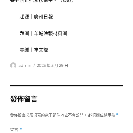
養老院正抓緊扶植中。（賈政）
起源｜廣州日報
題圖｜羊城晚報材料圖
責編｜崔文燦
作
發
admin
2025 年 5 月 29 日
者
佈
日
期:
發佈留言
發佈留言必須填寫的電子郵件地址不會公開。
必填欄位標示為
*
留言
*