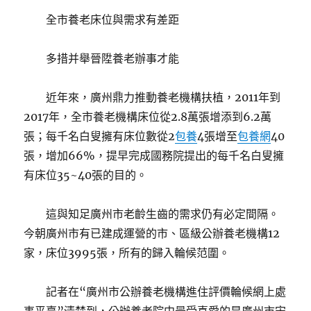
全市養老床位與需求有差距
多措并舉晉陞養老辦事才能
近年來，廣州鼎力推動養老機構扶植，2011年到
2017年，全市養老機構床位從2.8萬張增添到6.2萬
張；每千名白叟擁有床位數從2
包養
4張增至
包養網
40
張，增加66%，提早完成國務院提出的每千名白叟擁
有床位35~40張的目的。
這與知足廣州市老齡生齒的需求仍有必定間隔。
今朝廣州市有已建成運營的市、區級公辦養老機構12
家，床位3995張，所有的歸入輪候范圍。
記者在“廣州市公辦養老機構進住評價輪候網上處