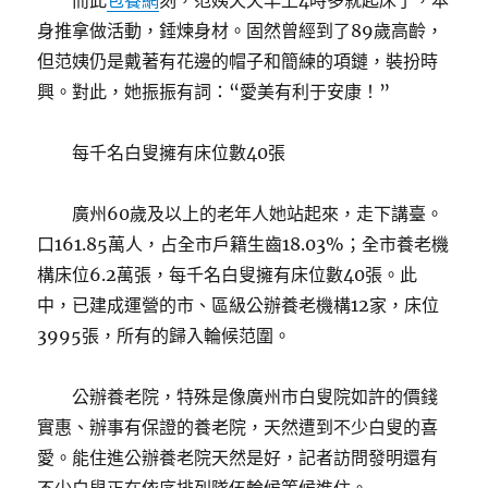
而此
包養網
刻，范姨天天早上4時多就起床了，本
身推拿做活動，錘煉身材。固然曾經到了89歲高齡，
但范姨仍是戴著有花邊的帽子和簡練的項鏈，裝扮時
興。對此，她振振有詞：“愛美有利于安康！”
每千名白叟擁有床位數40張
廣州60歲及以上的老年人她站起來，走下講臺。
口161.85萬人，占全市戶籍生齒18.03%；全市養老機
構床位6.2萬張，每千名白叟擁有床位數40張。此
中，已建成運營的市、區級公辦養老機構12家，床位
3995張，所有的歸入輪候范圍。
公辦養老院，特殊是像廣州市白叟院如許的價錢
實惠、辦事有保證的養老院，天然遭到不少白叟的喜
愛。能住進公辦養老院天然是好，記者訪問發明還有