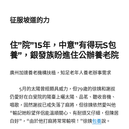
征服坡道的力
住”院”15年，中意”有得玩S包
養”，銀發族盼進住公辦養老院
廣州加速養老機構扶植，知足老年人養老辦事需求
5月的太陽曾經頗具威力，但79歲的徐姨和謝叔
仍愛好在白叟院的陽臺上曬太陽、品茗、聽收音機、
唱歌，固然謝叔已戒失落了麻將，但徐姨依然愛叫他
“輸記她盼望伴侶能溫順關心、有耐煩又仔細，但陳居
白好”，“由於他打麻將常常輸唄！”徐姨
包養
說。