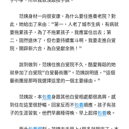
子不孝，所以我就沒跟孩子說。”
范姨身材一向很安康，為什么要住進養老院？對
此，她給出了來由：“第一，人老了城市生病，有病就
要拖累孩子，為了不拖累孩子，我應當住出去；第
二，固然退休了，但也要持續奮斗啊，我要走進白叟
院，開辟新六合，為白叟獻余熱！”
說到做到，范姨住進白叟院不久，酷愛舞蹈的她
就參加了白叟院“白叟藝術團”。范姨說明道，“這個
藝術團是那時我選擇這里的一個主要緣由。”
范姨說，本
包養
身跟其他白叟相處都很高興，感
到住在這里很舒暢，回家反而不
包養
順應，孩子有孩
子的生涯習氣，他們早晨睡得晚、早上起得
包養
晚。