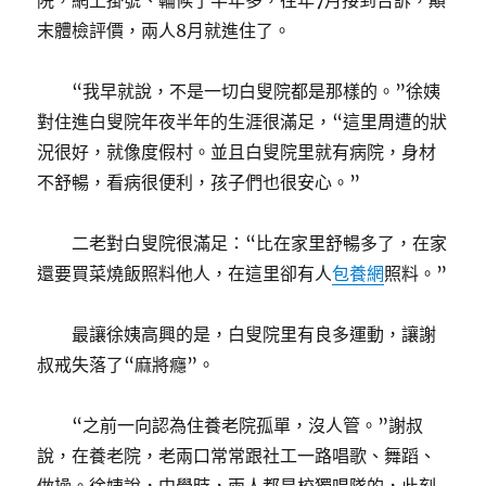
院，網上掛號、輪候了半年多，往年7月接到告訴，顛
末體檢評價，兩人8月就進住了。
“我早就說，不是一切白叟院都是那樣的。”徐姨
對住進白叟院年夜半年的生涯很滿足，“這里周遭的狀
況很好，就像度假村。並且白叟院里就有病院，身材
不舒暢，看病很便利，孩子們也很安心。”
二老對白叟院很滿足：“比在家里舒暢多了，在家
還要買菜燒飯照料他人，在這里卻有人
包養網
照料。”
最讓徐姨高興的是，白叟院里有良多運動，讓謝
叔戒失落了“麻將癮”。
“之前一向認為住養老院孤單，沒人管。”謝叔
說，在養老院，老兩口常常跟社工一路唱歌、舞蹈、