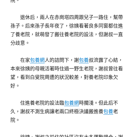
院。
退休后，兩人在赤崗塔四周跟兒子一路住，幫帶
孫子。后來孫子長年夜了，徐姨看著良多同窗都住進
了養老院，就萌發了搬往養老院的設法，但謝叔一直
分歧意。
在家
包養網
人的詰問下，謝
包養
叔流露了心結，
本來徐姨的母親活著時住過一野生老院，謝叔曾往看
望，看到白叟院周遭的狀況較差，對養老院印象欠
好。
住進養老院的設法臨
包養網
時擱淺。但此后不
久，謝叔不測生病讓老兩口終極決議搬進養
包養
老
院。