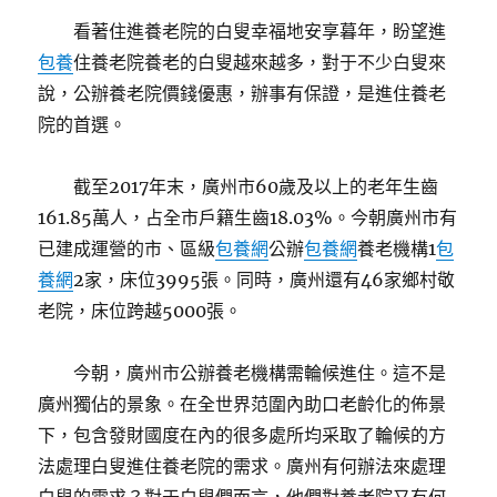
看著住進養老院的白叟幸福地安享暮年，盼望進
包養
住養老院養老的白叟越來越多，對于不少白叟來
說，公辦養老院價錢優惠，辦事有保證，是進住養老
院的首選。
截至2017年末，廣州市60歲及以上的老年生齒
161.85萬人，占全市戶籍生齒18.03%。今朝廣州市有
已建成運營的市、區級
包養網
公辦
包養網
養老機構1
包
養網
2家，床位3995張。同時，廣州還有46家鄉村敬
老院，床位跨越5000張。
今朝，廣州市公辦養老機構需輪候進住。這不是
廣州獨佔的景象。在全世界范圍內助口老齡化的佈景
下，包含發財國度在內的很多處所均采取了輪候的方
法處理白叟進住養老院的需求。廣州有何辦法來處理