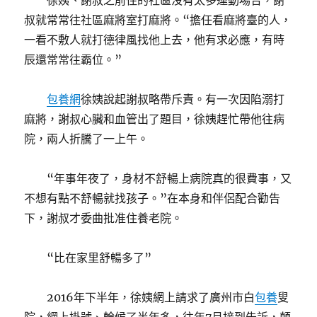
徐姨、謝叔之前住的社區沒有太多運動場合，謝
叔就常常往社區麻將室打麻將。“擔任看麻將臺的人，
一看不敷人就打德律風找他上去，他有求必應，有時
辰還常常往霸位。”
包養網
徐姨說起謝叔略帶斥責。有一次因陷溺打
麻將，謝叔心臟和血管出了題目，徐姨趕忙帶他往病
院，兩人折騰了一上午。
“年事年夜了，身材不舒暢上病院真的很費事，又
不想有點不舒暢就找孩子。”在本身和伴侶配合勸告
下，謝叔才委曲批准住養老院。
“比在家里舒暢多了”
2016年下半年，徐姨網上請求了廣州市白
包養
叟