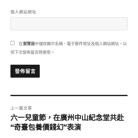
個人網站網址
在
瀏覽器
中儲存顯示名稱、電子郵件地址及個人網站網址，以
供下次發佈留言時使用。
文
上一篇文章
章
六一兒童節，在廣州中山紀念堂共赴
上
一
“奇臺包養價錢幻”表演
導
篇