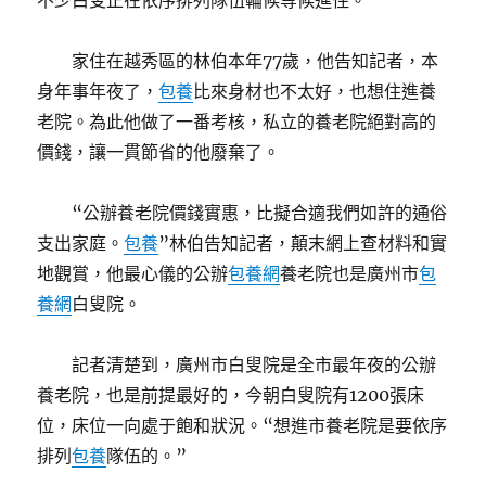
不少白叟正在依序排列隊伍輪候等候進住。
家住在越秀區的林伯本年77歲，他告知記者，本
身年事年夜了，
包養
比來身材也不太好，也想住進養
老院。為此他做了一番考核，私立的養老院絕對高的
價錢，讓一貫節省的他廢棄了。
“公辦養老院價錢實惠，比擬合適我們如許的通俗
支出家庭。
包養
”林伯告知記者，顛末網上查材料和實
地觀賞，他最心儀的公辦
包養網
養老院也是廣州市
包
養網
白叟院。
記者清楚到，廣州市白叟院是全市最年夜的公辦
養老院，也是前提最好的，今朝白叟院有1200張床
位，床位一向處于飽和狀況。“想進市養老院是要依序
排列
包養
隊伍的。”