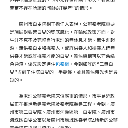
但并小貓濕漉漉的，也不知在這裡困了多久，看起來
奄奄不存在所謂的“輪候好幾年”的情形。
廣州市白叟院相干擔任人表現，公辦養老院重要
是施展對艱苦白叟的兜底感化，在輪候政策方面，對
生涯不克不及完整自行處理的無休息才能、無生涯起
源、無供養白叟和撫養人，或許供養人和撫養人確無
供養才能或許撫養才能的白叟，輪候機構可以守舊綠
色通道，優先設定進住
包養網
。今朝如許的“三無白
叟”占到了住院白叟的一半擺佈，並且輪候時光也是最
短的。
為處理公辦養老院床位嚴重的情形，市平易近政
局正在推進新建養老院及養老院擴建工程。今朝，廣
州市第二白叟院、廣州市河漢區第一白叟院、廣州市
海珠區白叟公寓以及廣州市增城區養老院4所新的公辦