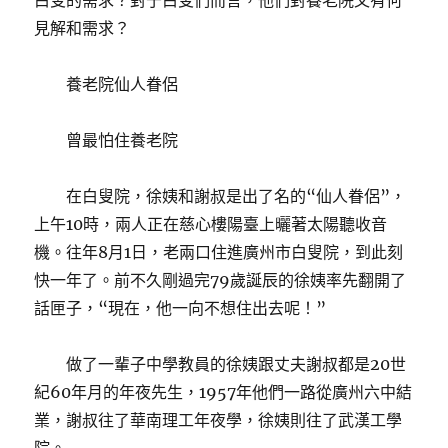
白叟的需求？對于白叟們而言，他們對養老院又有何
見解和需求？
養老院仙人眷侶
曾最怕住養老院
在白叟院，徐姨和謝叔是出了名的“仙人眷侶”，
上午10時，兩人正在慈心樓陽臺上曬著太陽聽收音
機。往年8月1日，老兩口住進廣州市白叟院，到此刻
快一年了。前不久剛過完79歲誕辰的徐姨率先翻開了
話匣子，“現在，他一向不想住出去呢！”
做了一輩子中學教員的徐姨跟丈夫謝叔都是20世
紀60年月的年夜先生，1957年他們一路從廣州六中結
業，謝叔往了華南理工年夜學，徐姨則往了武漢工學