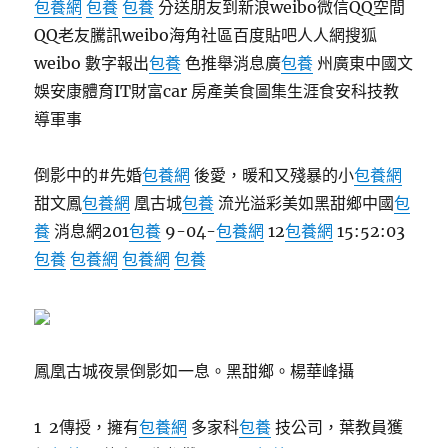
包養網
包養
包養
分送朋友到新浪weibo微信QQ空間
QQ老友騰訊weibo海角社區百度貼吧人人網搜狐
weibo 數字報出
包養
色推舉消息廣
包養
州廣東中國文
娛安康體育IT財富car 房產美食圖集生涯食安科技教
導軍事
倒影中的#先婚
包養網
後愛，暖和又殘暴的小
包養網
甜文鳳
包養網
凰古城
包養
流光溢彩美如黑甜鄉中國
包
養
消息網201
包養
9-04-
包養網
12
包養網
15:52:03
包養
包養網
包養網
包養
鳳凰古城夜景倒影如一息。黑甜鄉。楊華峰攝
1 2傳授，擁有
包養網
多家科
包養
技公司，葉教員獲