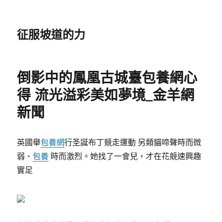
征服坡道的力
倒影中的鳳凰古城臺包養網心
得 流光溢彩美如夢境_金羊網
新聞
英國舉
包養網
行圣誕布丁競走運動 另類貓啼聲時而微
弱、
包養
時而激烈。她找了一會兒，才在花競速興趣
實足