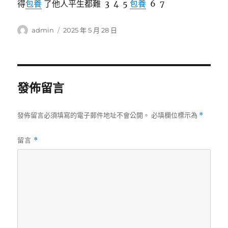
得
包養
了他人平生都難 3 4 5
包養
6 7
作
發
admin
2025 年 5 月 28 日
者
佈
日
期:
發佈留言
發佈留言必須填寫的電子郵件地址不會公開。
必填欄位標示為
*
留言
*