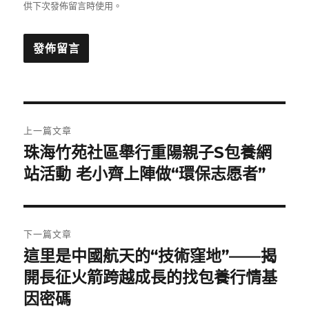
供下次發佈留言時使用。
文
上一篇文章
章
珠海竹苑社區舉行重陽親子S包養網
上
一
站活動 老小齊上陣做“環保志愿者”
導
篇
覽
文
章:
下一篇文章
這里是中國航天的“技術窪地”——揭
下
一
開長征火箭跨越成長的找包養行情基
篇
因密碼