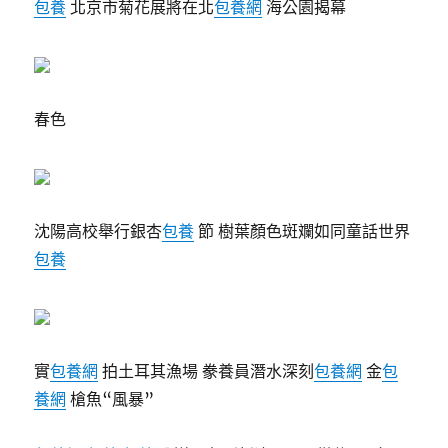
包養
北京市菊花展將在北
包養網
海公園揭幕
春色
沈陽高校舉行銀杏
包養
節 樹葉顏色斑斕如同童話世界
包養
實
包養網
拍土耳其漁場 豢養員潛水深刻
包養網
金
包
養網
槍魚“風暴”