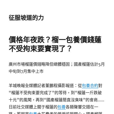
征服坡道的力
價格年夜跌？榴一包養價錢蓮
不受拘束要實現了？
廣州市場榴蓮價錢略降但總體穩固；國產榴蓮估計5月
中旬到7月集中上市
羊城晚報全媒體記者董鵬程攝影報道：從
包養合約
對
“榴蓮不受拘束要完成了”的等待，到“榴蓮一斤跌破
十元”的風聞，再到“國產榴蓮簡直沒臭味”的會商……
日前社交媒體上關于榴蓮的
包養
各類聲響交錯在一