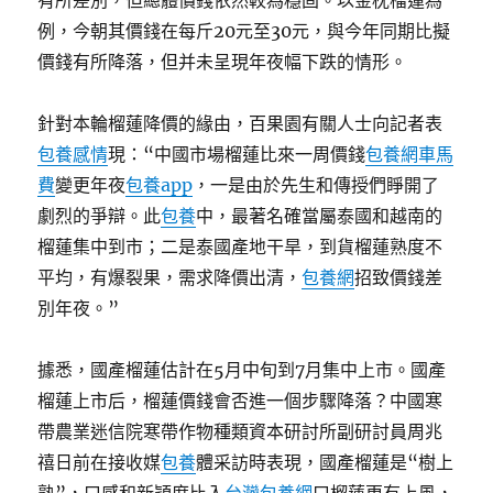
有所差別，但總體價錢依然較為穩固。以金枕榴蓮為
例，今朝其價錢在每斤20元至30元，與今年同期比擬
價錢有所降落，但并未呈現年夜幅下跌的情形。
針對本輪榴蓮降價的緣由，百果園有關人士向記者表
包養感情
現：“中國市場榴蓮比來一周價錢
包養網車馬
費
變更年夜
包養app
，一是由於先生和傳授們睜開了
劇烈的爭辯。此
包養
中，最著名確當屬泰國和越南的
榴蓮集中到市；二是泰國產地干旱，到貨榴蓮熟度不
平均，有爆裂果，需求降價出清，
包養網
招致價錢差
別年夜。”
據悉，國產榴蓮估計在5月中旬到7月集中上市。國產
榴蓮上市后，榴蓮價錢會否進一個步驟降落？中國寒
帶農業迷信院寒帶作物種類資本研討所副研討員周兆
禧日前在接收媒
包養
體采訪時表現，國產榴蓮是“樹上