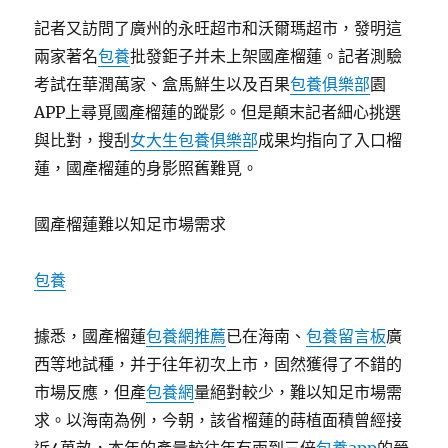
記者又訪問了廣州的永旺超市和沃爾瑪超市，發明這
兩家著名
包養
批發鉅子并未上架國產榴蓮。記者測驗
考試在華潤萬家、盒馬鮮生以及百果
包養俱樂部
園
APP上尋覓國產榴蓮的蹤影。但是顛末記者細心挑選
與比對，搜刮
女大生包養俱樂部
成果均指向了入口榴
蓮，國產榴蓮的身影照舊難覓。
國產榴蓮難以知足市場需求
包養
據悉，國產榴蓮
包養網推薦
已在海南、
包養留言板
廣
西等地試種，并于往年初次上市，固然獲得了不錯的
市場反應，但產
包養網
量絕對較少，難以知足市場需
求。以海南為例，今朝，該省榴蓮的蒔植面積曾經接