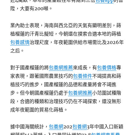
近4萬畝，本年的產量較往年有兩到三倍
包養app
的晉
陞，大要有200噸。
業內助士表現，海南與西北亞的天氣有顯明差別，蒔
植榴蓮的汗青比擬短，今朝還在摸索合適本地的蒔植
包養感情
治理尺度，年夜範圍供給市場需比及2026年
之后。
對于國產榴蓮的將
包養網推薦
來成長，有
包養價格
專
家表現，跟著國際農業技巧的
包養條件
不竭提高和蒔
植技巧的進步，國產榴蓮的品德和產量將會不竭進
步。但今朝國產榴蓮仍處于
包養網推薦
小范圍試種階
段，合適的種類和治理技巧仍在不竭探索，還沒無形
成年夜範圍的貿易化蒔植。
據中國海關統計，
包養網
202
包養網
3年中國入口新穎