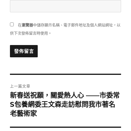
在
瀏覽器
中儲存顯示名稱、電子郵件地址及個人網站網址，以
供下次發佈留言時使用。
文
上一篇文章
章
新春送祝願，關愛熱人心 ——市委常
上
一
S包養網委王文森走訪慰問我市著名
導
篇
老藝術家
覽
文
章: