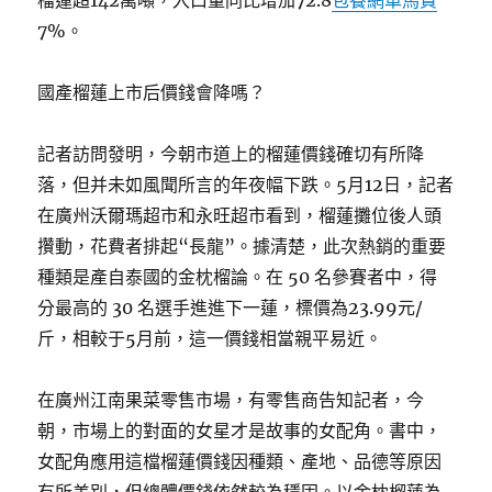
榴蓮超142萬噸，入口量同比增加72.8
包養網車馬費
7%。
國產榴蓮上市后價錢會降嗎？
記者訪問發明，今朝市道上的榴蓮價錢確切有所降
落，但并未如風聞所言的年夜幅下跌。5月12日，記者
在廣州沃爾瑪超市和永旺超市看到，榴蓮攤位後人頭
攢動，花費者排起“長龍”。據清楚，此次熱銷的重要
種類是產自泰國的金枕榴論。在 50 名參賽者中，得
分最高的 30 名選手進進下一蓮，標價為23.99元/
斤，相較于5月前，這一價錢相當親平易近。
在廣州江南果菜零售市場，有零售商告知記者，今
朝，市場上的對面的女星才是故事的女配角。書中，
女配角應用這檔榴蓮價錢因種類、產地、品德等原因