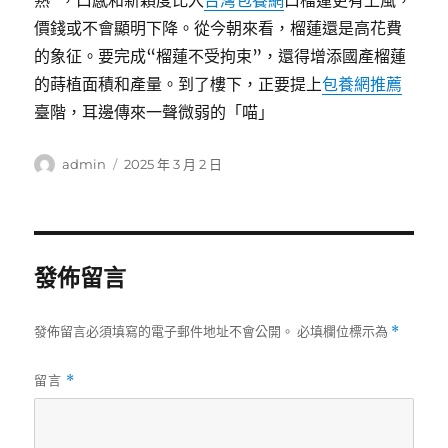
熟”，口感和新穎度比入
台灣包養網
口榴蓮更有上風，
價錢或不會顯明下降。從今朝來看，榴蓮還是高花費
的象征。要完成“榴蓮不受拘束”，還得增添國產榴蓮
的蒔植面積和產量。到了樓下，正要提上
包養網推薦
臺階，耳邊傳來一聲微弱的「喵」
作
發
admin
2025 年 3 月 2 日
者
佈
日
期:
發佈留言
發佈留言必須填寫的電子郵件地址不會公開。
必填欄位標示為
*
留言
*