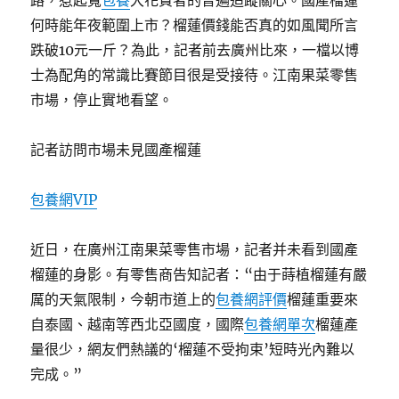
路，惹起寬
包養
大花費者的普遍追蹤關心。國產榴蓮
何時能年夜範圍上市？榴蓮價錢能否真的如風聞所言
跌破10元一斤？為此，記者前去廣州比來，一檔以博
士為配角的常識比賽節目很是受接待。江南果菜零售
市場，停止實地看望。
記者訪問市場未見國產榴蓮
包養網VIP
近日，在廣州江南果菜零售市場，記者并未看到國產
榴蓮的身影。有零售商告知記者：“由于蒔植榴蓮有嚴
厲的天氣限制，今朝市道上的
包養網評價
榴蓮重要來
自泰國、越南等西北亞國度，國際
包養網單次
榴蓮產
量很少，網友們熱議的‘榴蓮不受拘束’短時光內難以
完成。”