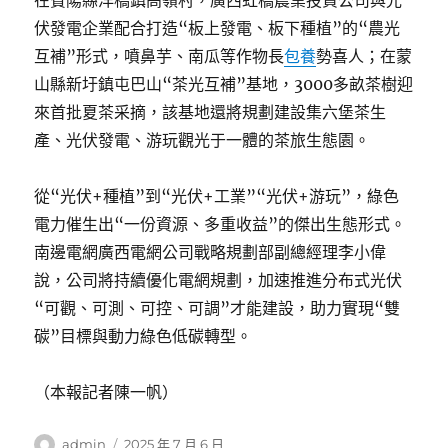
在賓陽縣洋橋鎮高嶺村，廣西虹橋農業投資公司與光
伏發電企業配合打造“板上發電、板下種植”的“農光
互補”形式，噴鼻芋、南瓜等作物長
包養
勢喜人；在蒙
山縣新圩鎮屯巴山“茶光互補”基地，3000多畝茶樹迎
來首批夏茶采摘，該基地還將規劃建設集六堡茶生
產、光伏發電、游玩觀光于一體的茶旅生態園。
從“光伏+種植”到“光伏+工業”“光伏+游玩”，綠色
電力催生出“一份資源、多重收益”的傑出生態形式。
南邊電網廣西電網公司戰略規劃部副總經理李小偉
說，公司將持續優化電網規劃，加速推進分布式光伏
“可觀、可測、可控、可調”才能建設，助力實現“雙
碳”目標與動力綠色低碳轉型。
（本報記者陳一帆）
作
發
admin
2025 年 7 月 6 日