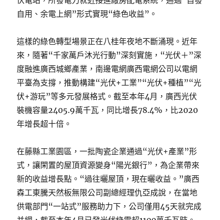
伏電站，所發電力就近接進廠房配電系統，通過“自發
自用、余電上網”形式實現“綠色收益”。
這樣的綠色轉型場景正在八桂年夜地不斷涌現。近年
來，隨著“千家萬戶沐光行動”深刻實施，“光伏＋”深
度融進廣西城鄉產業，南邊電網廣西電網公司以電網
平臺為支撐，推動構建“光伏+工業”“光伏+種植”“光
伏+游玩”等多元發展格式。截至本年4月，廣西光伏
裝機容量2405.9萬千瓦，同比增長78.4%，比2020
年增長超十倍。
在藤縣工業園區，一批陶瓷企業通過“光伏+產業”形
式，讓閑置的屋頂資源變身“陽光銀行”，為企業帶來
新的收益增長點。“過往曬屋頂，現在曬收益。”廣西
森工東騰天然板無限公司副總經理仇亞成說，在當地
供電部門“一站式”服務助力下，公司僅用45天就完成