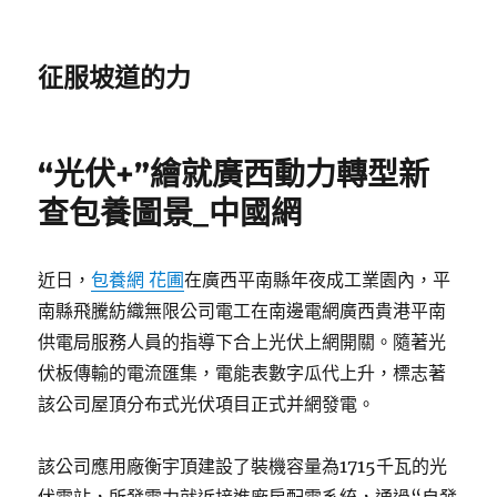
征服坡道的力
“光伏+”繪就廣西動力轉型新
查包養圖景_中國網
近日，
包養網 花圃
在廣西平南縣年夜成工業園內，平
南縣飛騰紡織無限公司電工在南邊電網廣西貴港平南
供電局服務人員的指導下合上光伏上網開關。隨著光
伏板傳輸的電流匯集，電能表數字瓜代上升，標志著
該公司屋頂分布式光伏項目正式并網發電。
該公司應用廠衡宇頂建設了裝機容量為1715千瓦的光