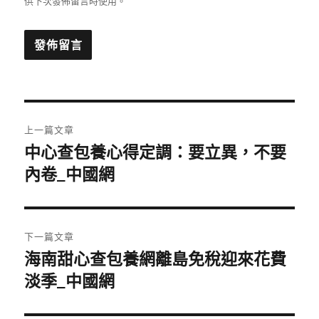
供下次發佈留言時使用。
文
上一篇文章
章
中心查包養心得定調：要立異，不要
上
一
內卷_中國網
導
篇
覽
文
章:
下一篇文章
海南甜心查包養網離島免稅迎來花費
下
一
淡季_中國網
篇
文