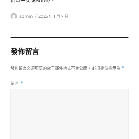
群眾平安暖和過冬。
作
發
admin
2025 年 1 月 7 日
者
佈
日
期:
發佈留言
發佈留言必須填寫的電子郵件地址不會公開。
必填欄位標示為
*
留言
*