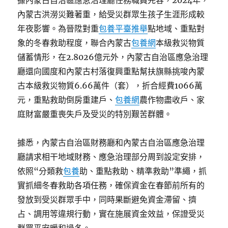
據內蒙古自治區應急治理廳任務職員先容，2024年，
內蒙古洪澇災難著重，給受災群眾生孩子生涯形成較
年夜影響。為晉陞對重
包養平臺推舉
點地域、重點對
象的冬春救助程度，聯合內蒙古
包養網
本級救災物質
儲蓄情形，在2.8026億元外，內蒙古自治區應急治理
廳還向國度和內蒙古村落復興重點幫扶旗縣挑唆內蒙
古本級救災物質6.66萬件（套），折合經費1066萬
元，重點救助倒房重建戶、
包養網
農作物盡收戶、家
庭財富嚴重喪失戶及受災的特別艱苦群體。
據悉，內蒙古自治區財務廳和內蒙古自治區應急治理
廳請求相干地域財務、應急治理部分周到設定安排，
依照“分類救
包養
助、重點救助、精準救助”準繩，抓
實抓細冬春救助各項任務，確保資金在春節前所有的
發放到受災群眾手中，同時果斷避免資金滯留、擠
占、調用等違規行動，實在施展資金效益，保證受災