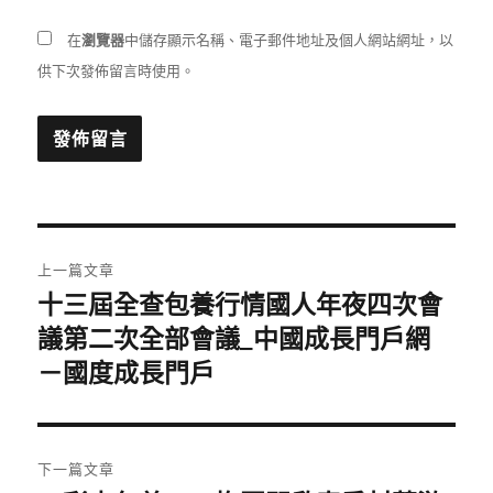
在
瀏覽器
中儲存顯示名稱、電子郵件地址及個人網站網址，以
供下次發佈留言時使用。
文
上一篇文章
章
十三屆全查包養行情國人年夜四次會
上
一
議第二次全部會議_中國成長門戶網
導
篇
－國度成長門戶
覽
文
章:
下一篇文章