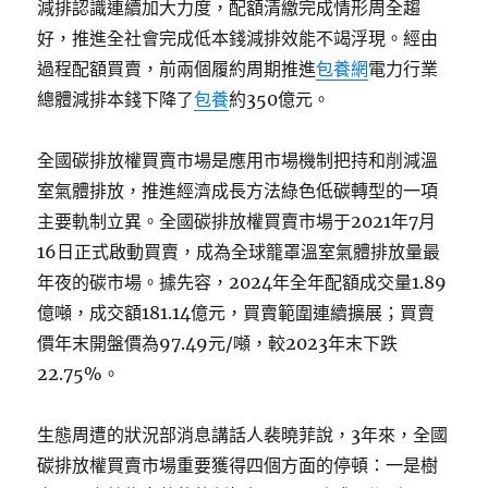
減排認識連續加大力度，配額清繳完成情形周全趨
好，推進全社會完成低本錢減排效能不竭浮現。經由
過程配額買賣，前兩個履約周期推進
包養網
電力行業
總體減排本錢下降了
包養
約350億元。
全國碳排放權買賣市場是應用市場機制把持和削減溫
室氣體排放，推進經濟成長方法綠色低碳轉型的一項
主要軌制立異。全國碳排放權買賣市場于2021年7月
16日正式啟動買賣，成為全球籠罩溫室氣體排放量最
年夜的碳市場。據先容，2024年全年配額成交量1.89
億噸，成交額181.14億元，買賣範圍連續擴展；買賣
價年末開盤價為97.49元/噸，較2023年末下跌
22.75%。
生態周遭的狀況部消息講話人裴曉菲說，3年來，全國
碳排放權買賣市場重要獲得四個方面的停頓：一是樹