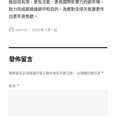
植加倍有用、更有活氣、更具國際影響力的碳市場，
助力完成碳達峰碳中和目的，為應對全球天氣變更作
出更年夜進獻。
作
發
admin
2025 年 3 月 1 日
者
佈
日
期:
發佈留言
發佈留言必須填寫的電子郵件地址不會公開。
必填欄位標示為
*
留言
*