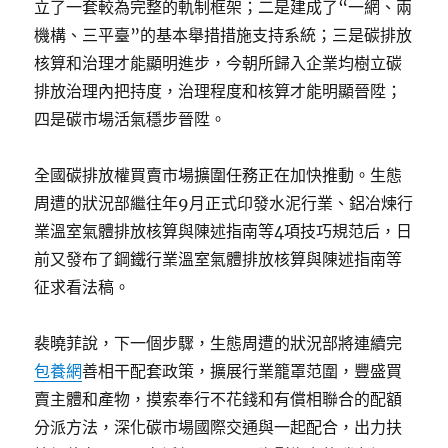
立了一套較為完整的軌制框架；二是建成了“一網、兩
機構、三平臺”的基本舉措措施支持系統；三是碳排放
核算和治理才能顯明進步，今朝所歸入企業均樹立碳
排放治理內把持度，治理程度和核算才能明顯晉陞；
四是碳市場活氣穩步晉陞。
全國碳排放權買賣市場擴圍任務正在加快推動。生態
周遭的狀況部繼往年9月正式印發水泥行業、鋁冶煉行
業溫室氣體排放核算與陳述指南等4項技巧規范后，日
前又發布了鋼鐵行業溫室氣體排放核算與陳述指南等
征求看法稿。
裴曉菲說，下一個步驟，生態周遭的狀況部將連續完
包養網
善相干配套政策，擴展行業籠罩范圍，豐盛買
賣主體和產物，摸索奉行不花錢和有償相聯合的配額
分派方法，深化碳市場國際交通與一起配合，出力扶