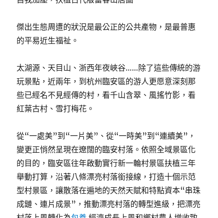
傑出生態周遭的狀況是最公正的公共產物，是最普惠
的平易近生福祉。
太湖源、天目山、浙西年夜峽谷……除了這些傳統的游
玩景點，近兩年，到杭州臨安區的游人更愿意深刻那
些已經名不見經傳的村，看千山含翠、風搖竹影，看
紅葉古村、雪打梅花。
從“一處美”到“一片美”、從“一時美”到“連續美”，
變更正悄然呈現在遼闊的臨安村落。依照全域景區化
的目的，臨安區往年啟動實行新一輪村景區扶植三年
舉動打算，沿著八條漂亮村落銜接線，打造十個示范
型村景區，讓散落在遍地的天然天賦和特點資本“串珠
成鏈、連片成景”，推動漂亮村落的轉型進級，把漂亮
村落上風轉化為
包養
經濟成長上風和鄉村農人增收致