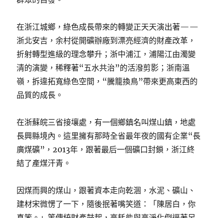
在浙江城鄉，綠色成長帶來的轉變正天天演出著——
浙北安吉，余村從開礦辦廠到漂亮經濟的財產改革，
折射轉型進級的理念攀升；浙中浦江，浦陽江由濁變
清的演變，稀釋著“五水共治”的活潑剪影；浙南溫
嶺，拆違拓寬綠色空間，“騰籠換鳥”帶來更高東西的
品質的成長。
在浙蘇皖三省接壤處，有一個鄉鎮名叫煤山鎮，地處
長興縣境內。這里擁有那時全省最年夜的國有企業“長
廣煤礦”，2013年，跟著最后一個礦口封鎖，浙江終
結了產煤汗青。
因煤而興的煤山，跟著資本走向乾涸，水泥、礦山、
建材宋微愣了一下，隨後抿著嘴笑道：「陳居白，你
真笨。」等傳統財產鼓起，高耗能與高淨化倒逼著另