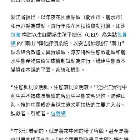
浙江省提出，以年夜花圃焦點區（衢州市、麗水市）
和示范縣為重點，實行年夜花圃扶植舉動打算，加速
包養
構建以生態體系生孩子總值（GEP）為焦點
包養
網
的“兩山”轉化評價系統。以安吉縣域踐行“兩山”
理念綜合改造立異實驗區、淳安特殊生態效能區和麗
水生態產物價值完成機制試點為先行，構建生態資本
變資產本錢的平臺、系統和機制。
“生態興則文明興，生態衰則文明衰。”從浙江實行中
萌生并不竭成長豐盛的習近生平態文明思惟，跨越山
海，推進中國成為全球生態文明扶植的主要介入者、
進獻者、引領者。
包養網
“在浙江看到的，就是將來中國的樣子容貌，甚至是將
來世界的樣子容貌。”結合國原副秘書長索爾海姆在推