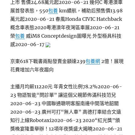
上市 售價24.68萬元起2020-06-21 幾何C 粵港澳車
展首發表態，550
包養
km續航，補助后預售價13.98
萬元起2020-06-21 春風Honda CIVIC Hatchback
概念車表態2020粵港澳年夜灣區車展2020-06-21
榮
包養
威iM8 Conceptdesign圖曝光 外型極具科技
感2020-06-17
京東618下戰書兩點發賣金額達239
包養網
2億！展現
花費增加六年夜趨向
主播月均薪11220元 年青女性比例78.2%2020-06-
23 物語智能“問診單” 讓這個父親節佈滿科技范兒
2020-06-23 中國聯通聰明客服南邊中間落地韶關
2020-06-23 廣州可打“無人車” 高德打車結合文遠
知行上線Robotaxi2020-06-23 2020“紅光獎”頒
獎晚宴隆重舉辦！12項年夜獎盛大揭曉2020-06-21