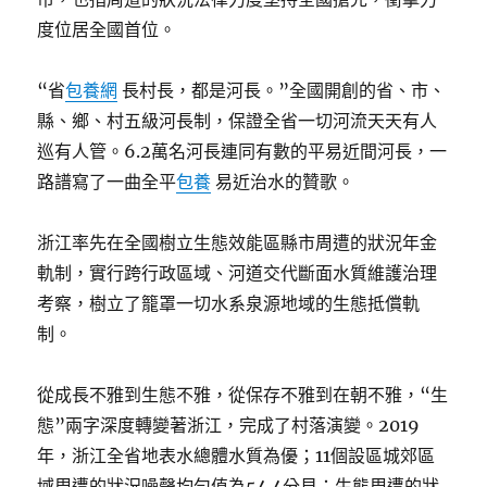
度位居全國首位。
“省
包養網
長村長，都是河長。”全國開創的省、市、
縣、鄉、村五級河長制，保證全省一切河流天天有人
巡有人管。6.2萬名河長連同有數的平易近間河長，一
路譜寫了一曲全平
包養
易近治水的贊歌。
浙江率先在全國樹立生態效能區縣市周遭的狀況年金
軌制，實行跨行政區域、河道交代斷面水質維護治理
考察，樹立了籠罩一切水系泉源地域的生態抵償軌
制。
從成長不雅到生態不雅，從保存不雅到在朝不雅，“生
態”兩字深度轉變著浙江，完成了村落演變。2019
年，浙江全省地表水總體水質為優；11個設區城郊區
域周遭的狀況噪聲均勻值為54.4分貝；生態周遭的狀