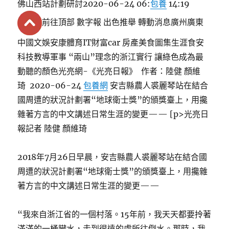
佛山西站計劃研討2020-06-24 06:
包養
14:19
前往頂部 數字報 出色推舉 轉動消息廣州廣東
中國文娛安康體育IT財富car 房產美食圖集生涯食安
科技教導軍事 “兩山”理念的浙江實行 讓綠色成為最
動聽的顏色光亮網-《光亮日報》 作者：陸健 顏維
琦 2020-06-24
包養網
安吉縣農人裘麗琴站在結合
國周遭的狀況計劃署“地球衛士獎”的頒獎臺上，用攙
雜著方言的中文講述日常生涯的變更—— [p>光亮日
報記者 陸健 顏維琦
2018年7月26日早晨，安吉縣農人裘麗琴站在結合國
周遭的狀況計劃署“地球衛士獎”的頒獎臺上，用攙雜
著方言的中文講述日常生涯的變更——
“我來自浙江省的一個村落。15年前，我天天都要拎著
滿滿的一桶臟水，走到很遠的處所往倒水。那時，我