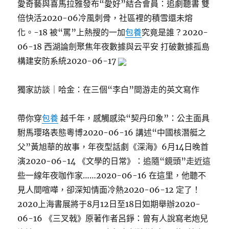
愛奇藝與喜馬拉雅發布“愛好”結合會員：追劇聽書 雙
倍快活2020-06冷風刺骨，社區裡的積雪還未熔
化。-18 被“罵”上熱搜的一加
包養
究竟是誰？2020-
06-18 西湖論劍聚焦年夜數據與云平安 打破數據孤島
構建安防系統2020-06-17
獨家訪談｜哈金：在三個“李白”間游走的英文寫作
帶你穿
包養
越千年，感觸感染“契丹印象”：公主面具
駙馬瓔珞表態粵博2020-06-16 講述“中國核潛艇之
父”黃旭華的故事，年夜型話劇《深海》6月14日晚首
演2020-06-14 《文學的日常》：追隨“鏡頭”走近這
些一線年夜咖作家……2020-06-16 在這里，他聽不
見人間喧嘩，卻深知情面冷熱2020-06-12 定了！
2020上海書展將于8月12日至18日如期舉辦2020-
06-16 《三叉戟》原著作者呂錚：曾有人說寫老炮兒