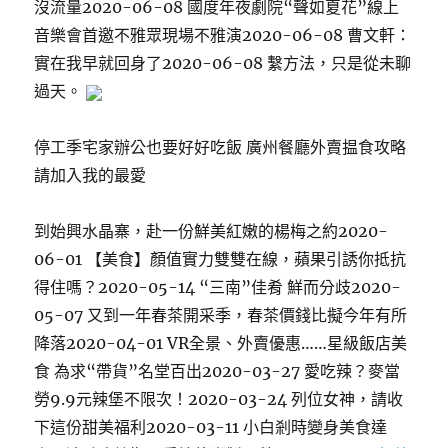
沒流量2020-06-08 國度年夜劇院“聲如夏花”線上
音樂會首邀不雅眾現場不雅演2020-06-08 曹文軒：
實在我早就回身了2020-06-08 繫方法，只是從未聊
過天。
停工季宅家辦公也要好好吃飯 廣州餐廳外賣揾食攻略
請加入我的最愛
到始興水晶寨，赴一份鮮美紅嫩的楊梅之約2020-
06-01 【美食】顏值實力雙雙在線，蘋果引誘你抵抗
得住嗎？2020-05-14 “三南”佳肴 鮮而分歧2020-
05-07 又到一年春茶開采季，春茶價錢比擬今年有所
降落2020-04-01 VR全景、外賣優惠……星級飯店美
食 為求“帶貨”名堂百出2020-03-27 愛吃辣？麥當
勞9.9元辣堡不限次！2020-03-24 列位女神，請收
下這份甜美福利2020-03-11 小白剎時變身美食達