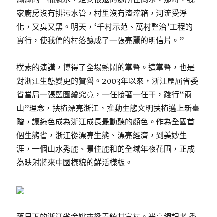
家廚房沒有排污水管，村里沒有渣滓箱，河流受淨
化，又臭又黑。明天，‘千村示范、萬村整治’工程的
實行，使我們的村落釀成了一張亮麗的明信片。”
樸素的演講，博得了全場熱鬧的掌聲。這掌聲，也是
對浙江生態變更的贊譽。2003年以來，浙江歷屆省委
省當局一張藍圖繪究竟，一任接著一任干，踐行“兩
山”理念，扶植漂亮浙江，推動生態文明扶植邁上新臺
階，讓綠色成為浙江成長最動聽的顏色。作為全國首
個生態省，浙江從漂亮生態、漂亮經濟，到美妙生
涯，一個山水秀麗、景佳麗和的全域年夜花圃，正成
為映射將來中國樣貌的鮮活樣板。
落日下的浙江省余姚市梁弄鎮甘宣村。光亮網記者 季