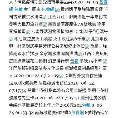
人！清點疫情期最受接待半製品菜2020-03-05
包養
網
包養
金羊圖庫
包養網
貴州凱里受強降雨影響 下
司古鎮被洪水浸淹
江西九江：鄱陽湖近十年來初次
發明大批刀魚群體
墨西哥南部產生7.5級地動 衡宇
受損嚴重
云南野活潑物園植物享“定制粽子”迎端午
印尼默拉皮火山噴發 火山灰柱高6千米
北京年夜
興一社區對居平易近樓公共區域停止消殺
重慶：強
降雨致水位猛漲 金家壩水庫開閘泄洪
江西：高尺度
農田進進揚花抽穗期 消息排行榜
包養
羊晚24小時
江門陳舊制噴鼻業多元化成長 新潮噴鼻制品吸引年青
人2020-06-24 07:21:09
深圳對外投資存量達
1450.83億美元 居邊疆城市首位2020-06-24
07:17:34 兒童不花錢搭車將有公用羊城通 到期不花錢
進級成先生卡2020-06-24 07:07:51 廣州住房公積
金繳存基數最高較上年上浮2916元202
包養
0-06-
24 06:33:38 南海啟動廣州地鐵2
包養網
8號線西延至