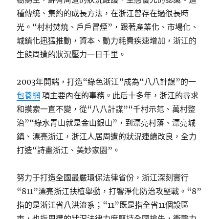
種傳統、集約的成長方法，在浙江曾存在過很長時
光。“村村焚燒、戶戶冒煙”，跟著產業化、市場化、
城鎮化迅猛推動，資本、動力耗費疾速增加，浙江的
生態周遭的狀況壓力一日千里。
2003年開端，打造“綠色浙江”成為“八八計謀”的一
包養網
項主要內在的事務。此后十多年，浙江的尋求
和摸索一直不變，從“八八計謀”“千村示范、萬村整
治”“綠水青山就是金山銀山”，到漂亮村落、漂亮城
鎮、漂亮浙江，浙江人居周遭的狀況連續改良，全力
打造“詩畫浙江、美妙家園”。
努力于打造全國最嚴環保法律省份，浙江深刻實行
“811”漂亮浙江扶植舉動，打響淨化防治攻堅戰。“8”
指的是浙江省八洪流系；“11”既是指全省11個設區
市，也指周遭的狀況法律力度堅持全國搶先，衝擊力