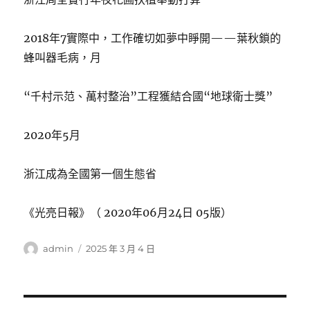
2018年7實際中，工作確切如夢中睜開——葉秋鎖的
蜂叫器毛病，月
“千村示范、萬村整治”工程獲結合國“地球衛士獎”
2020年5月
浙江成為全國第一個生態省
《光亮日報》（ 2020年06月24日 05版）
作
發
admin
2025 年 3 月 4 日
者
佈
日
期: