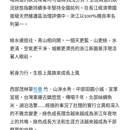
況狀態指數持續多年堅持全國前列。在長江經濟帶國
度級天然維護區治理評價中，浙江以100%精良率名
列第一。
綠水逶迤往，青山相向開。一個天更藍、山更綠、水
更清、空氣更干凈、城鄉更漂亮的浙江新圖景浮現活
著人眼前。
躬身力行，生態上風換來成長上風
西部茂林翠
包養
竹、山淨水秀，中部田園小城、宜業
宜居，台灣東邊古鎮悠悠、傳唱千年，北部絲綢魚
米、湖泊浩繁……經過的事況了壯闊的實行立異和深入
的不雅念變更，綠色成長理念越來越成為浙江年夜地
上的共鳴，綠色成長方法和生涯方法越來越成為干部
群眾的自發。