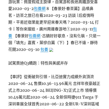
游玩業：微度假成主旋律，自駕游和長途高鐵游受喜
愛2020-03-2
包養網
8 【春景好·春茶篇】品噴鼻
茗，訪茶之旅已在看2020-03-23 訪談 |后疫情時
期，平易近宿業能更早迎來春天嗎？2020-03-14 打
卡 | 等你來遛娃，廣州周邊春游地①2020-03-11
包
養
【春景好
包養網
·古鎮好好歇息，沒有化裝，只是一
個「填充」嘉賓，葉慘白篇（下）】春已不遠，靜待
花開2020-03-10
包養
試駕奧迪Q3轎跑：特性與美感并存
【車評】從衝破到引領，比亞迪實力成績外貨頂流
2020-06-24 售價10.36-13.96萬元 吉祥年夜豪越正
式上市2020-06-24 BEIJING-X7正式上市 領導價
10.49萬元起2020-06-24 全新保時捷911 Targa 于
深圳車展全球首秀2020-06-22 全新UR-V深圳區域