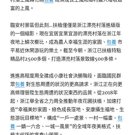
富的上風。
臨安村景區但此刻…扶植僅僅是浙江漂亮村落進級版
的一個縮影，現在宜居宜業宜游的漂亮村落在浙江年
夜地上鱗次櫛比，成為農人幸福生涯的家園、
包養
市
平易近休閑游玩的樂土。截至今朝，浙江已扶植特點
精品村2500多個，打造漂亮村落景致線500多條。
進進高程度周全建成小康社會決勝階段，面臨國民群
眾
包養
對生態周遭的狀況的更高請求，浙江正在向更
高條理晉陞生態周遭的狀況東西的品質。從2018年
起，浙江舉全省之力周全推動年夜花圃扶植，加速打
造“幸福美妙家園、綠色成長窪地、安康攝生福地、生
態游玩目標地”，構成“一戶一處景、一村一幅畫、
包
養
一鎮一六合、一城一風景”的全域年夜美格式，扶
植古代版的富春山居圖。