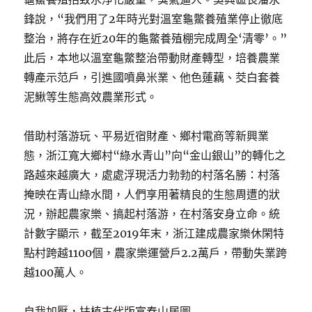
鋒說，“我們用了2年時光對溫室龜鱉養殖業停止徹底
整治，將存在近20年的龜鱉養殖棚完成周全‘清零’。”
此后，本地以溫室龜鱉整治帶動財產轉型，培養農業
轉產示范戶，引進國噴鼻米業、他色蓮藕、茭白套養
泥鰍等生態高效農業形式。
借助村落游玩、平易近宿財產、鄉村電商等新興業
態，浙江寬大鄉村“綠水青山”向“金山銀山”的轉化之
路越來越廣大，處處浮現活力勃勃的村落名勝：村落
掩映在青山綠水間，人們享用著精良的生態周遭的狀
況，辦起農家樂、搞起村落游，在村落安身立命。統
計數字顯示，截至2019年末，浙江建成農家樂休閑特
點村跨越1100個，農家樂運營戶2.2萬戶，帶動失業跨
越100萬人。
自我加壓，扶植古代版富春山居圖