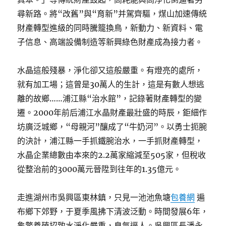
尋新路。將“改舊”與“育新”并駕齊驅，煤山加速傳統
財產轉型進級的同時騰籠換鳥，新動力、新資料、電
子信息、高端設備制造等新興綠色財產成為接力者。
水晶這般殘暴，淨化卻又這般嚴重。有燈亮的處所，
就有加工場；這曾是30萬人的生計，這是有數人想逃
離的故鄉……浦江縣“治水館”，記錄著財產轉型的變
遷。2000年前后浦江水晶財產最壯盛的時辰，鉅細作
坊廣泛城鄉，“母親河”釀成了“牛奶河”。以勇士扼腕
的決計，浦江縣一手抓鐵腕治水，一手抓財產轉型，
水晶企業總數由本來的2.2萬家縮減至505家，但稅收
從整治前的3000萬元晉陞到往年的1.35億元。
走進湖州市吳興區東林鎮，只見一池池魚塘
包養網
遍
布鄉下郊野，于夏季風拂下清波泛動。時間發展6年，
龜鱉養殖招致水淨化嚴重，臭氣逼人。吳興區長潘永