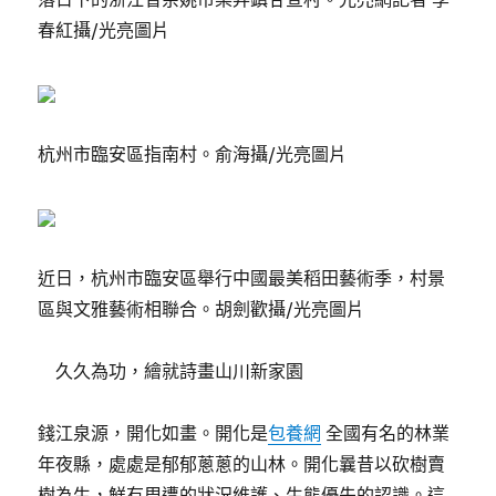
春紅攝/光亮圖片
杭州市臨安區指南村。俞海攝/光亮圖片
近日，杭州市臨安區舉行中國最美稻田藝術季，村景
區與文雅藝術相聯合。胡劍歡攝/光亮圖片
久久為功，繪就詩畫山川新家園
錢江泉源，開化如畫。開化是
包養網
全國有名的林業
年夜縣，處處是郁郁蔥蔥的山林。開化曩昔以砍樹賣
樹為生，鮮有周遭的狀況維護、生態優先的認識。這