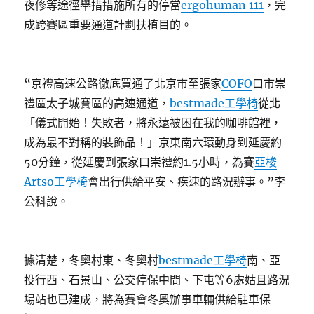
夜修等途徑舉措措施所有的停當
ergohuman 111
，完
成跨賽區重要通道計劃扶植目的。
“京禮高速公路徹底買通了北京市至張家
COFO
口市崇
禮區太子城賽區的高速通道，
bestmade工學椅
從北
「儀式開始！失敗者，將永遠被困在我的咖啡館裡，
成為最不對稱的裝飾品！」京東南六環動身到延慶約
50分鐘，從延慶到張家口崇禮約1.5小時，為賽
亞梭
Artso工學椅
會出行供給平安、疾速的路況辦事。”李
公科說。
據清楚，冬奧村東、冬奧村
bestmade工學椅
南、亞
投行西、石景山、公交停保中間、下屯等6處姑且路況
場站也已建成，將為賽會冬奧辦事車輛供給駐車保