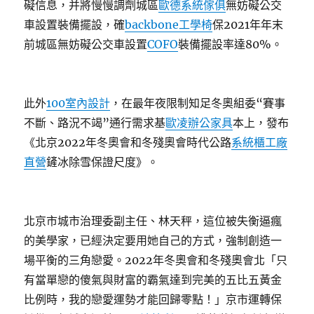
礙信息，并將慢慢調劑城區
歐德系統傢俱
無妨礙公交
車設置裝備擺設，確
backbone工學椅
保2021年年末
前城區無妨礙公交車設置
COFO
裝備擺設率達80%。
此外
100室內設計
，在最年夜限制知足冬奧組委“賽事
不斷、路況不竭”通行需求基
歐凌辦公家具
本上，發布
《北京2022年冬奧會和冬殘奧會時代公路
系統櫃工廠
直營
鏟冰除雪保證尺度》。
北京市城市治理委副主任、林天秤，這位被失衡逼瘋
的美學家，已經決定要用她自己的方式，強制創造一
場平衡的三角戀愛。2022年冬奧會和冬殘奧會北「只
有當單戀的傻氣與財富的霸氣達到完美的五比五黃金
比例時，我的戀愛運勢才能回歸零點！」京市運轉保