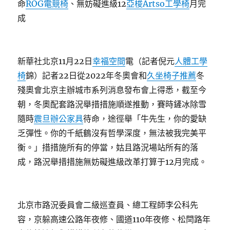
命
ROG電競椅
、無妨礙進級12
亞梭Artso工學椅
月完
成
新華社北京11月22日
幸福空間
電（記者倪元
人體工學
椅
錦）記者22日從2022年冬奧會和
久坐椅子推薦
冬
殘奧會北京主辦城市系列消息發布會上得悉，截至今
朝，冬奧配套路況舉措措施順遂推動，賽時鏟冰除雪
隨時
震旦辦公家具
待命，途徑舉「牛先生，你的愛缺
乏彈性。你的千紙鶴沒有哲學深度，無法被我完美平
衡。」措措施所有的停當，姑且路況場站所有的落
成，路況舉措措施無妨礙進級改革打算于12月完成。
北京市路況委員會二級巡查員、總工程師李公科先
容，京躲高速公路年夜修、國道110年夜修、松閆路年