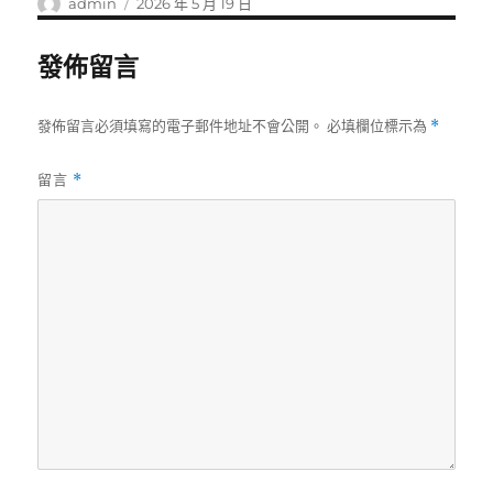
作
發
admin
2026 年 5 月 19 日
者
佈
日
發佈留言
期:
發佈留言必須填寫的電子郵件地址不會公開。
必填欄位標示為
*
留言
*