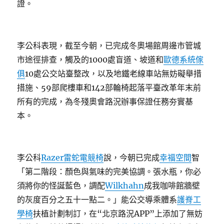
證。
李公科表現，截至今朝，已完成冬奧場館周邊市管城
市途徑排查，觸及的1000處盲道、坡道和
歐德系統傢
俱
10處公交站臺整改，以及地鐵老線車站無妨礙舉措
措施、59部爬樓車和142部輪椅起落平臺改革年末前
所有的完成，為冬殘奧會路況辦事保證任務夯實基
本。
李公科
Razer雷蛇電競椅
說，今朝已完成
幸福空間
智
「第二階段：顏色與氣味的完美協調。張水瓶，你必
須將你的怪誕藍色，調配
Wilkhahn
成我咖啡館牆壁
的灰度百分之五十一點二。」能公交導乘體系
護脊工
學椅
扶植計劃制訂，在“北京路況APP”上添加了無妨