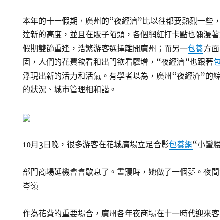
本年的十一假期，廣州的“夜經濟”比以往都要熱烈一些
達新的高度，並且在販子陌頭，各個網紅打卡點也彌漫著
假期雙節重逢，浩繁游客選擇離開廣州；而另一
包養
方面
固，人們的花費欲看和出門欲看驟增，“夜經濟”也跟著
浮現出新的活力和活氣。有學者以為，廣州“夜經濟”的
的狀況、城市管理相和諧。
10月3日晚，很多游客在花城廣場立足合影
包養網
“小蠻
部門商場延機會會歇息了。晝寢時，她做了一個夢。夜間
岑嶺
作為花費的重要場合，廣州各年夜商場在十一時代迎來客