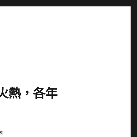
火熱，各年
瑜