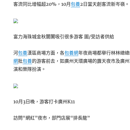
客流同比增幅超20%，10月
包養
2日當天創客流新岑嶺。
富力海珠城金秋闤闠吸引很多游客 圖/受訪者供給
河
包養
漢區商場方面，各
包養網
年夜商場都舉行林林總總
網
批
包養
的游客前去，如廣州天環廣場的露天夜市及廣州
演和樂隊扮演。
10月3日晚，游客打卡廣州K11
訪問“網紅”夜市，部門店展“排長龍”