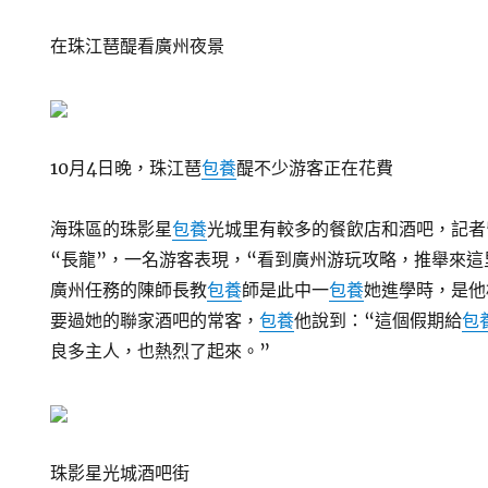
在珠江琶醍看廣州夜景
10月4日晚，珠江琶
包養
醍不少游客正在花費
海珠區的珠影星
包養
光城里有較多的餐飲店和酒吧，記者
“長龍”，一名游客表現，“看到廣州游玩攻略，推舉來這
廣州任務的陳師長教
包養
師是此中一
包養
她進學時，是他
要過她的聯家酒吧的常客，
包養
他說到：“這個假期給
包
良多主人，也熱烈了起來。”
珠影星光城酒吧街