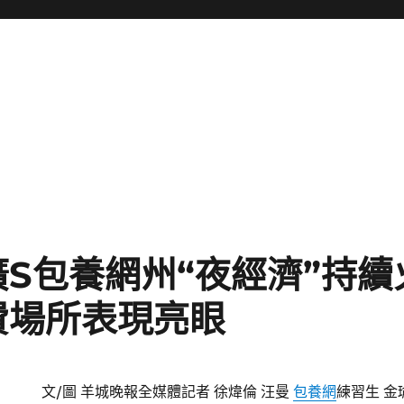
S包養網州“夜經濟”持續
費場所表現亮眼
文/圖 羊城晚報全媒體記者 徐煒倫 汪曼
包養網
練習生 金