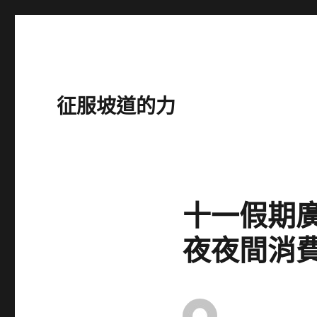
征服坡道的力
十一假期廣
夜夜間消