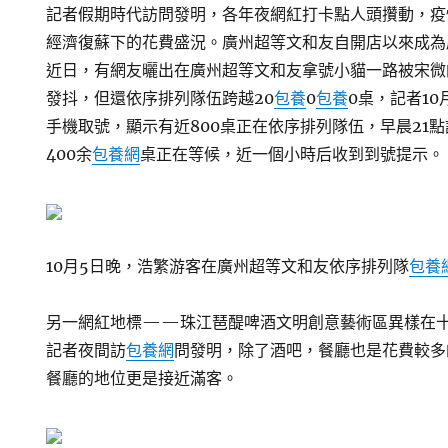
記者假期時代訪問發明，各年夜網紅打卡點人頭攢動，疫
經濟復蘇下的花費盛況。廣州超等文和友自開店以來成為
近日，有網友曬出在廣州超等文和友拿號小貓一路被宋微
發抖，但還依序排列隊伍跨越20
包養
0
包養
0桌，記者1
手機取號，顯示有近800桌正在依序排列隊伍，早晨21
400余
包養網
桌正在等候，近一個小時后收到到號提示。
10月5日晚，浩繁游客在廣州超等文和友依序排列隊
包養
另一網紅地標——珠江琶醍啤酒文明創意藝術區異樣在
記者夜間訪
包養網
問發明，除了酒吧，餐廳也是花費較多
餐廳的地位更是接近滿客。