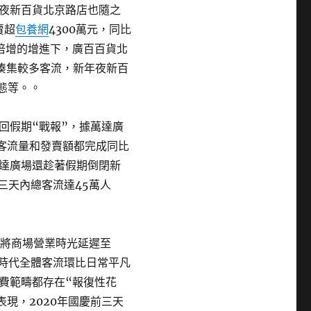
夜新百貨北京路店也隨之
賣超
包養網
4300萬元，同比
倍增的增進下，廣百百貨北
湊集較多客流，新年夜新百
態等。。
回假期“戰報”，據萬達廣
的客流量和發賣額都完成同比
達廣場還趁著假期倒閉新
三天內總客流達45萬人
代將商場營業時光延遲至
國慶時代全體客流環比日常平凡
費範疇都存在“報復性花
表現，2020年國慶前三天