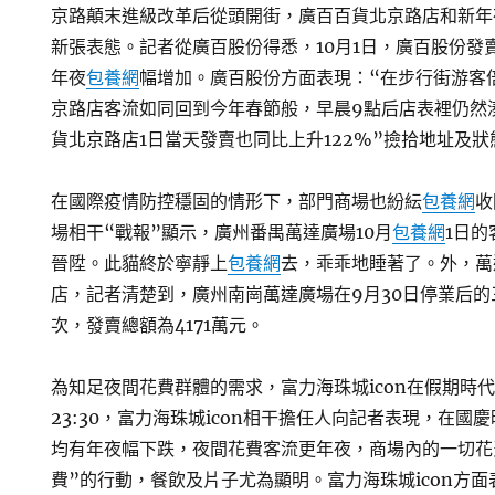
京路顛末進級改革后從頭開街，廣百百貨北京路店和新年
新張表態。記者從廣百股份得悉，10月1日，廣百股份發
年夜
包養網
幅增加。廣百股份方面表現：“在步行街游客
京路店客流如同回到今年春節般，早晨9點后店表裡仍然
貨北京路店1日當天發賣也同比上升122%”撿拾地址及狀
在國際疫情防控穩固的情形下，部門商場也紛紜
包養網
收
場相干“戰報”顯示，廣州番禺萬達廣場10月
包養網
1日
晉陞。此貓終於寧靜上
包養網
去，乖乖地睡著了。外，萬
店，記者清楚到，廣州南崗萬達廣場在9月30日停業后的
次，發賣總額為4171萬元。
為知足夜間花費群體的需求，富力海珠城icon在假期時
23:30，富力海珠城icon相干擔任人向記者表現，在
均有年夜幅下跌，夜間花費客流更年夜，商場內的一切花
費”的行動，餐飲及片子尤為顯明。富力海珠城icon方面