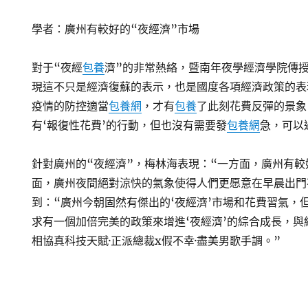
學者：廣州有較好的“夜經濟”市場
對于“夜經
包養
濟”的非常熱絡，暨南年夜學經濟學院傳
現這不只是經濟復蘇的表示，也是國度各項經濟政策的表
疫情的防控適當
包養網
，才有
包養
了此刻花費反彈的景象
有‘報復性花費’的行動，但也沒有需要發
包養網
急，可以
針對廣州的“夜經濟”，梅林海表現：“一方面，廣州有較
面，廣州夜間絕對涼快的氣象使得人們更愿意在早晨出門
到：“廣州今朝固然有傑出的‘夜經濟’市場和花費習氣，
求有一個加倍完美的政策來增進‘夜經濟’的綜合成長，
相協真科技天賦·正派總裁x假不幸·盡美男歌手調。”