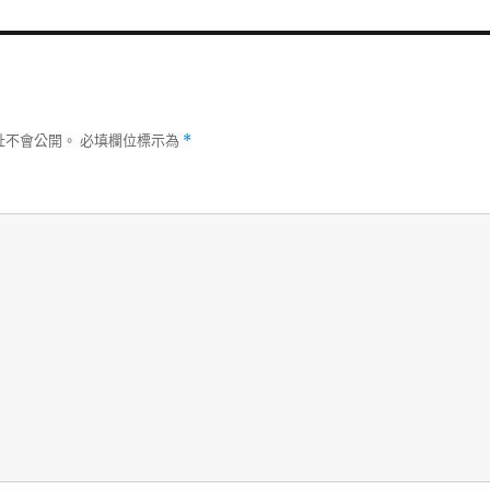
址不會公開。
必填欄位標示為
*