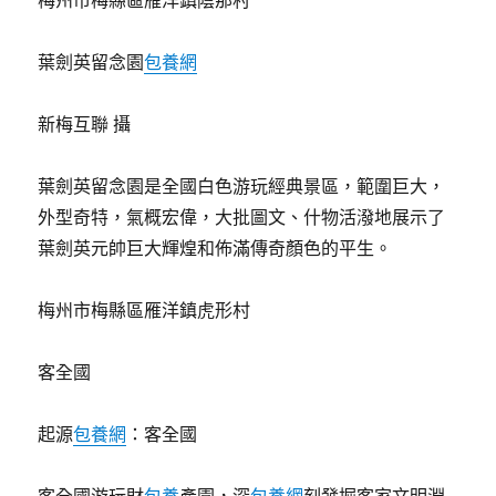
梅州市梅縣區雁洋鎮陰那村
葉劍英留念園
包養網
新梅互聯 攝
葉劍英留念園是全國白色游玩經典景區，範圍巨大，
外型奇特，氣概宏偉，大批圖文、什物活潑地展示了
葉劍英元帥巨大輝煌和佈滿傳奇顏色的平生。
梅州市梅縣區雁洋鎮虎形村
客全國
起源
包養網
：客全國