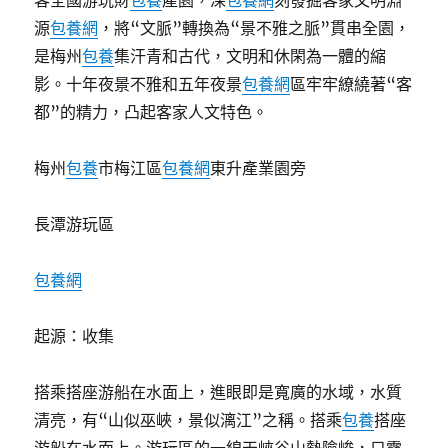
客全國游玩財
包養
產園，深
包養網
刻發掘客家文明淵
源
包養網
，將“文脈”轉換為“景不雅之脈”貫串全園，
是梅州
包養
集汗青和古代，文明和休閑為一體的縮
影。十年夜景不雅和五年夜景
包養網
區牢牢繚繞著“客
都”的精力，凸起客家人文特色。
梅州
包養
市梅江區
包養網
東升產業園旁
長潭游玩區
包養網
起源：收集
搭乘搭座游船在水面上，進眼即是寬廣的水域，水質
清亮，有“山似巫峽，景似漓江”之稱。搭乘
包養
搭座