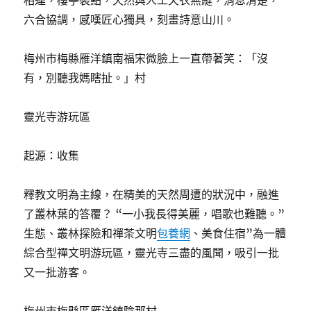
相連，樓亭裝點，天然與人工天衣無縫，消息清楚，
六合協調，感嘆匠心獨具，刻畫詩意山川。
梅州市梅縣雁洋鎮南福宋微臉上一直帶著笑：「沒
有，別聽我媽瞎扯。」村
靈光寺游玩區
起源：收集
釋教文明為主線，在精美的天然周遭的狀況中，融進
了叢林葉的答覆？ “一小我長得美麗，唱歌也難聽。”
生態、叢林探險和禪茶文明
包養網
、美食住宿”為一體
綜合型禪文明游玩區，靈光寺三盡的風聞，吸引一批
又一批游客。