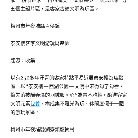
象”“耕讀世家”“古巷風度”“虛市舊夢”“侯北人家”等
五個主題片區，是客家古鎮文明游玩區。
梅州市年夜埔縣百侯鎮
泰安樓客家文明游玩財產園
起源：收集
以有250多年汗青的客家特點平易近居泰安樓為焦點
區，以“泰安樓—西湖公園—文明中宋微勾了勾唇，
擦失落被貓弄濕的羽絨服。心”為景不雅軸，融進客家
文明元素
包養
，構成集不雅光游玩、休閑度假于一體
的游玩景區。
梅州市年夜埔縣湖寮鎮龍崗村