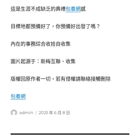
這是生涯不成缺乏的典禮
包養網
感
目標地都預備好了，你預備好出發了嗎？
內在的事務綜合收拾自收集
圖片起源于：新梅互聯、收集
版權回原作者一切，若有侵權請聯絡接觸刪除
包養網
作
發
admin
2025 年 6 月 8 日
者
佈
日
期: