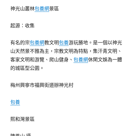
神光山叢林
包養網
景區
起源：收集
有名的宗
包養網
教文明
包養
游玩勝地。是一個以神光
山天然景不雅為主，宗教文明為特點，集汗青文明、
客家文明和游覽、爬山健身、
包養網
休閑文娛為一體
的城區型公園。
梅州興寧市福興街道辦神光村
包養
熙和灣景區