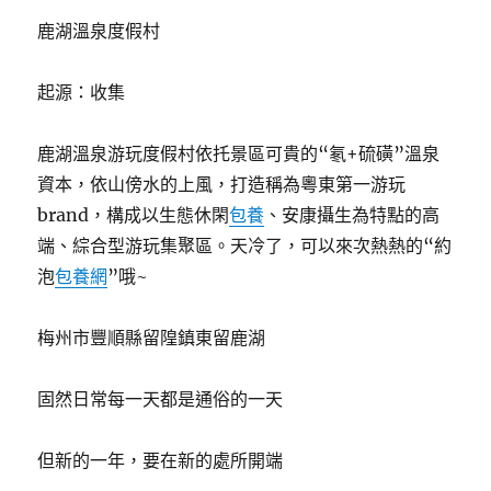
鹿湖溫泉度假村
起源：收集
鹿湖溫泉游玩度假村依托景區可貴的“氡+硫磺”溫泉
資本，依山傍水的上風，打造稱為粵東第一游玩
brand，構成以生態休閑
包養
、安康攝生為特點的高
端、綜合型游玩集聚區。天冷了，可以來次熱熱的“約
泡
包養網
”哦~
梅州市豐順縣留隍鎮東留鹿湖
固然日常每一天都是通俗的一天
但新的一年，要在新的處所開端