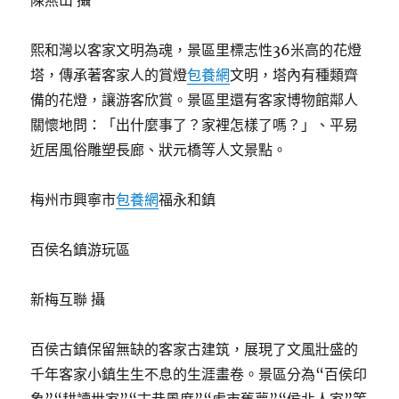
陳燕山 攝
熙和灣以客家文明為魂，景區里標志性36米高的花燈
塔，傳承著客家人的賞燈
包養網
文明，塔內有種類齊
備的花燈，讓游客欣賞。景區里還有客家博物館鄰人
關懷地問：「出什麼事了？家裡怎樣了嗎？」、平易
近居風俗雕塑長廊、狀元橋等人文景點。
梅州市興寧市
包養網
福永和鎮
百侯名鎮游玩區
新梅互聯 攝
百侯古鎮保留無缺的客家古建筑，展現了文風壯盛的
千年客家小鎮生生不息的生涯畫卷。景區分為“百侯印