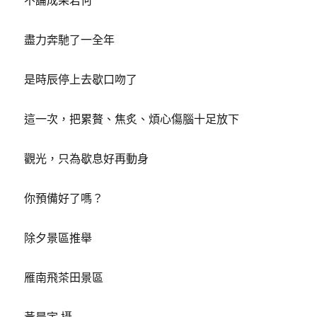
不論成果若何
盡力奔馳了一全年
是時辰停上去歇口吻了
這一次，把累贅、焦炙、煩心傷腦十足放下
觀光，只為歇息好再動身
你預備好了嗎？
除夕景區推舉
雁南飛茶田景區