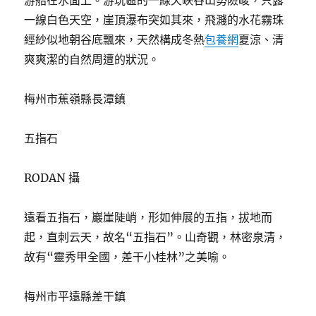
游船在水面上。游玩區的一線天峽谷山勢險峻，只露
一線白色天空，崖頂瀑布突如其來，飛濺的水花霧珠
經紗似地朝谷底飄來，天然構成冬熱
包養網
夏涼、清
爽爽潔的自然周遭的狀況。
梅州市蕉嶺縣長潭鎮
五指石
RODAN 攝
遠看五指石，巖崖陡峭，形如伸展的五指，拔地而
起，直刺云天，故名“五指石”。山奇觀，林密泉清，
故有“靈秀甲全國，差干小桂林”之美喻。
梅州市平遠縣差干鎮