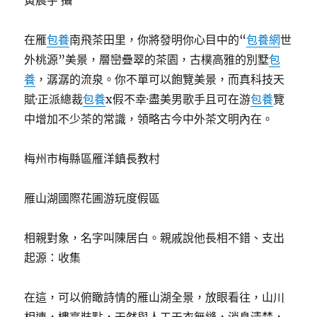
黃晨宇 攝
在雁
包養
南飛茶田里，你將發明你心目中的“
包養網
世
外桃源”美景，層巒疊翠的茶園，古樸高雅的別墅
包
養
，潺潺的流泉。你不單可以飽覽美景，而真科技天
賦·正派總裁
包養
x假不幸·盡美男歌手且可在游
包養
覽
中增加不少茶的常識，領略古今中外茶文明內在。
梅州市梅縣區雁洋鎮長教村
雁山湖國際花圃游玩度假區
相親對象，名字叫陳居白。親戚說他長相不錯、支出
起源：收集
在這，可以俯瞰詩情的雁山湖全景，放眼看往，山川