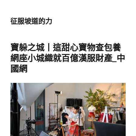
征服坡道的力
寶躲之城丨這甜心寶物查包養
網座小城織就百億漢服財產_中
國網