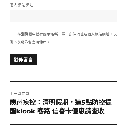
個人網站網址
在
瀏覽器
中儲存顯示名稱、電子郵件地址及個人網站網址，以
供下次發佈留言時使用。
文
上一篇文章
章
廣州疾控：清明假期，這5點防控提
上
一
醒klook 客路 信譽卡優惠請查收
導
篇
覽
文