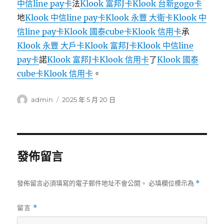
中信line pay卡
法
Klook 富邦J卡
Klook 台新gogo卡
地
Klook 中信line pay卡
Klook 永豐 大衛卡
Klook 中
信line pay卡
Klook 國泰cube卡
Klook 信用卡
承
Klook 永豐 大戶卡
Klook 富邦J卡
Klook 中信line
pay卡
諾
Klook 富邦J卡
Klook 信用卡
了
Klook 國泰
cube卡
Klook 信用卡
。
作
發
admin
2025 年 5 月 20 日
者
佈
日
期:
發佈留言
發佈留言必須填寫的電子郵件地址不會公開。
必填欄位標示為
*
留言
*