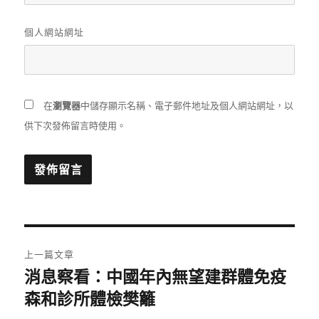
個人網站網址
在
瀏覽器
中儲存顯示名稱、電子郵件地址及個人網站網址，以
供下次發佈留言時使用。
文
上一篇文章
章
消息察看：中國年內無望建群體免疫
上
一
森和診所體檢樊籬
導
篇