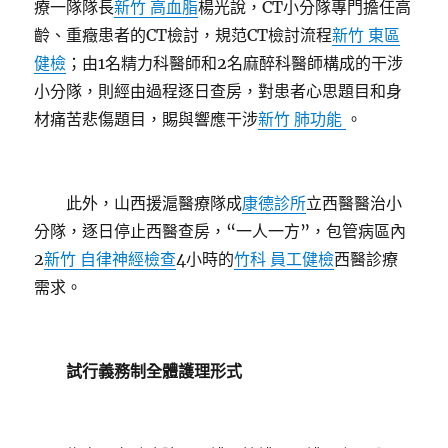
療一隊隊長
新竹 高血脂
楊光說，CT小分隊專門擔任高
齡、重癥患者的CT檢討，規范CT檢討流程
新竹 東區
健檢
；由1名精力科醫師和2名麻醉科醫師構成的干涉
小分隊，則經由過程逐日查房，對患者心思題目和身
材痛苦悲傷題目，賜與響應干涉
新竹 肺功能
。
此外，山西援滬醫療隊成
康德診所
立西醫醫治小
分隊，逐日停止西醫查房，“一人一方”，包管病區內
2
新竹 自律神經檢查
4小時的
竹科 員工健檢
西醫診療
需求。
試行義務制全體護理形式