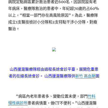
病院定點病區累計救治患者近600名，因該院設有老
年病床，醫療隊救治的患者中，年紀超70歲的占60%
以上，“相當一部門存在高風險原因”。為此，醫療隊
成立1支醫技檢討小分隊和2支特點干涉小分隊，對癥
醫治。
山西援滬醫療隊經由過程長途會診平臺，展開危重患
者的在線長途會診。 山西援滬醫療隊供
新竹 高血壓
圖
“病區內老年患者多、變動位置未便，部門
竹科
慢性病診所
患者病情重，做CT不便利。”山西援滬醫