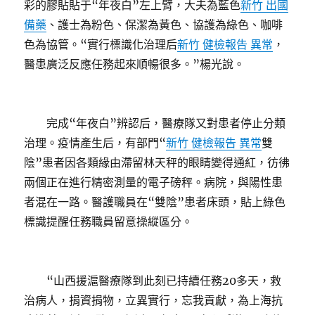
彩的膠貼貼于“年夜白”左上臂，大夫為藍色
新竹 出國
備藥
、護士為粉色、保潔為黃色、協護為綠色、咖啡
色為協管。“實行標識化治理后
新竹 健檢報告 異常
，
醫患廣泛反應任務起來順暢很多。”楊光說。
完成“年夜白”辨認后，醫療隊又對患者停止分類
治理。疫情產生后，有部門“
新竹 健檢報告 異常
雙
陰”患者因各類緣由滯留林天秤的眼睛變得通紅，彷彿
兩個正在進行精密測量的電子磅秤。病院，與陽性患
者混在一路。醫護職員在“雙陰”患者床頭，貼上綠色
標識提醒任務職員留意操縱區分。
“山西援滬醫療隊到此刻已持續任務20多天，救
治病人，捐資捐物，立異實行，忘我貢獻，為上海抗