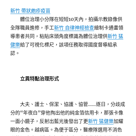
新竹 帶狀皰疹疫苗
體位治理小分隊在短短10天內，拍攝示教錄像供
全隊職員進修，手工
新竹 自律神經檢查
繪制卡通畫領
導患者共同，粘貼床頭角度標識為體位治理供
新竹 猛
健樂
給了可視化標尺，該項任務取得國度督導組承
認。
立異特點治理形式
大夫、護士、保潔、協護、協管……逐日，分歧成
分的“年夜白”穿他掏出他的純金箔信用卡，那張卡像
一面小鏡子，反射出藍光後發出了更
新竹 猛健樂
加耀
眼的金色。越病區。為便于區分，醫療隊選用不消色