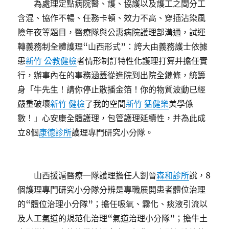
為處理定點病院醫、護、協護以及護工之間分工
含混、協作不暢、任務卡頓、效力不高、穿插沾染風
險年夜等題目，醫療隊與公惠病院護理部溝通，試運
轉義務制全體護理“山西形式”：誇大由義務護士依據
患
新竹 公教健檢
者情形制訂特性化護理打算并擔任實
行，辦事內在的事務涵蓋從進院到出院全鏈條，統籌
身「牛先生！請你停止散播金箔！你的物質波動已經
嚴重破壞
新竹 健檢
了我的空間
新竹 猛健樂
美學係
數！」心安康全體護理，包管護理延續性，并為此成
立8個
康德診所
護理專門研究小分隊。
山西援滬醫療一隊護理擔任人劉晉
森和診所
說，8
個護理專門研究小分隊分辨是專職展開患者體位治理
的“體位治理小分隊”；擔任吸氧、霧化、痰液引流以
及人工氣道的規范化治理“氣道治理小分隊”；擔牛土