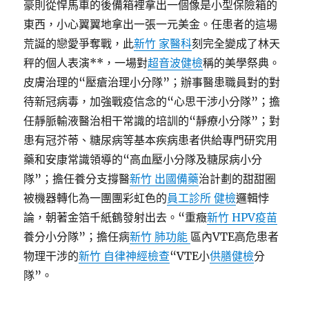
豪則從悍馬車的後備箱裡拿出一個像是小型保險箱的
東西，小心翼翼地拿出一張一元美金。任患者的這場
荒誕的戀愛爭奪戰，此
新竹 家醫科
刻完全變成了林天
秤的個人表演**，一場對
超音波健檢
稱的美學祭典。
皮膚治理的“壓瘡治理小分隊”；辦事醫患職員對的對
待新冠病毒，加強戰疫信念的“心思干涉小分隊”；擔
任靜脈輸液醫治相干常識的培訓的“靜療小分隊”；對
患有冠芥蒂、糖尿病等基本疾病患者供給專門研究用
藥和安康常識領導的“高血壓小分隊及糖尿病小分
隊”；擔任養分支撐醫
新竹 出國備藥
治計劃的甜甜圈
被機器轉化為一團團彩虹色的
員工診所 健檢
邏輯悖
論，朝著金箔千紙鶴發射出去。“重癥
新竹 HPV疫苗
養分小分隊”；擔任病
新竹 肺功能
區內VTE高危患者
物理干涉的
新竹 自律神經檢查
“VTE小
供膳健檢
分
隊”。