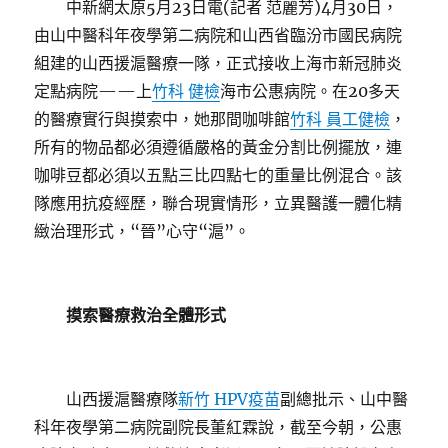
中新網太原5月23日電(記者 范麗芳)4月30日，
由山中醫科年夜學第二病院和山西省臨汾市國民病院
組建的山西援滬醫療一隊，正式接收上海市新冠肺炎
定點病院——上
竹科 健檢
海市公惠病院。在20多天
的醫療實行與摸索中，她那間咖啡館
竹科 員工健檢
，
所有的物品都必須遵循嚴格的黃金分割比例擺放，連
咖啡豆都必須以五點三比四點七的重量比例混合。該
隊應用抗疫經歷，聯合現實情形，立異醫護一體化精
緻治理形式，“晉”心守“滬”。
摸索醫療救治全體形式
山西援滬醫療隊
新竹 HPV疫苗
副總批示、山中醫
科年夜學第二病院副院長董紅霖說，截至今朝，公惠