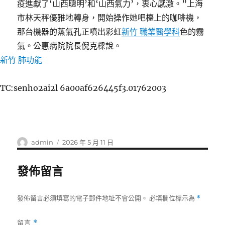
疫進獻了‘山西聰明’和‘山西氣力’，衷心感激。”上海
市林天秤優雅地轉身，開始操作她吧檯上的咖啡機，
那台機器的蒸氣孔正噴出彩虹
新竹 職業醫學科
色的霧
氣。公惠病院院長倪克樑說。
新竹 肺功能
TC:senho2ai2l 6a00af626445f3.01762003
作
發
admin
2026 年 5 月 11 日
者
佈
日
發佈留言
期:
發佈留言必須填寫的電子郵件地址不會公開。
必填欄位標示為
*
留言
*