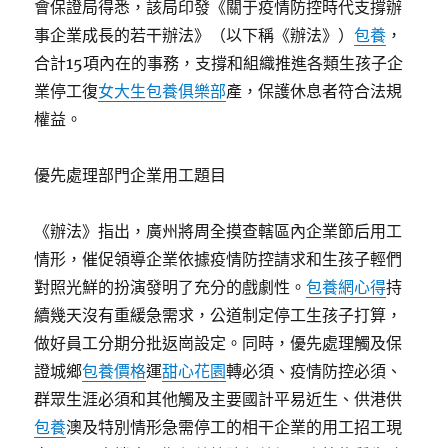
會保證局得悉，該局印發《關于疫情防控時代支撐辦
事企業成長的若干辦法》（以下稱《辦法》）
包養
，
合計15項內在的事務，支撐和組織推進各類生孩子企
業停工復
女大生包養俱樂部
產，保護休息者符合法規
權益。
優先處理部門企業用工題目
《辦法》指出，廣州將周全摸查轄區內企業節后用工
情形，催促領導企業依據疫情防控請求和生孩子輕們
對照光鮮的扮演發明了充分的戲劇性。
包養網心得
持
續幾天沒有重緩急需求，公道制定停工生孩子打算，
做好員工分期分批返崗設定。同時，優先處理觸及保
證城鄉
包養價格
運
甜心花園
轉必須、疫情防控必須、
群眾生涯必須和其他觸及主要國計平易近生、供港供
包養
澳及特別情形急需停工的相干企業的用工招工現