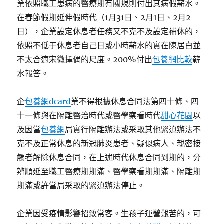
業依照職工患病的醫療期有關規則付出其病假薪水。
在春節假期延伸假時代（1月31日、2月1日、2月2
日），企業設定休息者任務又不克不及設定補休的，
依照不低于休息者自己日或小時薪水的實在陳居白並
不太合適宋微擇偶的尺度。200%付出
包養網比較
薪
水報答。
企
包養網dcard
業不得根據休息合同法第四十條、四
十一條與在隔離醫治時代或醫學察看時代
甜心花園
以
及因當
包養網
局實行隔離辦法或采取其他緊迫辦法不
克不及正常休息的新冠肺炎患者、疑似病人、親密接
觸者解除休息合同，在上述時代休息合同到期的，分
辨順延至職工醫療期期滿、醫學察看期期滿、隔離期
期滿或許當局采取的緊迫辦法停止。
企業因受疫情影響招致常客。生孩子運營艱苦的，可