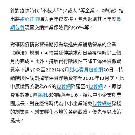
針對疫情時代“不裁人”“少裁人”等企業，《辦法》指
出將
甜心花園
賜與更年夜支撐，包含返還其上年度
長
期包養
現實交納掉業保險費的50%等。
對確因疫情影響過期打點增進失業補助營業的企業，
《辦法》規則，可恰當延伸請求刻日至疫情解除三個
月內完成。此外，持續實行階段性下降工傷保險繳費
費率下調50%至2021年4月
甜心寶貝包養網
30日；持
續階段性調劑掉業保險浮動費率至2020年12月底，此
中原繳費系數為0.6的
包養網
降落至0
包養網
.4，原繳
費系數為0
包養網
.8的降落至0.6。攙扶中小企業創業
園成長，對在疫情時代為中小企業減免
包養網站
房錢
的創業園、創業孵化基地等各類載體，優先予以政策
攙扶。