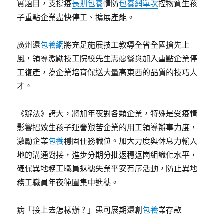
實題目，支撐疫
長期包養
情防
包養網單次
控物質生孩
子重點企業盡快停工、擴展產能。
廣州還
包養網
將充足施展技工教導全省全國搶先上
風，領導激勵技工院校先生志愿餐與加入重點企業停
工復產，為企業培育保送大量高東西的品質的技巧人
才。
《辦法》誇大，將加年夜對各類企業，特殊是受疫情
影響招致生孩子運營艱苦企業的用工領導辦事力度，
激勵企業
包養
穩固任務職位。加大力度與休息力輸入
地的溝通對接，進步分期分批返穗返崗組織化水平，
確保異地務工職員返穗失業平安有序活動，防止異地
務工職員年夜範圍集中進穗。
病「接上去怎樣辦？」患可展期還創
包養
業存款