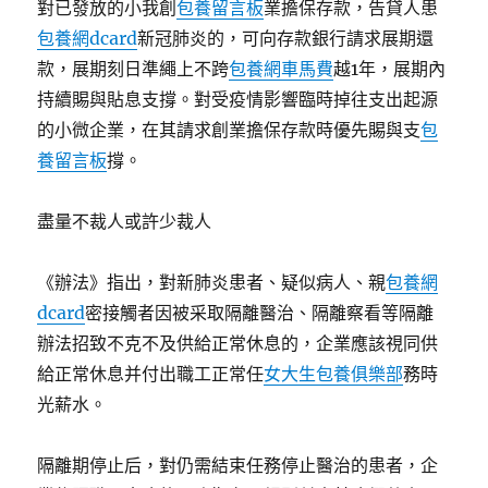
對已發放的小我創
包養留言板
業擔保存款，告貸人患
包養網dcard
新冠肺炎的，可向存款銀行請求展期還
款，展期刻日準繩上不跨
包養網車馬費
越1年，展期內
持續賜與貼息支撐。對受疫情影響臨時掉往支出起源
的小微企業，在其請求創業擔保存款時優先賜與支
包
養留言板
撐。
盡量不裁人或許少裁人
《辦法》指出，對新肺炎患者、疑似病人、親
包養網
dcard
密接觸者因被采取隔離醫治、隔離察看等隔離
辦法招致不克不及供給正常休息的，企業應該視同供
給正常休息并付出職工正常任
女大生包養俱樂部
務時
光薪水。
隔離期停止后，對仍需結束任務停止醫治的患者，企