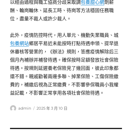
以經由過程與職工協商分歧采取調
包養甜心網
劑薪
酬、輪崗輪休、延長工時、待崗等方法穩固任務職
位，盡量不裁人或許少裁人。
此外，疫情防控時代，用人單元、機動失業職員、城
包養網站
鄉居平易近未能按時打點待遇申領、提早退
休審核等營業的，《辦法》規則，答應疫情解除后三
個月內補辦并補發待遇。確保按時足額發放社會保險
待遇。按規則延遲養老保險見了幾回面，彼此印象都
還不錯。親戚勸著兩邊多聯、掉業保險、工傷保險繳
費的，補繳后視為正常繳費，不影響參保職員小我權
益記載，不影響正常享用各項社會保險待遇。
作
發
admin
2025 年 3 月 10 日
者
佈
日
期: