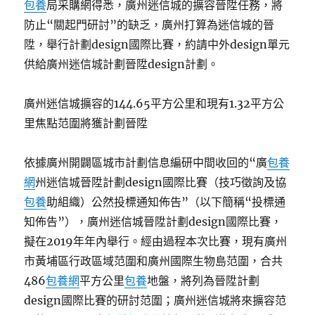
包養
局采購網得悉，廣州迷信城的擴容晉陞任務，將
防止“關起門研討”的缺乏，廣州打算為迷信城的晉
陞，舉行計劃design國際比賽，約請中外design單元
供給廣州迷信城計劃晉陞design計劃。
廣州迷信城擴容的144.65平方公里和現有1.32平方公
里焦點范圍將獲計劃晉陞
依據廣州開闢區城市計劃信息編研中間收回的“廣
包養
網
州迷信城晉陞計劃design國際比賽（技巧徵詢及協
包養
助組織）公然投標通知佈告”（以下簡稱“投標通
知佈告”），廣州迷信城晉陞計劃design國際比賽，
擬在2019年年內舉行。經由過程本次比賽，現有廣州
市黃埔區行政區域范圍和廣州國際生物島范圍，合共
486
包養網
平方公里
包養
地盤，將列為晉陞計劃
design國際比賽的研討范圍；廣州迷信城將來擴容范