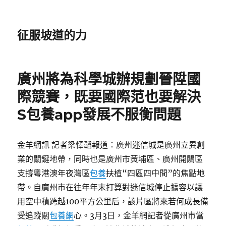
征服坡道的力
廣州將為科學城辦規劃晉陞國
際競賽，既要國際范也要解決
S包養app發展不服衡問題
金羊網訊 記者梁懌韜報道：廣州迷信城是廣州立異創
業的關鍵地帶，同時也是廣州市黃埔區、廣州開闢區
支撐粵港澳年夜灣區
包養
扶植“四區四中間”的焦點地
帶。自廣州市在往年年末打算對迷信城停止擴容以讓
用空中積跨越100平方公里后，該片區將來若何成長備
受追蹤關
包養網
心。3月3日，金羊網記者從廣州市當