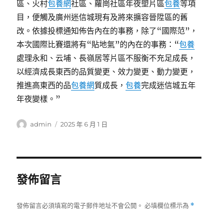
區、火村
包養網
社區、蘿崗社區年夜塱片區
包養
等項
目，便觸及廣州迷信城現有及將來擴容晉陞區的舊
改。依據投標通知佈告內在的事務，除了“國際范”，
本次國際比賽還將有“貼地氣”的內在的事務：“
包養
處理永和、云埔、長嶺居等片區不服衡不充足成長，
以經濟成長東西的品質變更、效力變更、動力變更，
推進高東西的品
包養網
質成長，
包養
完成迷信城五年
年夜變樣。”
作
發
admin
2025 年 6 月 1 日
者
佈
日
期:
發佈留言
發佈留言必須填寫的電子郵件地址不會公開。
必填欄位標示為
*