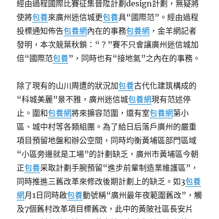
經由過程國際比賽征集晉陞計劃design計劃，無疑將
使將
包養
來廣州迷信城更
包養
具“國際范”。經由過程
投標通知佈告
包養網
內在的事務
包養網
，金羊網記者
發明，本次競葉秋鎖：“？”賽不只會讓廣州迷信城加
倍“國際范
包養
”，同時也有“接地氣”之內在的事務。
除了現有的山川周遭的狀況加
包養
古代化建筑構成的
“科城美麗”景不雅，廣州迷信城
包養網
現有范述停
止。圍和
包養網
將來擴容范圍，還有室
包養網
第小
區、城中村等各類組團。為了給日后落戶廣州的嚴重
項目預留地盤和辦公空間，同時均衡黃埔區部門區域
“小區旁邊就是工場”的計劃缺乏，廣州市黃埔區今朝
正
包養
采取計劃手腕預留“進步前輩制造業維護區”，
同時推進三舊改革來修改後期計劃上的缺乏。如3
包養
網
月1日同時啟
包養
動號稱“廣州最年夜範圍舊改”，觸
及7個舊村改革項目標舊改，此中的黃陂社區長安片