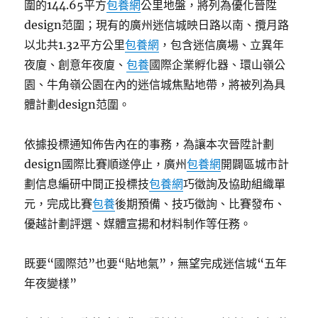
圍的144.65平方
包養網
公里地盤，將列為優化晉陞
design范圍；現有的廣州迷信城映日路以南、攬月路
以北共1.32平方公里
包養網
，包含迷信廣場、立異年
夜廈、創意年夜廈、
包養
國際企業孵化器、環山嶺公
園、牛角嶺公園在內的迷信城焦點地帶，將被列為具
體計劃design范圍。
依據投標通知佈告內在的事務，為讓本次晉陞計劃
design國際比賽順遂停止，廣州
包養網
開闢區城市計
劃信息編研中間正投標技
包養網
巧徵詢及協助組織單
元，完成比賽
包養
後期預備、技巧徵詢、比賽發布、
優越計劃評選、媒體宣揚和材料制作等任務。
既要“國際范”也要“貼地氣”，無望完成迷信城“五年
年夜變樣”