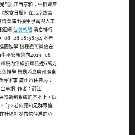
兒”
江西泰和：中稻豐產
年《故宮日歷》在北京故宮
智博會演出機甲爭霸與人工
球鉅細
包養軟體
消息排行
-28 08:58:54 本年
 先生進園進學 接種證可微信在
成衛生平安新趨向2019-08-
速廣州境內沿線拆違已近6萬方
出色推舉 轉動消息廣州廣東
技教導軍事 廣州市住建局：
金羊網 作者：薛江
住房保證軌制系統的基本上，展
 [p>若何讓知足群眾擁
在社區裡發布信住房的心