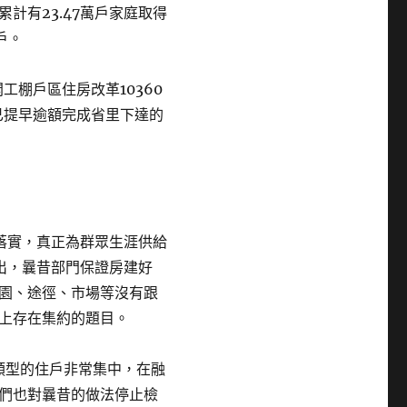
計有23.47萬戶家庭取得
戶。
棚戶區住房改革10360
，已提早逾額完成省里下達的
落實，真正為群眾生涯供給
出，曩昔部門保證房建好
園、途徑、市場等沒有跟
上存在集約的題目。
類型的住戶非常集中，在融
們也對曩昔的做法停止檢