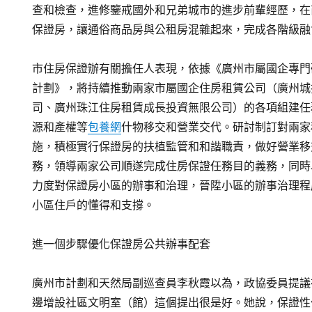
查和檢查，進修鑒戒國外和兄弟城市的進步前輩經歷，在
保證房，讓通俗商品房與公租房混雜起來，完成各階級融
市住房保證辦有關擔任人表現，依據《廣州市屬國企專門
計劃》，將持續推動兩家市屬國企住房租賃公司（廣州城
司、廣州珠江住房租賃成長投資無限公司）的各項組建任
源和產權等
包養網
什物移交和營業交代。研討制訂對兩家
施，積極實行保證房的扶植監管和和諧職責，做好營業移
務，領導兩家公司順遂完成住房保證任務目的義務，同時
力度對保證房小區的辦事和治理，晉陞小區的辦事治理程
小區住戶的懂得和支撐。
進一個步驟優化保證房公共辦事配套
廣州市計劃和天然局副巡查員李秋霞以為，政協委員提議
邊增設社區文明室（館）這個提出很是好。她說，保證性