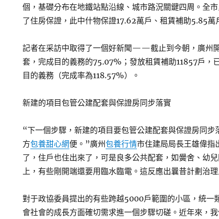
個，基礎分布在地鐵站點沿線、城市路況關鍵四周。全市累
了住房保證，此中什物保證17.62萬戶、租賃補助5.85萬
記者在采訪中取得了一個好新聞——截止到今朝，廣州開工
套，完成目的義務的75.07%；發放租賃補助11857戶
目的義務（完成率為118.57%）。
新建的項目包管公建配套與保證房同步落實
“下一個步驟，新建的項目要包管公建配套與保證房同步
方
包養甜心網
便。”廣州
包養行情
市住建局局長王雄偉指
了，住戶也住出來了，可是良多公共配套，如黌舍、幼兒
上，有些剛開端還要用臨水臨電。這反應出曩昔計劃治理
對于政協委員提出的有些跨越5000戶範圍的小區，統一
會社會的成長方面確切需求進一個步驟切磋。近年來，我