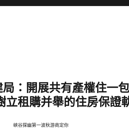
建局：開展共有產權住一
 樹立租購并舉的住房保證
峽谷探幽第一波秋游商定你