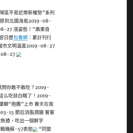
年夜灣區平易近樂新權勢”系列
原到北國海島2019-08-
08-27 漲姿態！“廣東音
故宮日歷
包養網
：累計刊行
城市文明溫度2019-08-27
08-27
問你敢不敢吃？2019-
 不這么吃就白瞎了！2019-
椿、螺螄“抱團”上市 春天在南
-03-15 節后消脂潤腸 嘗嘗
順德魚揸，吃出一個鮮字
戰機蘇-57表態
“同盟