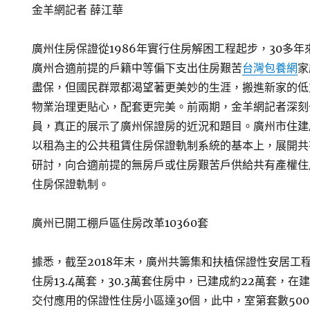
金羊網記者 薛江華
廣州住房保證從1986年實行住房解困工程起步，30多
廣州合適前提的戶籍中等偏下支出住房艱苦
台灣包養網
家
盡保，但國民群眾都渴望著更美妙的生涯，搬進新家的低
物業治理更貼心，配套更完美。前兩期，金羊網記者深刻
員，真正的展示了廣州保證房的近況和題目。廣州市住建
以租為主的公共租賃住房保證軌制系統的基本上，展開共
研討，向合適前提的無房戶或住房艱苦戶供給共有產權住
住房保證軌制。
廣州已開工棚戶區住房改革10360套
據悉，截至2018年末，廣州共籌集和扶植保證性安居工程
住房13.4萬套，30.3萬套住房中，已建成約22萬套，在
交付應用的保證性住房小區達30個，此中，室第套數50