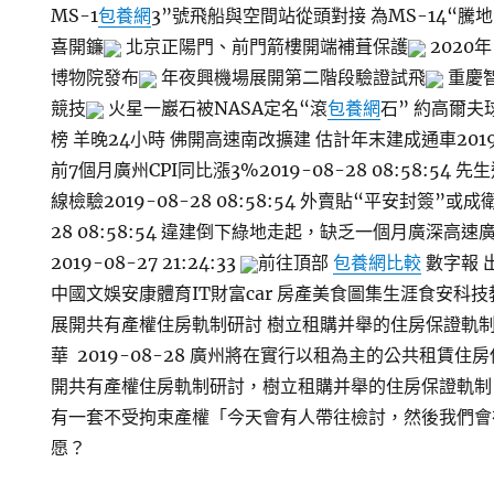
MS-1
包養網
3”號飛船與空間站從頭對接 為MS-14“騰地
喜開鐮
北京正陽門、前門箭樓開端補葺保護
2020
博物院發布
年夜興機場展開第二階段驗證試飛
重慶
競技
火星一巖石被NASA定名“滾
包養網
石” 約高爾夫
榜 羊晚24小時 佛開高速南改擴建 估計年末建成通車2019-08
前7個月廣州CPI同比漲3%2019-08-28 08:58:54
線檢驗2019-08-28 08:58:54 外賣貼“平安封簽”或
28 08:58:54 違建倒下綠地走起，缺乏一個月廣深高
2019-08-27 21:24:33
前往頂部
包養網比較
數字報 
中國文娛安康體育IT財富car 房產美食圖集生涯食安科
展開共有產權住房軌制研討 樹立租購并舉的住房保證軌制
華 2019-08-28 廣州將在實行以租為主的公共租賃
開共有產權住房軌制研討，樹立租購并舉的住房保證軌制。
有一套不受拘束產權「今天會有人帶往檢討，然後我們會
愿？