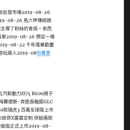
發市場2019-08-26
9-08-26 馬六甲傳統跳
則主導了粉絲的會商。來西
2019-08-26 預定一場
19-08-22 千年瑤寨歡慶
游玩達人2019-08
包養意
新動力EU5 R600將于
一代梅賽德斯-奔跑長軸距GLC
2020款瑞虎3 百萬全球版上市
臺發布途昂X雷霆定制 供給兩款
型7座版正式上市2019-08-