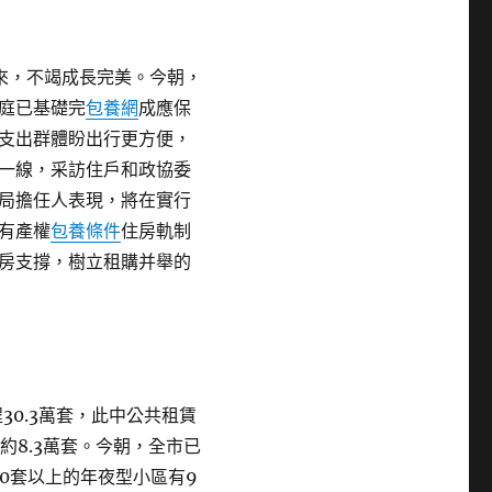
年來，不竭成長完美。今朝，
庭已基礎完
包養網
成應保
支出群體盼出行更方便，
一線，采訪住戶和政協委
局擔任人表現，將在實行
有產權
包養條件
住房軌制
房支撐，樹立租購并舉的
30.3萬套，此中公共租賃
建約8.3萬套。今朝，全市已
00套以上的年夜型小區有9