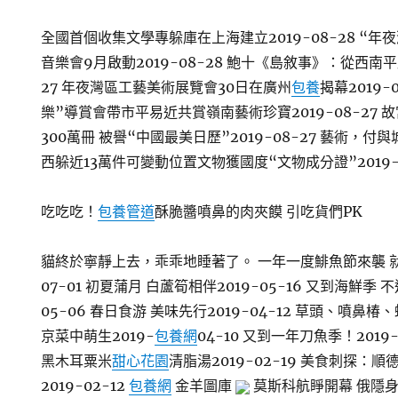
全國首個收集文學專躲庫在上海建立2019-08-28 “
音樂會9月啟動2019-08-28 鮑十《島敘事》：從西南平
27 年夜灣區工藝美術展覽會30日在廣州
包養
揭幕2019-
樂”導賞會帶市平易近共賞嶺南藝術珍寶2019-08-27 
300萬冊 被譽“中國最美日歷”2019-08-27 藝術，付與
西躲近13萬件可變動位置文物獲國度“文物成分證”2019-
吃吃吃！
包養管道
酥脆醬噴鼻的肉夾饃 引吃貨們PK
貓終於寧靜上去，乖乖地睡著了。 一年一度鯡魚節來襲 就
07-01 初夏蒲月 白蘆筍相伴2019-05-16 又到海鮮季
05-06 春日食游 美味先行2019-04-12 草頭、噴鼻
京菜中萌生2019-
包養網
04-10 又到一年刀魚季！2019
黑木耳粟米
甜心花園
清脂湯2019-02-19 美食刺探：
2019-02-12
包養網
金羊圖庫
莫斯科航睜開幕 俄隱身