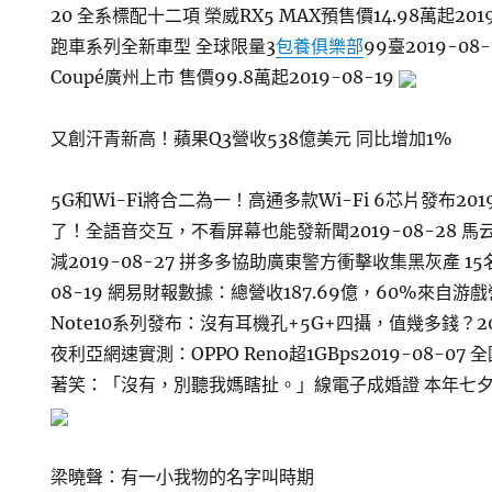
20 全系標配十二項 榮威RX5 MAX預售價14.98萬起201
跑車系列全新車型 全球限量3
包養俱樂部
99臺2019-08
Coupé廣州上市 售價99.8萬起2019-08-19
又創汗青新高！蘋果Q3營收538億美元 同比增加1%
5G和Wi-Fi將合二為一！高通多款Wi-Fi 6芯片發布201
了！全語音交互，不看屏幕也能發新聞2019-08-28 馬
減2019-08-27 拼多多協助廣東警方衝擊收集黑灰產 1
08-19 網易財報數據：總營收187.69億，60%來自游戲營
Note10系列發布：沒有耳機孔+5G+四攝，值幾多錢？201
夜利亞網速實測：OPPO Reno超1GBps2019-08-0
著笑：「沒有，別聽我媽瞎扯。」線電子成婚證 本年七夕可刷
梁曉聲：有一小我物的名字叫時期