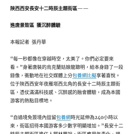
陜西西安長安十二時辰主題街區——
進唐景致區 獲沉醉體驗
本報記者 張丹華
“每一秒都像在穿越時空，太美了。你們必定要來
看。”身著唐裝的烏克蘭姑娘龍聰明，給本身錄了一段
錄像，衝動地在社交媒體上分
包養網比擬
享著喜悅。
位于陜西西安年夜雁塔西北角的長安十二時辰主題街
區，憑仗滿滿科技感、沉醉感的融會體驗，成為本國
游客的熱點目標地。
“自過境免簽境內逗留
包養網
時光延伸為240小時以
來，街區招待本國游客多少數字明顯增加。”長安十二