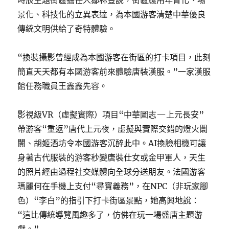
時辰主題街區擔任人鄒林豐說，街區應用年青化、場
景化、科技化的立異表達，為本國游客清楚中華優良
傳統文明供給了奇特體驗。
“換裝攝影曾經成為本國游客在街區的打卡項目，此刻
簡直天天都有本國游客前來體驗唐裝漢服。”一家漢服
館任務職員王鑫鑫先容。
影視級VR（虛擬實際）項目“中華圖志—上元長安”
帶游客“重返”唐代上元夜，虛擬與實際交錯的燈火闤
闠、胡姬酒坊令本國游客沉醉此中。AI換臉相機可讓
身著古代服裝的游客秒變唐裝仕女或金甲軍人，天生
的照片經由過程社交媒體向全球分送朋友。法國游客
瑪麗何在手機上支付“尋寶義務”，在NPC（非玩家腳
色）“李白”的指引下打卡街區景點，她高興地說：
“這比傳統導覽風趣多了，仿佛在玩一場盛唐主題游