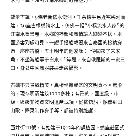
家角古鎮，領略江南水鄉的奇特魅力。
散步古鎮，9條老街依水傍河，千余棟平易近宅臨河而
建，36座古橋橫跨水上，仿佛一幅“小橋流水人家”的
江南水墨畫卷，水鄉的神韻和風情讓人戀戀不捨，本
國游客到處可見。一艘手搖船載著來自泰國的松猜穿
過一座座古橋，五十明年的他感嘆：“傳聞來了朱家
角，不坐游船等于白來。”岸邊，來自俄羅斯的一家三
口，身著中國風服裝邊走邊攝影。
古鎮不只景致精美，異樣坐擁豐盛的文明資本。無形
的，現存明清建筑1000多棟；有形的，國度級、市
級、區級非物資文明遺產12項，從搖快船、船拳到田
山歌、醬菜制作身手等，都被特別維護。
西井街111號，有始建于1912年的課植園。這座莊園式