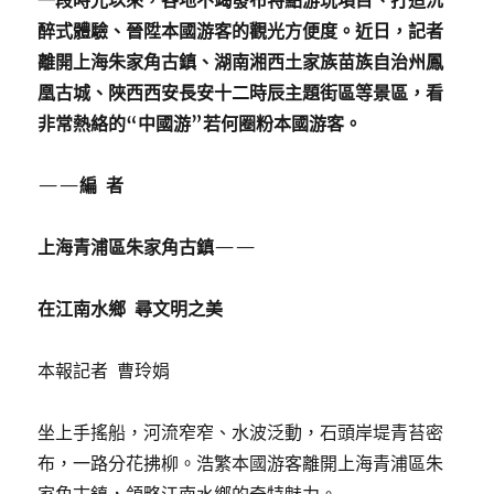
一段時光以來，各地不竭發布特點游玩項目、打造沉
醉式體驗、晉陞本國游客的觀光方便度。近日，記者
離開上海朱家角古鎮、湖南湘西土家族苗族自治州鳳
凰古城、陜西西安長安十二時辰主題街區等景區，看
非常熱絡的“中國游”若何圈粉本國游客。
——編 者
上海青浦區朱家角古鎮——
在江南水鄉 尋文明之美
本報記者 曹玲娟
坐上手搖船，河流窄窄、水波泛動，石頭岸堤青苔密
布，一路分花拂柳。浩繁本國游客離開上海青浦區朱