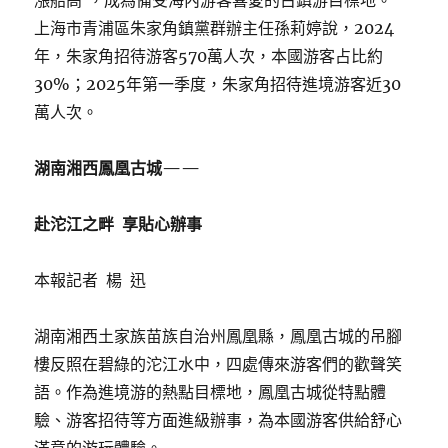
漲船高’，成為備受海內游客喜愛的古鎮游目標地。”
上海市青浦區朱家角鎮黨群辦主任孫莉婷說，2024
年，朱家角招待游客570萬人次，本國游客占比約
30%；2025年第一季度，朱家角招待進境游客近30
萬人次。
湖南湘西鳳凰古城——
赴沱江之畔 享貼心辦事
本報記者 楊 迅
湖南湘西土家族苗族自治州鳳凰縣，鳳凰古城的吊腳
樓反照在碧綠的沱江水中，四處傳來游客們的歡聲笑
語。作為進境游的熱點目標地，鳳凰古城從特點體
驗、游客招待等方面進級辦事，為本國游客供給舒心