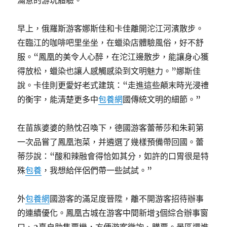
滿意的游玩體驗。
早上，俄羅斯游客娜斯佳和卡佳離開沱江河濱散步。
在臨江的咖啡吧里坐坐，在蠟染店體驗風俗，好不舒
服。“鳳凰的美令人心醉，在沱江邊散步，能讓身心獲
得放松，蠟染也讓人感觸感染到文明魅力。”娜斯佳
說。卡佳則更愛好老式建筑：“走進這些顛末時光浸禮
的衡宇，能清楚更多中
包養網
國傳統文明的細節。”
在苗族婆婆的熱忱召喚下，德國游客蕾蒂莎和朱莉第
一次品嘗了鳳凰泡菜，并遴選了幾樣預備帶回國。蕾
蒂莎說：“酸和辣融會得恰如其分，如許的口胃很是特
殊
包養
，我想給伴侶們帶一些試試。”
外
包養網
國游客的滿足度晉陞，離不開游客招待辦事
的連續優化。鳳凰古城在游客中間新增3個綜合辦事窗