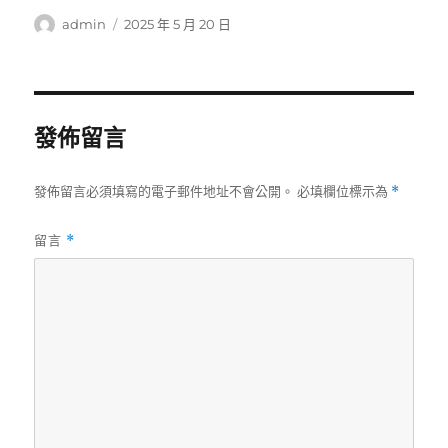
作
發
admin
2025 年 5 月 20 日
者
佈
日
期:
發佈留言
發佈留言必須填寫的電子郵件地址不會公開。
必填欄位標示為
*
留言
*