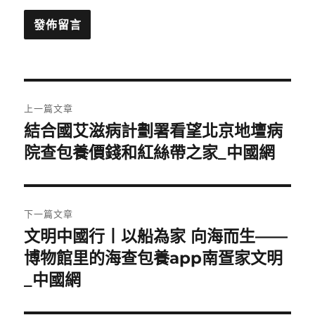
文
上一篇文章
章
​結合國艾滋病計劃署看望北京地壇病
上
一
院查包養價錢和紅絲帶之家_中國網
導
篇
覽
文
章:
下一篇文章
文明中國行丨以船為家 向海而生——
下
一
博物館里的海查包養app南疍家文明
篇
_中國網
文
章: