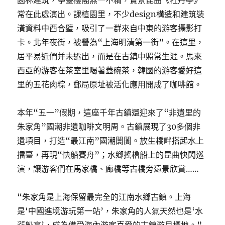
園林建筑，亭臺樓閣無一不精，實景昆曲《牡丹亭》
常在此處演出。課植園里，不少design構造和建筑裝
潢資料中西合璧，吸引了一群來自中東的游客攝影打
卡。北年夜街，被譽為“上海明清第一街”。在這里，
居平易近們并未遷出，而是在古鎮中照常生涯。馬來
西亞的游客在茶室里喝著蓋碗茶，韓國的游客愛好這
里的五花肉粽，郵局原址被活化應用開成了咖啡館。
本年“五一”假期，這座千年古鎮還迎來了“非遺里的
朱家角”國潮非遺咖啡文明周。古鎮展現了30多個非
遺項目，打造“最江南”國潮闤闠。放生橋畔搭起水上
擂臺，再現“快船賽舟”；水鄉搖櫓船上的昆曲快閃巡
演，讓游客們在馬家橋、廊橋等古橋旁遠景欣賞……
“朱家角是上海保留最完全的江南水鄉古鎮。上海
是‘中國進境游玩第一站’，朱家角的人氣天然也是‘水