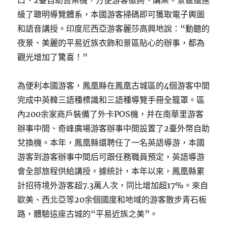
口、2臺自助售票機，方便游客徵詢、購票。景區還進
級了聰明導覽體系，本國游客掃碼即可獲取電子輿圖
和語音講授。印度尼西亞游客麗莎高興地說：“動聽的
夜景、美麗的平易近族衣飾和景區貼心的辦事，都為
觀光增加了驚喜！”
為便利本國游客，鳳凰縣在鳳凰古城區的4個游客中間
完成中英韓三語種標識和三語種導覽手冊全籠罩。區
內200余家商戶裝備了外卡POS機，并在南華里游客
辦事中間、奇峰廣場游客辦事中間設置了2臺外幣自助
兌換機。本年，鳳凰縣還聘任了一名英語導游，本國
游客到游客辦事中間后可跟任務職員預定，英語導游
會全部旅程供給講授。據統計，本年以來，鳳凰縣累
計招待境外游客超7.3萬人次，同比增加超17%。來自
歐美、西北亞等20余個國度和地域的游客散步青石板
路，體驗這座古城的“平易近族之美”。