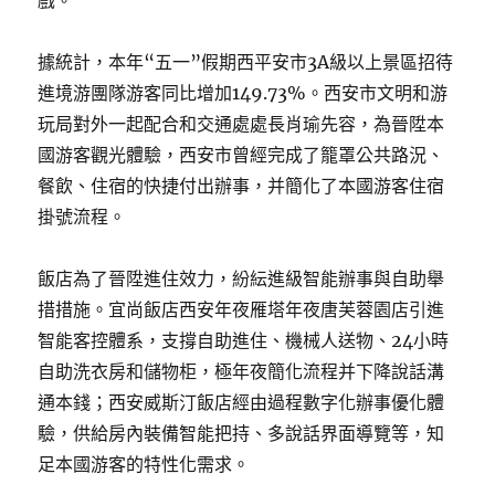
戲。”
據統計，本年“五一”假期西平安市3A級以上景區招待
進境游團隊游客同比增加149.73%。西安市文明和游
玩局對外一起配合和交通處處長肖瑜先容，為晉陞本
國游客觀光體驗，西安市曾經完成了籠罩公共路況、
餐飲、住宿的快捷付出辦事，并簡化了本國游客住宿
掛號流程。
飯店為了晉陞進住效力，紛紜進級智能辦事與自助舉
措措施。宜尚飯店西安年夜雁塔年夜唐芙蓉園店引進
智能客控體系，支撐自助進住、機械人送物、24小時
自助洗衣房和儲物柜，極年夜簡化流程并下降說話溝
通本錢；西安威斯汀飯店經由過程數字化辦事優化體
驗，供給房內裝備智能把持、多說話界面導覽等，知
足本國游客的特性化需求。