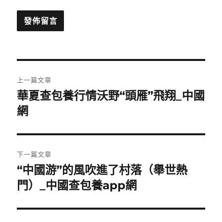
文
上一篇文章
章
華夏查包養行情沃野“頭雁”飛翔_中國
上
一
網
導
篇
覽
文
章:
下一篇文章
“中國游”的風吹進了村落（舉世熱
下
一
門）_中國查包養app網
篇
文