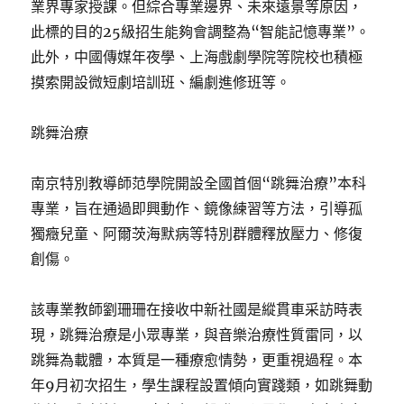
業界專家授課。但綜合專業邊界、未來遠景等原因，
此標的目的25級招生能夠會調整為“智能記憶專業”。
此外，中國傳媒年夜學、上海戲劇學院等院校也積極
摸索開設微短劇培訓班、編劇進修班等。
跳舞治療
南京特別教導師范學院開設全國首個“跳舞治療”本科
專業，旨在通過即興動作、鏡像練習等方法，引導孤
獨癥兒童、阿爾茨海默病等特別群體釋放壓力、修復
創傷。
該專業教師劉珊珊在接收中新社國是縱貫車采訪時表
現，跳舞治療是小眾專業，與音樂治療性質雷同，以
跳舞為載體，本質是一種療愈情勢，更重視過程。本
年9月初次招生，學生課程設置傾向實踐類，如跳舞動