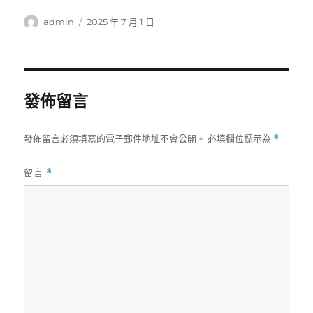
作
發
admin
2025 年 7 月 1 日
者
佈
日
期:
發佈留言
發佈留言必須填寫的電子郵件地址不會公開。
必填欄位標示為
*
留言
*