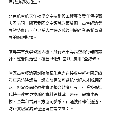
年啟動初次招生。
北京航空航天年夜學高空技術與工程專業責任傳授蒙
志君表現，隨著我國高空領域政策放開，高空經濟發
展態勢傑出，但專業人才缺乏成為制約產業高質量發
展的關鍵瓶頸。
該專業重要學習無人機、飛行汽車等高空飛行器的設
計、運營與治理，覆蓋“制造-空域-應用”全鏈條。
灣區高空經濟研討院院長朱克力在接收中新社國是縱
貫車采訪時認為，設立該專業可系統化解人才斷層問
題，但當後面臨教學資源整合難度年夜、行業技術迭
代快于教材更換新的資料等挑戰。未來，需構建高
校、企業和當局三方協同體系，買通技術轉化通道，
防止實驗室結果僅逗留在論文層面。