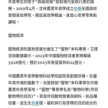
年夜學生同等于“高級保姆”是對現代家政行業的誤
解。2019年4月，吉林農業年夜學成立
包養
全國高校
首個家政學院，開設家政學概論、家庭心思學等焦點
課程。
寵物經濟
寵物經濟的蓬勃發展也催生了“寵物”本科專業。艾媒
咨詢數據顯示，2023年中國寵物經濟產業規模達
5928億元，預計2025年無望達到8114億元。
中國農業年夜學動物科技學院副院長劉國世稱，在龐
年夜市場的撬動下，全國首個“寵物”本科專業在中國
農業年夜學落地。“寵物”專業學名為“動物科學(伴侶
動物標的目的)”，其是伴侶動物營養與飼料、新品種
培養、滋生生
包養
理、福利與行為等標的目的結合的