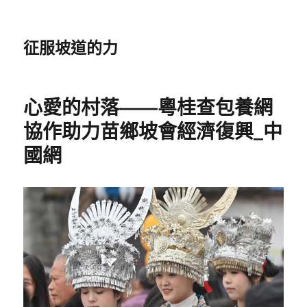
征服坡道的力
心愛的村落——粵桂查包養網
協作助力苗鄉坡會經濟復興_中
國網