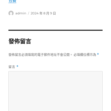
包養
作
發
admin
2024 年 8 月 9 日
者
佈
日
期:
發佈留言
發佈留言必須填寫的電子郵件地址不會公開。
必填欄位標示為
*
留言
*