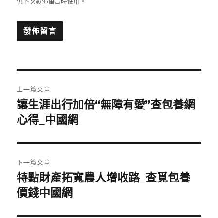
供下次發佈留言時使用。
文
上一篇文章
章
讓生涯出行加倍“無障有愛”查包養網
上
一
心得_中國網
導
篇
覽
文
章:
下一篇文章
特點財產拓寬農人增收路_查覓包養
下
一
價錢中國網
篇
文