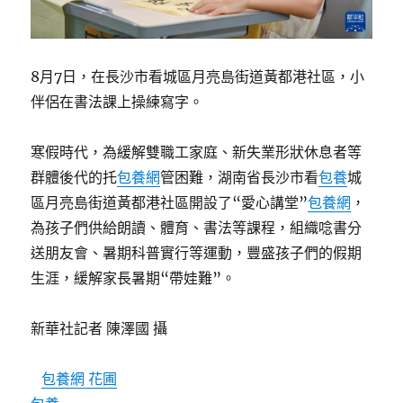
8月7日，在長沙市看城區月亮島街道黃都港社區，小
伴侶在書法課上操練寫字。
寒假時代，為緩解雙職工家庭、新失業形狀休息者等
群體後代的托
包養網
管困難，湖南省長沙市看
包養
城
區月亮島街道黃都港社區開設了“愛心講堂”
包養網
，
為孩子們供給朗讀、體育、書法等課程，組織唸書分
送朋友會、暑期科普實行等運動，豐盛孩子們的假期
生涯，緩解家長暑期“帶娃難”。
新華社記者 陳澤國 攝
包養網 花圃