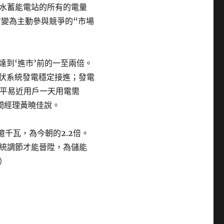
水蓄能電站的所有的電量
”變為主動參與競爭的“市場
達到‘進市’前的一至兩倍。
光伏系統發電穩定接進；發電
居平易近用戶一天用電需
間經理黃曉佳說。
億千瓦，為今朝的2.2倍。
統調節才能晉陞，為儲能
）