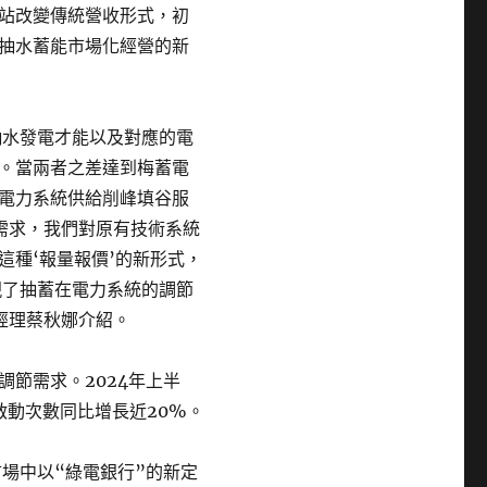
站改變傳統營收形式，初
抽水蓄能市場化經營的新
抽水發電才能以及對應的電
。當兩者之差達到梅蓄電
電力系統供給削峰填谷服
需求，我們對原有技術系統
這種‘報量報價’的新形式，
現了抽蓄在電力系統的調節
經理蔡秋娜介紹。
節需求。2024年上半
啟動次數同比增長近20%。
場中以“綠電銀行”的新定