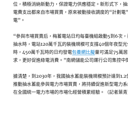
位，積極消納新動力，保證電力供應穩定。新形式下，抽
電費支出都來自市場買賣，原來被動接收調度的“計劃電
電”。
“參與市場買賣后，梅蓄電站日均每臺機組啟動5到6次，
抽水時，電站120萬千瓦的裝機規模可支撐40個年夜型
時，450萬千瓦時的日均發電
包養網比擬
量可滿足75萬
求，更好促進綠電消費。”南網儲能公司運行公司集控中
據清楚，到2030年，我國抽水蓄能裝機規模預計達到1.2
推動抽水蓄能參與電力市場買賣，將持續促進新型電力系
在全國統一電力市場的市場化經營積累經驗。（記者葉青