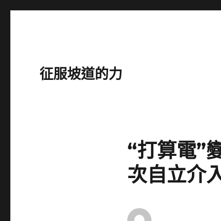
征服坡道的力
“打算電”
次自立介