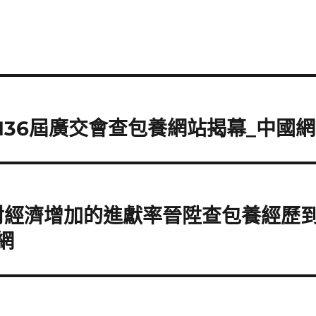
136屆廣交會查包養網站揭幕_中國網
經濟增加的進獻率晉陞查包養經歷到1
網