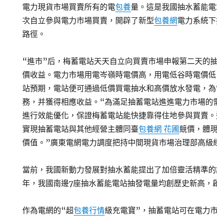
電力現貨市場買賣所有的電
包養
量。這是我國抽水蓄能電
次自立參與電力市場買賣，開辟了新型
包養網
電力系統下
路徑。
“進市”后，梅蓄電站天天自立向買賣市場申報第二天的
價收益。電力市場用電岑嶺時電價高，用電低谷時電價低
站預期，電站便可通過低價買電抽水和高價放水發電，為
務，并獲得相應收益。“為滿足抽蓄電站進進電力市場的
進行效能優化，保證梅蓄電站能快捷靠得住地參與買賣。
實現抽蓄電站與其他經營主體同臺
包養網 花圃
競價，體
價值。”廣東電網電力調度把持中間現貨市場治理部高級
當前，我國新動力發展對抽水蓄能提出了加倍靈活精準的調
年，我國南邊7座抽水蓄能電站抽發電量均創歷史新高，
作為電網的“超
包養行情
級充電寶”，抽蓄電站可在電力市