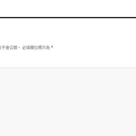
址不會公開。
必填欄位標示為
*