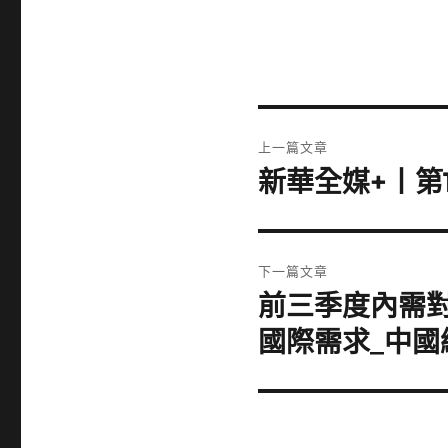
文
上一篇文章
章
新華全媒+丨第
上
一
導
篇
覽
文
下一篇文章
章:
前三季度內需對
下
一
國際需求_中國
篇
文
章: