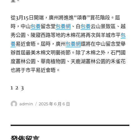
堂。
從3月15日開端，廣州將進進“頌春”賞花階段。屆
時，中山
包養
留念堂
包養網
、白
包養
云山景致區、越
秀公園、陵寢西路等地的木棉花將再次與羊城市平
包
養
易近會晤。屆時，廣州
包養網
還將在中山留念堂舉
辦首屆最美木棉文明藝術節。除了木棉之外，石門國
度叢林公園、華南植物園、天鹿湖叢林公園的禾雀花
也將于市平易近會晤。
1 2 3
作
發
admin
2025 年 6 月 6 日
者
佈
日
期:
發佈留言