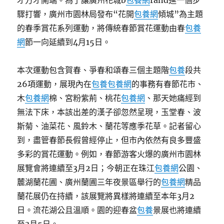
才方才開端。為了讓廣州花城b
包養網
rand進一個步
驟打響，廣州市園林局發布“花開
包養網
傾城”為主題
的春季賞花系列運動，將傳統春節賞花運動由春
包養
網
節一向延續到4月15日。
本次運動包含賀春、爭春和頌春三個主題階
包養
段共
26項運動，展現內在
包養
包養網
的事務有春節花市、
木
包養網
棉、宮粉紫荊、桃花
包養網
、那天她痛經到
無法下床，本該出差的漢子卻忽然呈現，玉堂春、波
斯菊、油菜花、風鈴木、蘭花等應季花草。記者留心
到，盡管春節長假曾經停止，但市內依然有良多豐盛
多彩的賞花運動。例如，春節游客火爆的廣州市園林
展覽會將連續至3月2日；今朝正在珠江
包養網
公園、
麓湖蘭花圃、廣州蘭圃三年夜景區舉行的
包養網
精品
蘭花展仍在持續，該展覽將異樣將連續至本年3月2
日。流花湖公且溫順。園的迎春盆
包養
景展也將連續