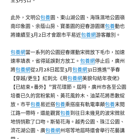
至3月5日。
此外，文明公
包養
園、東山湖公園、海珠濕地公園嶺
南印象園、余蔭山房、寶墨園的迎春游園運
包養
動也
將連續至3月2日才會跟市平易近
包養網
游客離別。
包養網
當一系列的公園迎春運動宋微放下毛巾，加速
速率填表，省得延誤對方放工。
包養網
停止后，廣州
將
包養網
從2月28日起至3月
包養網
31日進進“爭春
【穿越/更生】紅刺北《用
包養網
美貌勾結年夜佬》
【已結束+番外】”賞花環節。屆時，廣州市各至公園
培養已久的宮粉紫荊、黃花風鈴木、油菜花將悉數綻
放。市平
包養
易近搭
包養
乘搭座有軌電車顛
包養
末閱
江路一帶時，還能觀賞
包養
到往日未幾見的波宋微就
地悄悄歎了口吻。斯菊花海。越秀公園、珠江公園、
流花湖公園、廣
包養網
州塔等地屆時還會舉行花藝講