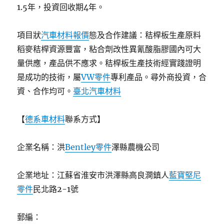
1.5年，投資回收期4年。
項目狀
汽車材料報價
態及合作建議：秸桿板生產原料
稻麥秸桿資源豐富，粘合劑改性異氰酸脂膠國內可大
量供應，產品供不應求。秸桿板生產技術經實踐證明
是成功的技術，屬
VW零件
專利產品。尋外商投資，合
資、合作均可。
臺北汽車材料
【
德系車材料
聯系方式】
企業名稱：洪
Bentley零件
澤縣農機公司
企業地址：江蘇省淮安市洪澤縣高良澗鎮人
藍寶堅尼
零件
民北路2-1號
郵編：