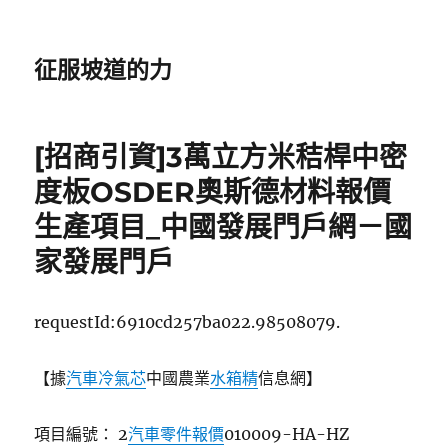
征服坡道的力
[招商引資]3萬立方米秸桿中密
度板OSDER奧斯德材料報價
生產項目_中國發展門戶網－國
家發展門戶
requestId:6910cd257ba022.98508079.
【據
汽車冷氣芯
中國農業
水箱精
信息網】
項目編號： 2
汽車零件報價
010009-HA-HZ