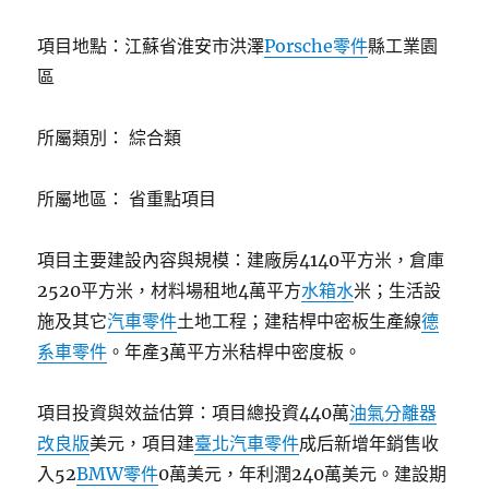
項目地點：江蘇省淮安市洪澤
Porsche零件
縣工業園
區
所屬類別： 綜合類
所屬地區： 省重點項目
項目主要建設內容與規模：建廠房4140平方米，倉庫
2520平方米，材料場租地4萬平方
水箱水
米；生活設
施及其它
汽車零件
土地工程；建秸桿中密板生產線
德
系車零件
。年產3萬平方米秸桿中密度板。
項目投資與效益估算：項目總投資440萬
油氣分離器
改良版
美元，項目建
臺北汽車零件
成后新增年銷售收
入52
BMW零件
0萬美元，年利潤240萬美元。建設期