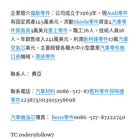
企業簡介
福斯零件
：公司成立于1963年，現
Audi零件
有固定資產145萬美元，流動
Skoda零件
資金4
汽車零
件貿易商
3萬美元
賓士零件
。職工76人，技術人員16
人。年銷售收入241萬美元，利潤
斯柯達零件
17萬
汽車
空氣芯
美元，主要經營各種大中小型農業
汽車零件進
口商
機械。
奧迪零件
聯系人： 費亞
聯系電話：
汽車材料
0086-517-87
賓利零件
保時捷
零件
223873/013915158698
汽車機油芯
傳真：
Benz零件
0086-517-87222740
TC:osder9follow7