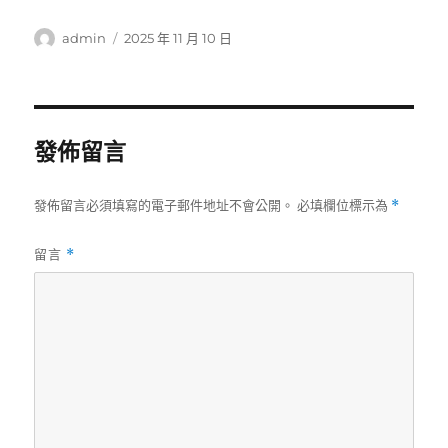
作
發
admin
2025 年 11 月 10 日
者
佈
日
期:
發佈留言
發佈留言必須填寫的電子郵件地址不會公開。
必填欄位標示為
*
留言
*