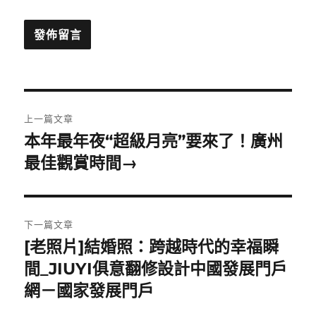
文
上一篇文章
章
本年最年夜“超級月亮”要來了！廣州
上
一
最佳觀賞時間→
導
篇
覽
文
章:
下一篇文章
[老照片]結婚照：跨越時代的幸福瞬
下
一
間_JIUYI俱意翻修設計中國發展門戶
篇
網－國家發展門戶
文