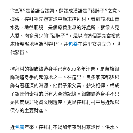
“控拜”是苗語音譯詞，翻譯成漢語是“豬脖子”之意。
據傳，控拜祖先搬家途中顛末控拜村，看到該地山青
水秀，地盤肥饒，是個療養生息的好處所，就像人見
人愛、肉多骨少的“豬脖子”，是以將這個漂亮富裕的
處所親昵地稱為“控拜”，并
包養
在這里安身立命，世
代繁衍。
控拜村的銀飾鑄造身手已有600多年汗青，是苗族銀
飾鑄造身手的起源地之一。在這里，良多家庭都與銀
飾有著極深的淵源，他們子承父業，薪火相傳，構成
了銀匠們奇特的所有人全體記憶。銀飾鑄造身手不只
是國度級非物資文明遺產，更是控拜村村平易近賴以
保存的主要財產。
近
包養
年來，控拜村不竭加年夜對村寨途徑、供水、