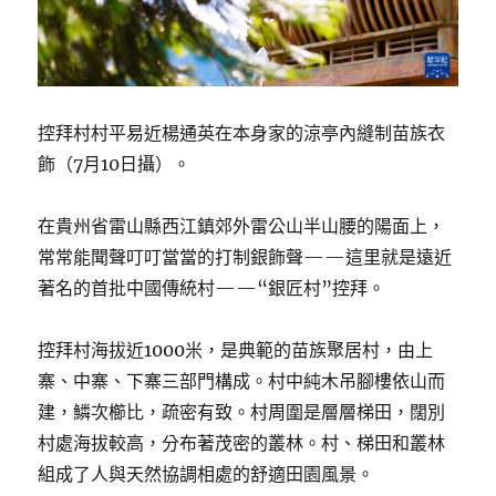
控拜村村平易近楊通英在本身家的涼亭內縫制苗族衣
飾（7月10日攝）。
在貴州省雷山縣西江鎮郊外雷公山半山腰的陽面上，
常常能聞聲叮叮當當的打制銀飾聲——這里就是遠近
著名的首批中國傳統村——“銀匠村”控拜。
控拜村海拔近1000米，是典範的苗族聚居村，由上
寨、中寨、下寨三部門構成。村中純木吊腳樓依山而
建，鱗次櫛比，疏密有致。村周圍是層層梯田，闊別
村處海拔較高，分布著茂密的叢林。村、梯田和叢林
組成了人與天然協調相處的舒適田園風景。