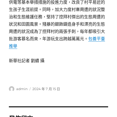
供電等基本舉措措施的投進力度，改良了村平易近的
生孩子生涯前提。同時，加大力度村寨周遭的狀況整
治和生態維護任務，堅持了控拜村傑出的生態周遭的
狀況和田園風景。殘暴的銀飾鑄造身手和漂亮的生態
周遭的狀況成為了控拜村的兩張手刺，每年都吸引大
批游客慕名而來，年游玩支出跨越萬萬元。
包養平臺
推舉
新華社記者 劉續 攝
作
發
admin
2024 年 7 月 15 日
者
佈
日
期: