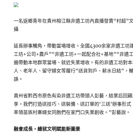
一名返鄉青年在貴州榕江縣非遺工坊內直播發賣“村超”文
攝
延長辦事觸角，帶動當場增收。全國4300余家非遺工坊
工坊+公司+農戶”“非遺工坊+一起配合社+基地”“非遺
遍帶動本地群眾當場、就近失業增收。有的非遺工坊對本
人、老年人、留守婦女等履行“送貨到戶、薪水日結”，
誤。
貴州省黔西市原色有染非遺工坊帶頭人彭藝，結業后回籍
享。我們打造送技巧、送裝備、送訂單的‘三送’辦事形式
率領苗族村寨婦女同胞們在家門口失業創收。”彭藝說。
融會成長，繪就文明賦能新圖景