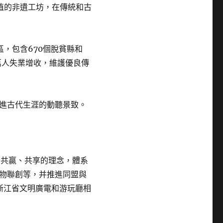
植的非遺工坊，在傳統和古
區，包含670個脫貧縣和
余萬人失業增收，維護優良傳
進古代生涯的動聽景致。
、共贏、共享的理念，體系
物聯創等，并推進同盟與
”浙江省文明廣電和游玩廳相