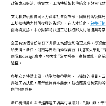
政策東風盤活非遺資本，工坊扶植架起傳統文明與古代財
文明和游玩部會同人力資本社會保證部、國度村落復興局
工坊扶植助力村落復興的告訴》，在人才培育、
包養行情
面賜與支撐。中心財辦將非遺工坊扶植歸入村落復興考察
全國有18個省份制訂了非遺工坊認定和治理文件，從資
給支撐。浙江、河南等省經由過程實行“非遺薪火舉動”“
團隊和design資本，摸索出“當局搭臺、高校賦能、企
途徑。
各地安身特點上風，精準培養帶動強、市場好的項目。云
非遺工坊扶植，集聚優質資本要素，隨機應變成長紫陶等
向“抱團成長”。
浙江杭州蕭山區推進非遺工坊與村落結對，“蕭山蘿卜干”