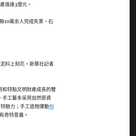
干產值達3億元。
縣10萬余人完成失業，石
瓷泥料上刻花。新華社記者
用和特點文明財產成長的雙
，手工藝多采用自然原資
奇特魅力；手工造物運動
包
有奇特意義。