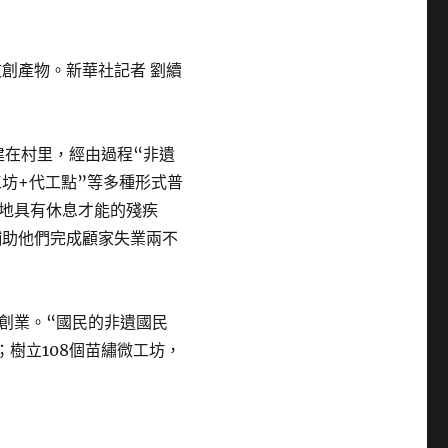
創產物。新華社記者 劉續
建在村里，經由過程“非遺
工坊+代工點”等多種形式普
地具有休息才能的殘疾
輔助他們完成顧家失業兩不
創業。“國民的非遺國民
；樹立108個苗繡微工坊，