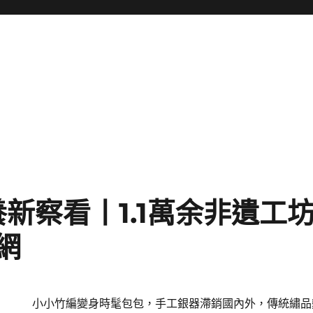
新察看丨1.1萬余非遺工
網
小小竹編變身時髦包包，手工銀器滯銷國內外，傳統繡品