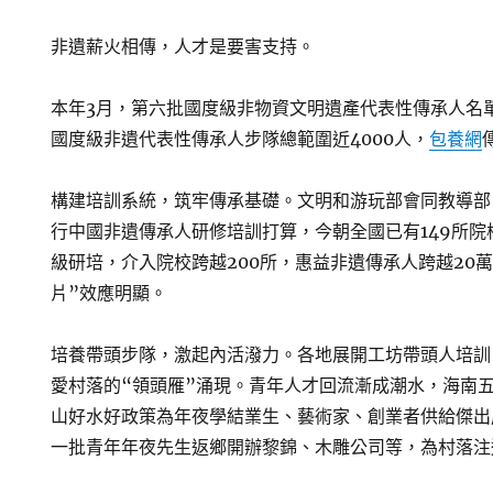
非遺薪火相傳，人才是要害支持。
本年3月，第六批國度級非物資文明遺產代表性傳承人名單
國度級非遺代表性傳承人步隊總範圍近4000人，
包養網
構建培訓系統，筑牢傳承基礎。文明和游玩部會同教導部
行中國非遺傳承人研修培訓打算，今朝全國已有149所
級研培，介入院校跨越200所，惠益非遺傳承人跨越20
片”效應明顯。
培養帶頭步隊，激起內活潑力。各地展開工坊帶頭人培訓
愛村落的“領頭雁”涌現。青年人才回流漸成潮水，海南
山好水好政策為年夜學結業生、藝術家、創業者供給傑出
一批青年年夜先生返鄉開辦黎錦、木雕公司等，為村落注