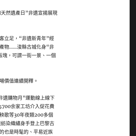
和天然遺產日”非遺宣揚展現
客立足，“非遺新青年”經
產物……浚縣古城化身“非
板塊，可謂一街一景、一個
場價值連續開釋。
時非遺購物月”運動線上線下
5700余家工坊介入促花費
歌等30年夜類200多個
統紡染織繡身手登上巴黎古
的也是時髦的、平易近族