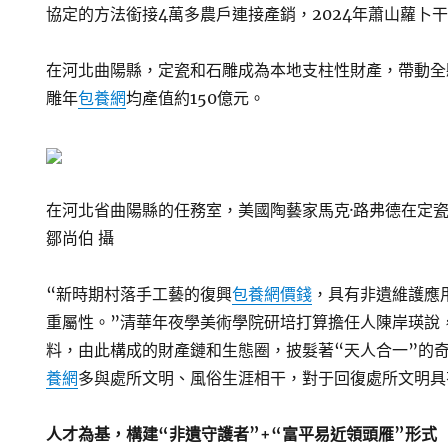
協定的方法銜接4萬多農戶連接產銷，2024年蕭山蘿卜
在河北曲陽縣，定瓷和石雕成為本地支柱性財產，帶動全
雕年
包養網
均產值約150億元。
在河北省曲陽縣的任務室，美國陶藝家馬克·路弗德在定
鄒尚伯 攝
“新時期村落手工藝的復興
包養網價錢
，具有非遺維護應
重屬性。”清華年夜學美術學院研培打算擔任人陳岸瑛說
料，由此構成的財產鏈和生態圈，披髮著“天人合一”的
養網
多與處所文明、風俗生涯相干，對于回復處所文明具
人才為基，構建“非遺守護者”+“富平易近領頭雁”形式