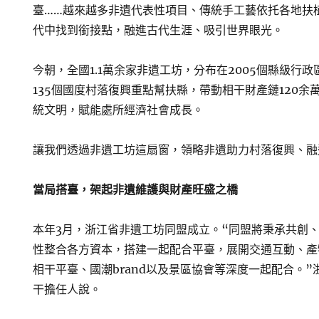
臺……越來越多非遺代表性項目、傳統手工藝依托各地扶
代中找到銜接點，融進古代生涯、吸引世界眼光。
今朝，全國1.1萬余家非遺工坊，分布在2005個縣級行政
135個國度村落復興重點幫扶縣，帶動相干財產鏈120
統文明，賦能處所經濟社會成長。
讓我們透過非遺工坊這扇窗，領略非遺助力村落復興、融
當局搭臺，架起非遺維護與財產旺盛之橋
本年3月，浙江省非遺工坊同盟成立。“同盟將秉承共創
性整合各方資本，搭建一起配合平臺，展開交通互動、產
相干平臺、國潮brand以及景區協會等深度一起配合。
干擔任人說。