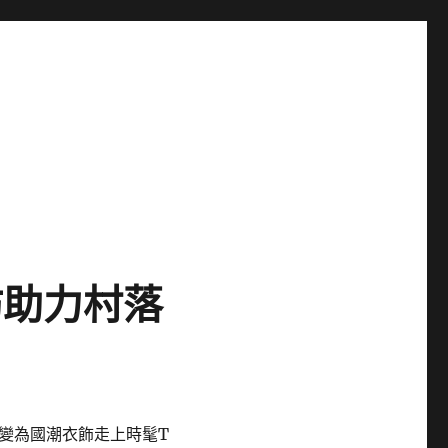
坊助力村落
變為國潮衣飾走上時髦T