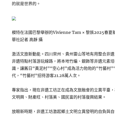
的就是世界的。
模特在法國巴黎舉辦的Vivienne Tam × 黎族202
華社記者 高靜 攝
激活文旅新動能。四川崇州、貴州雷山等地有用整合非遺
非遺特點村落游玩線路，將本地竹編、銀飾等非遺元素培
識，讓舊日“黃泥村”“空心村”成為活力勃勃的“竹藝村”“
代，“竹藝村”招待游客21.28萬人次。
專家指出，現在非遺工坊正在成為文旅融會的立異平臺，
文明興、財產旺、村落美、國民富的村落復興結果。
放眼新時期，非遺工坊激起鄉土文明立異發明的自負與自