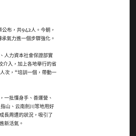
公布，共942人。今朝，
傳承氣力進一個步驟強化。
、人力資本社會保證部實
院校介入，加上各地舉行的省
萬人次，“培訓一個，帶動一
，一批懂身手、善運營、
五指山、云南劍川等地用好
成長周遭的狀況，吸引了
進新活氣。