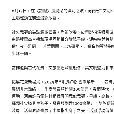
6月13日，在《詩經》流淌過的淇河之濱，河南省“文明
主場運動在鶴壁浚縣啟幕。
社火舞獅的鼓點震徹云霄，陶笛吹奏、皮電影扮演吸引游
由過程電商直播和現場互動推介黎陽子饃、泥咕咕等特點
遺年夜不雅園”，芳華闤闠、工坊研學、非遺造物等特點
步驟一韻。
當非遺與古代花費、文旅體驗深度融會，其文明魅力和市
拓展花費新場景。2025年“非遺好物 國潮煥新——四
展銷非常熱絡，一季度發賣額跨越200億元。春節時代，
運動，河南許昌霍莊村組織展開舞龍舞獅、旱船、高蹺、秧
種類社火道具生孩子，發賣額到達1000余萬元。黎族傳
裝周，活著界舞臺展示中國指尖身手之美，活潑浮現傳統