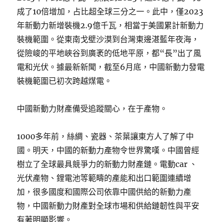
成了10倍增加，占比超全球三分之一。此中，僅2023
年新動力新增裝機2.9億千瓦，相當于美國累計新動力
裝機範圍。從東南戈壁沙漠到台灣東邊湛藍年夜海，
從險峻的平地峽谷到廣袤的低地平原，都“長”出了風
電和光伏。據最新新聞，截至6月底，中國新動力發電
裝機範圍已初次跨越煤電。
中國新動力財產備受追蹤關心，在于產物。
1000多年前，絲綢、瓷器、茶葉讓東方人了解了中
國。明天，中國的新動力產物令世界驚嘆。中國曾經
樹立了全球最具競爭力的新動力財產鏈。電動car 、
光伏產物、鋰電池等範疇的產能和出口範圍連續增
加，很多國度和國際公司依靠中國供給的新動力產
物，中國新動力財產對全球市場和供給鏈韌性與平安
有著明顯影響。