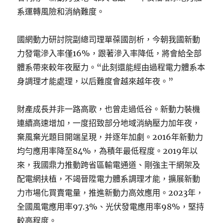
系運轉風險和消納難度。
國網動力研討院副總司理單葆國剖析，今朝我國新動
力發電滲入率僅16%，跟著滲入率降低，將會給全部
體系帶來較年夜壓力。“此刻還能經由過程電力體系本
身調理才能處理，以后難度會越來越年夜。”
財產成長并非一路高歌，也曾走過低谷。新動力裝機
連續高速增加，一度招致部分地域消納壓力加年夜，
棄風棄光題目開端呈現，并逐年加劇。2016年新動力
均勻應用率降至84%，為積年最低程度。2019年以
來，我國鼎力推動跨省區輸電通道、剛強主干網架及
配電網扶植，不竭晉陞電力體系調理才能，擴展新動
力市場化買賣電量，推進新動力高效應用。2023年，
全國風電應用率97.3%、光伏發電應用率98%，堅持
較高程度。