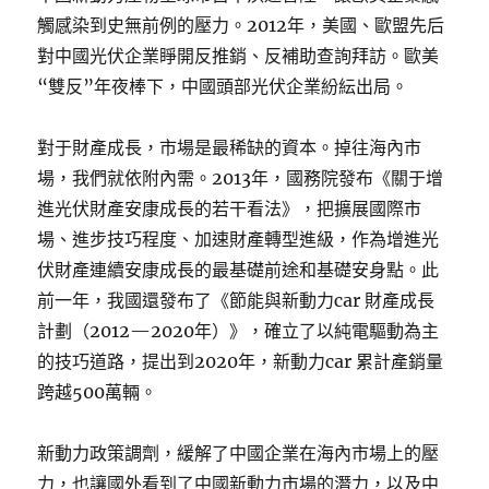
觸感染到史無前例的壓力。2012年，美國、歐盟先后
對中國光伏企業睜開反推銷、反補助查詢拜訪。歐美
“雙反”年夜棒下，中國頭部光伏企業紛紜出局。
對于財產成長，市場是最稀缺的資本。掉往海內市
場，我們就依附內需。2013年，國務院發布《關于增
進光伏財產安康成長的若干看法》，把擴展國際市
場、進步技巧程度、加速財產轉型進級，作為增進光
伏財產連續安康成長的最基礎前途和基礎安身點。此
前一年，我國還發布了《節能與新動力car 財產成長
計劃（2012—2020年）》，確立了以純電驅動為主
的技巧道路，提出到2020年，新動力car 累計產銷量
跨越500萬輛。
新動力政策調劑，緩解了中國企業在海內市場上的壓
力，也讓國外看到了中國新動力市場的潛力，以及中