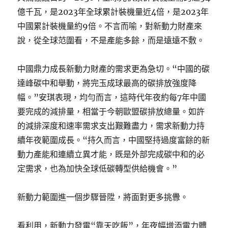
億千瓦，是2023年全球累計裝機量近4倍，是2023年
中國累計裝機量約9倍。不言而喻，對新動力財產來
說，從全球范圍看，不是產能多餘，而是遠遠不敷。
中國鼎力成長新動力財產的需求更為急切。“中國的碳
達峰碳中和舉動，將完玉成球最高的碳排放強度降
幅。”安琪表現，均勻而言，這時代年夜約每7年中國
要完成的減排量，相當于今朝歐盟碳排放總量。如許
的減排深度和速率需求支出艱難盡力，需求新動力持
續年夜範圍成長。“持久而言，中國堅持過度富餘的新
動力產能和連續立異才能，既是外部完成碳中和的必
定需求，也為加快全球低碳轉型供給機會。”
新動力範圍進一個步驟晉陞，將面對更多挑釁。
看利用，新動力發電“靠天吃飯”，年夜幅增添電力體