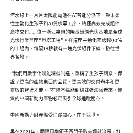
流水線上一片片太陽能電池在AI智能分派下，顛末柔
性主動化生孩子和AI質檢等工序，終極高效完成組件
產物交付……位于浙江嘉興的隆基綠能光伏基地是全球
光伏行業首座“燈塔工場”。在這座主動化率跨越90%
的工場內，每隔18秒就有一塊光伏組件下線，發往世
界各地。
“我們用數字化賦能精益制造，重構了生孩子關系，保
證了更高的產物東西的品質、更高效的交付辦事和更
靈敏的智造才能。”在隆基綠能副總裁張海濛看來，優
質的中國新動力產物必定吸引全球追蹤關心。
中國新動力財產備受追蹤關心，在于競爭。
早在2021年，國際風機鉅子西門子歌美颯就流露，打