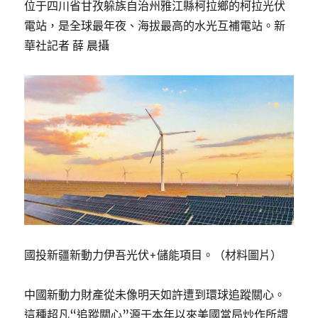
位于四川省甘孜躲族自治州雅江縣柯拉鄉的柯拉光伏
電站，是全球最年夜、海拔最高的水光互補電站。新
華社記者 薛 晨攝
國投新疆新動力伊吾光伏+儲能項目。（材料圖片）
中國新動力財產從未像明天如許遭到環球追蹤關心。
這種超凡“追蹤關心”源于本年以來美國當局炒作所謂