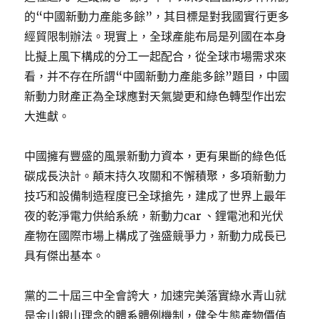
的“中國新動力產能多餘”，其目標是對我國實行更多
經貿限制辦法。現實上，全球產能布局是列國在本身
比擬上風下構成的分工一起配合，從全球市場需求來
看，并不存在所謂“中國新動力產能多餘”題目，中國
新動力財產正為全球應對天氣變更和綠色轉型作出宏
大進獻。
中國擁有豐盛的風景新動力資本，更有果斷的綠色低
碳成長決計。顛末持久攻關和不懈積聚，多項新動力
技巧和設備制造程度已全球搶先，建成了世界上最年
夜的乾淨電力供給系統，新動力car 、鋰電池和光伏
產物在國際市場上構成了強盛競爭力，新動力成長已
具有傑出基本。
黨的二十屆三中全會誇大，加速完美落實綠水青山就
是金山銀山理念的體系體例機制，健全生態產物價值