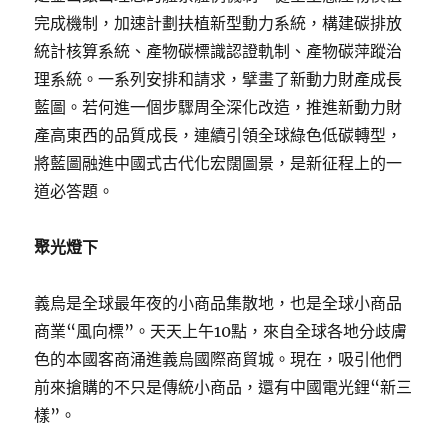
完成機制，加速計劃扶植新型動力系統，構建碳排放
統計核算系統、產物碳標識認證軌制、產物碳萍蹤治
理系統。一系列安排和請求，擘畫了新動力財產成長
藍圖。若何進一個步驟周全深化改造，推進新動力財
產高東西的品質成長，連續引領全球綠色低碳轉型，
將藍圖融進中國式古代化宏闊圖景，是新征程上的一
道必答題。
聚光燈下
義烏是全球最年夜的小商品集散地，也是全球小商品
商業“風向標”。天天上午10點，來自全球各地分歧膚
色的本國客商涌進義烏國際商貿城。現在，吸引他們
前來搶購的不只是傳統小商品，還有中國電光鋰“新三
樣”。