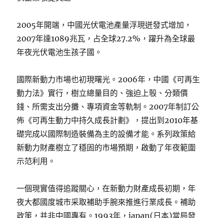
2005年開端，中國光伏電池產量浮現迸發式增加，
2007年達1089兆瓦，占全球27.2%，躍升為全球最
年夜光伏電池生孩子國。
國際新動力市場也初現曙光。2006年，中國《可再生
動力法》實行，樹立總量目的、強迫上彀、分類價
錢、所需支出分攤、專項資金等軌制。2007年制訂公
佈《可再生動力中持久成長計劃》，提出到2010年基
礎完成以國際制造裝備為主的設備才能。系列政策給
新動力財產樹立了穩固的市場預期，啟動了年夜範圍
示范利用。
一個現實值得追蹤關心，在新動力財產成長初期，年
夜大都國度城市采取補助手腕來推進行業成長。補助
政策，并非中國專有。1993年，japan(日本)當局發