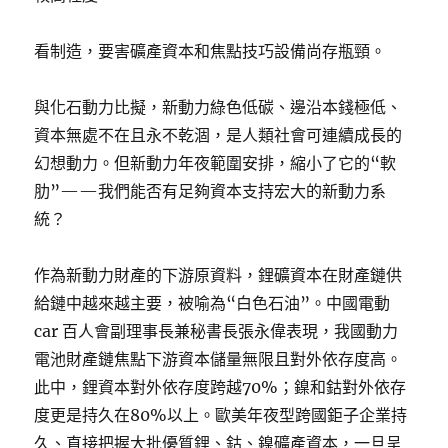
看制造，要害礦產資本和焦點技巧設備尚存瓶頸。
與化石動力比擬，新動力綠色低碳、邊沿本錢極低、
資本無處不在且永不乾涸，是人類社會可連續成長的
幻想動力。但新動力年夜範圍安排，縮小了它的“軟
肋”——我們能否有足夠資本支持宏大的新動力系
統？
作為新動力財產的下游原資料，鋰礦資本在財產鏈供
給鏈中越來越主要，被喻為“白色石油”。中國電動
car 百人會副理事長兼秘書長張永偉表現，我國動力
電池財產鏈焦點下游資本儲量無限且對外依存度高。
此中，鋰資本對外依存度跨越70%；鎳和鈷對外依存
度更是持久在80%以上。歐美年夜型跨國鉅子企業持
久、直接把握大批優質鋰、鈷、鎳礦產資本，一旦呈