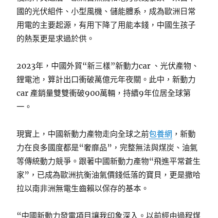
國的光伏組件、小型風機、儲能體系，成為歐洲日常
用電的主要起源，有用下降了用能本錢，中國生孩子
的熱泵更是求過於供。
2023年，中國外貿“新三樣”新動力car 、光伏產物、
鋰電池，算計出口衝破萬億元年夜關。此中，新動力
car 產銷量雙雙衝破900萬輛，持續9年位居全球第
一。
現實上，中國新動力產物走向全球之前
包養網
，新動
力在良多國度都是“奢靡品”，完整無法與煤炭、油氣
等傳統動力競爭。跟著中國新動力產物“飛進平常蒼生
家”，已成為歐洲抗衡油氣價錢低落的寶貝，更是撒哈
拉以南非洲無電生齒賴以保存的基本。
“中國新動力發電項目讓我印象深入。以前經由過程煤