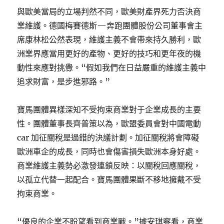
與歐美當局的立場判然不同，歐美財產界死力否決商
業維護。德國梅賽德斯—奔跑團體股份公司董事會主
席康林松公然表現，維護主義不會帶來持久勝利，歐
洲業界應當用更好的產物、更好的技巧和更年夜的機
動性來應對挑釁。“假如我們在日益嚴重的維護主義中
追求財富，是步進邪路。”
寶馬團體異樣深知不受拘束商業對于企業成長的主要
性。團體董事長齊普策以為，歐盟委員會對中國電動
car 加征關稅是過錯的決議計劃。加征關稅將會障礙
歐洲車企的成長，同時也會傷害損失歐洲本身好處。
商業維護主義勢必激發連鎖反映：以關稅回應關稅，
以孤立代替一起配合。寶馬團體果斷不移地擁戴不受
拘束商業。
“優良的企業不盼望看到商業戰。”據安琪察看，商業