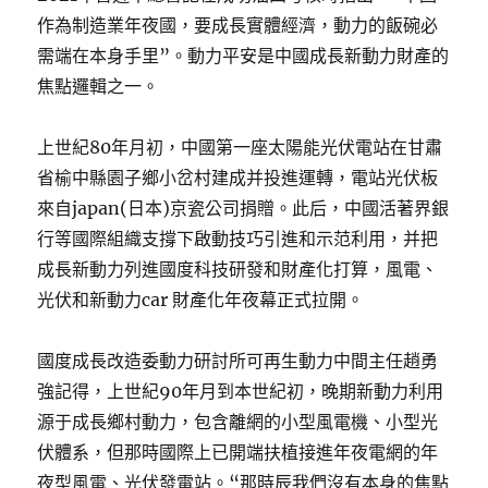
作為制造業年夜國，要成長實體經濟，動力的飯碗必
需端在本身手里”。動力平安是中國成長新動力財產的
焦點邏輯之一。
上世紀80年月初，中國第一座太陽能光伏電站在甘肅
省榆中縣園子鄉小岔村建成并投進運轉，電站光伏板
來自japan(日本)京瓷公司捐贈。此后，中國活著界銀
行等國際組織支撐下啟動技巧引進和示范利用，并把
成長新動力列進國度科技研發和財產化打算，風電、
光伏和新動力car 財產化年夜幕正式拉開。
國度成長改造委動力研討所可再生動力中間主任趙勇
強記得，上世紀90年月到本世紀初，晚期新動力利用
源于成長鄉村動力，包含離網的小型風電機、小型光
伏體系，但那時國際上已開端扶植接進年夜電網的年
夜型風電、光伏發電站。“那時辰我們沒有本身的焦點