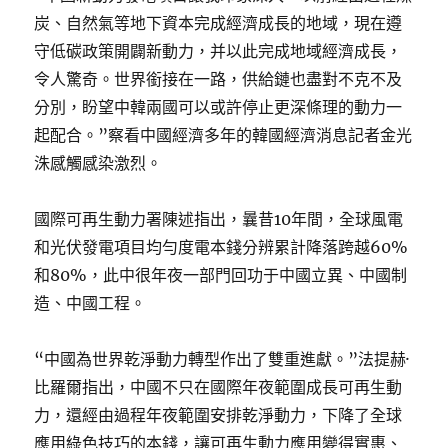
炭、自然氣等地下資本完成經濟成長的地域，現在遵
守低碳政策開闢新動力，并以此完成地域經濟成長，
令人驚奇。世界銜接在一路，供給鏈也盡對不克不及
分別，盼望中韓兩國可以或許停止更深條理的動力一
起配合。”察看中國經濟多年的韓國經濟消息記者金光
洙感觸感染激烈。
國際可再生動力署陳述指出，曩昔10年間，全球風電
和光伏發電項目均勻度電本錢分辨累計降落跨越60%
和80%，此中很年夜一部門回功于中國立異、中國制
造、中國工程。
“中國為世界乾淨動力轉型作出了雙重進獻。”法提赫·
比羅爾指出，中國不只在國際年夜範圍成長可再生動
力，還經由過程年夜範圍安排乾淨動力，下降了全球
應用綠色技巧的本錢，讓可再生動力應用變得實惠、