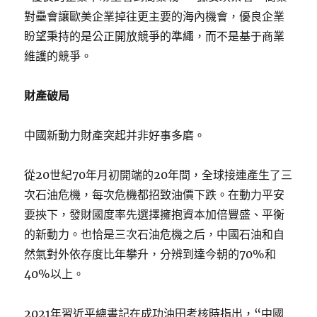
對壘會讓歐美企業掉往更主要的海內機會，優良企業
盼望秉持的是公正開放競爭的準繩，而不是基于商業
維護的競爭。
財產破局
中國新動力財產突起并非好事多磨。
從20世紀70年月初開端的20年間，全球接連產生了三
次石油危機，每次危機都招致油價下跌。在動力平安
要挾下，發財國度率先選擇擁抱資本加倍豐盛、平衡
的新動力。也恰是三次石油危機之后，中國石油和自
然氣對外依存度比年攀升，分辨到達今朝的70%和
40%以上。
2021年習近平總書記在成功油田考核時指出，“中國