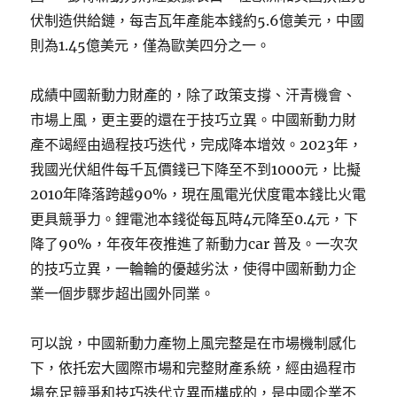
伏制造供給鏈，每吉瓦年產能本錢約5.6億美元，中國
則為1.45億美元，僅為歐美四分之一。
成績中國新動力財產的，除了政策支撐、汗青機會、
市場上風，更主要的還在于技巧立異。中國新動力財
產不竭經由過程技巧迭代，完成降本增效。2023年，
我國光伏組件每千瓦價錢已下降至不到1000元，比擬
2010年降落跨越90%，現在風電光伏度電本錢比火電
更具競爭力。鋰電池本錢從每瓦時4元降至0.4元，下
降了90%，年夜年夜推進了新動力car 普及。一次次
的技巧立異，一輪輪的優越劣汰，使得中國新動力企
業一個步驟步超出國外同業。
可以說，中國新動力產物上風完整是在市場機制感化
下，依托宏大國際市場和完整財產系統，經由過程市
場充足競爭和技巧迭代立異而構成的，是中國企業不