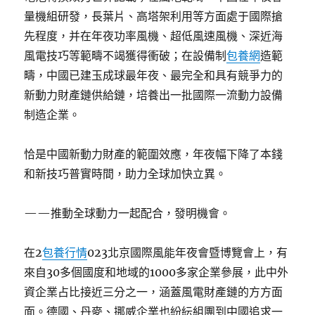
量機組研發，長葉片、高塔架利用等方面處于國際搶
先程度，并在年夜功率風機、超低風速風機、深近海
風電技巧等範疇不竭獲得衝破；在設備制
包養網
造範
疇，中國已建玉成球最年夜、最完全和具有競爭力的
新動力財產鏈供給鏈，培養出一批國際一流動力設備
制造企業。
恰是中國新動力財產的範圍效應，年夜幅下降了本錢
和新技巧普實時間，助力全球加快立異。
——推動全球動力一起配合，發明機會。
在2
包養行情
023北京國際風能年夜會暨博覽會上，有
來自30多個國度和地域的1000多家企業參展，此中外
資企業占比接近三分之一，涵蓋風電財產鏈的方方面
面。德國、丹麥、挪威企業也紛紜組團到中國追求一