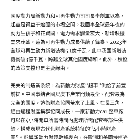
國度動力局新動力和可再生動力司司長李創軍以為，
起首是得益于遼闊的市場空間。我國事全球最年夜的
動力生孩子和花費國，電力需求體量宏大、新增裝機
需求茂盛，這為可再生動力成長供給了舞臺。2023年
全球可再生動力新增裝機5.1億千瓦，此中我國新增裝
機衝破3億千瓦，跨越全球其他國度總和。此外，積極
的政策支撐也是主要緣由。
完美的制造業系統，為新動力財產“超車”供給了前置
前提。中國事結合國尺度下產業門類最全、配套最為
完全的國度，這為財產協同帶來了上風。在長三角，
經由過程財產集群協同成長，一家新動力car 整車廠
可以在4小時開車所需時間內處理所需配套零部件供
給，構成表現古代化財產系統特征的“4小時財產
圈”。彭博新動力財經數據表白，在歐洲和美國扶植光