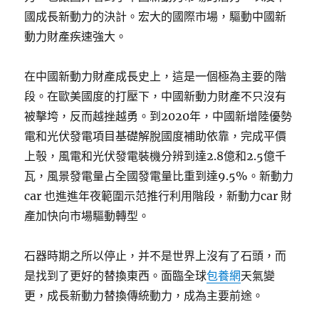
國成長新動力的決計。宏大的國際市場，驅動中國新
動力財產疾速強大。
在中國新動力財產成長史上，這是一個極為主要的階
段。在歐美國度的打壓下，中國新動力財產不只沒有
被擊垮，反而越挫越勇。到2020年，中國新增陸優勢
電和光伏發電項目基礎解脫國度補助依靠，完成平價
上彀，風電和光伏發電裝機分辨到達2.8億和2.5億千
瓦，風景發電量占全國發電量比重到達9.5%。新動力
car 也進進年夜範圍示范推行利用階段，新動力car 財
產加快向市場驅動轉型。
石器時期之所以停止，并不是世界上沒有了石頭，而
是找到了更好的替換東西。面臨全球
包養網
天氣變
更，成長新動力替換傳統動力，成為主要前途。