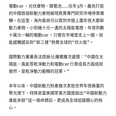
電動car 、光伏產物、鋰電池……往年3月，義烏打造
的中國首個新動力產物展現買賣專門研究市場停業運
轉。在這里，海內客商可以買到市道上盡年夜大都新
動力產物，小到幾十元一盞的太陽能電燈，年夜到數
十萬元一輛的電動car 。只需在市場里走上一圈，就
能感觸感染到“新三樣”熱賣全球的“炊火氣”。
國際動力署署長法提赫·比羅爾屢次盛贊：“中國在太
陽能、風能等乾淨動力和電動car 行業成長方面成就
斐然，是乾淨動力範疇的冠軍。”
本年以來，中國新動力財產幾次表態世界年夜舞臺的
聚光燈下，特殊是當美國等東方國度拋出“中國新動力
產能多餘”這一偽命題后，更成為全球追蹤關心的核
心。