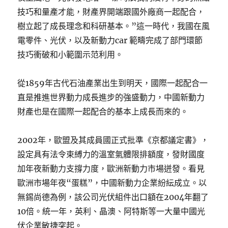
技巧和量產才能，財產界開端跟國外廠商一起配合，
樹立起了成長理念和科研基本。”這一時代，我國在風
電零件、光伏，以及新動力car 範疇完成了部門環節
技巧衝破和小範圍示范利用。
從1859年古代石油產業出生到明天，國際一起配合一
直是推進世界動力成長進步的強盛動力，中國新動力
財產也是在國際一起配合的基本上成長而來的。
2002年，歐盟及其成員國正式批準《京都議定書》，
設定具有法令束縛力的溫室氣體限排額度，發財國度
加年夜新動力支撐力度，歐洲新動力市場迸發。看見
歐洲市場年夜“蛋糕”，中國新動力企業紛紜成立。以
無錫尚德為例，該公司光伏組件出口額在2004年翻了
10倍。統一年，英利、晶澳、阿特斯等一大量中國光
伏企業敏捷突起。