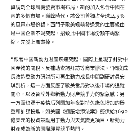
算調劑全球風機發賣市場布局，斟酌加入包含中國在
內的多個市場。巔峰時代，該公司曾獨占全球14.5%
的風電市場份額。西門子歌美颯萌發退意的主要緣由
是中國企業不竭突起，招致此中國市場份額不竭緊
縮，先發上風盡掉。
“跟著中國新動力財產疾速突起，國際上呈現了針對中
國產物的關稅、反補助查詢拜訪等商業辦法。”國度成
長改造委動力研討所可再生動力成長中間副研討員安
琪剖析，這一方面反應了歐美當局對以後市場的追蹤
關心，以及晉陞外鄉新動力財產競爭力的緊急感；另
一方面也源于疫情后列國加年夜對持久綠色增加的器
重和計謀投進，如美國《通脹增添法案》擬供給3690
億美元的投資鼓勵用于動力與天氣變更項目，新動力
財產成為新的國際經貿競爭熱門。