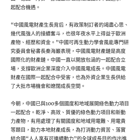
起配合機遇。
“中國風電財產生長背后，有政策制訂者的竭盡心思、
幾代風強人的接續奮斗，也很年夜水平上得益于歐洲
產物、經歷和資金。”中國可再生動力學會風能專門研
究委員會秘書長秦海巖表現，中國風電財產鏈是高度
國際化的財產鏈。中國一直以開放包涵的一起配合立
場，支撐歐洲企業深度介入中國風電成長。中國風電
財產在國際一起配合中受害，也為外資企業生長供給
了大批市場機會和遼闊成長空間。
今朝，中國已與100多個國度和地域展開綠色動力項目
一起配合。乾淨、高效、質優的綠色動力項目和新動
力產物，有用處理了有關國度和地域用電難、用電貴
等題目，助力本地財產成長，為打消動力貧苦、落實
結合國“人人享有可連續動力”的全球成長目的作出進