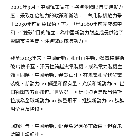
2020年9月，中國慎重宣布，將進步國度自立進獻力
度，采取加倍無力的政策和辦法，二氧化碳排放力爭
于2030年前到達峰值，盡力爭奪2060年前完成碳中
和。“雙碳”目的確立，為中國新動力財產成長供給了
遼闊市場空間、注進微弱成長動力。
截至2023年末，中國新動力和可再生動力發電裝機衝
破15億千瓦，汗青性跨越火電裝機，成為電力裝機主
體。同時，中國新動力產銷兩旺，在風電和光伏發電
裝機、新動力car 銷量和保有量、光伏和新動力car 出
口範圍等方面都位居世界第一。比亞迪更是超出特斯
拉成為全球新動力car 銷量冠軍，推進新動力car 進進
周全普及階段。
回想汗青，中國新動力財產突起有多重緣由，但從未
離開市場紀律。