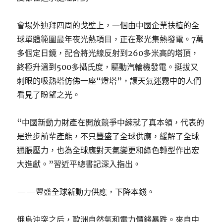
會場外迪拜四周的戈壁上，一個由中國企業扶植的全
球單體範圍最年夜光熱項目，正在聚光集熱發電。7萬
多個定日鏡，配合將光線反射到260多米高的塔頂，
終極升溫到500多攝氏度，驅動汽輪機發電。挺拔又
刺眼的吸熱塔仿佛一座“燈塔”，讓天氣迷霧中的人們
看見了盼望之光。
“中國新動力財產在開放競爭中練就了真本領，代表的
是進步前輩產能，不只豐盛了全球供應，緩解了全球
通脹壓力，也為全球應對天氣變更和綠色轉型作出宏
大進獻。”習近平總書記深入指出。
——豐盛全球新動力供應，下降本錢。
俄烏沖突之后，歐洲自然氣和電力價錢暴跌。來自中