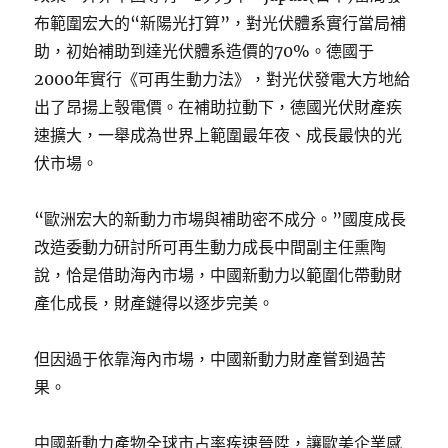
布範圍宏大的“新陽光打算”，對光伏體系實行當局補
助，初始補助到達光伏體系造價的70%。德國于
2000年實行《可再生動力法》，對光伏發電大方地給
出了昂揚上彀電價。在補助拉動下，德國光伏財產疾
速擴大，一舉成為世界上範圍最年夜、成長最快的光
伏市場。
“歐洲宏大的新動力市場與補助密不成分。”國度成長
改造委動力研討所可再生動力成長中間副主任熏陶
說，恰是借助海內市場，中國新動力以範圍化帶動財
產化成長，財產鏈得以逐步完美。
但因過于依靠海內市場，中國新動力財產嘗到過苦
果。
中國新動力產物全球市占率疾速晉陞，讓歐美企業感