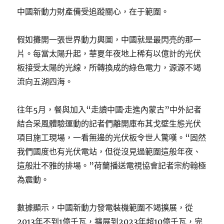
中國新動力財產備受追蹤關心，在于範圍。
假如攤開一張世界動力輿圖，中國就是最閃亮的那一
片。每當太陽升起，華夏年夜地上稀有以億計的光伏
板接受太陽的光線，所轉換成的綠色電力，源源不竭
流向五湖四海。
往年5月，餐與加入“走讀中國·走進內蒙古”中外記者
結合采風體驗運動的記者們離開庫布其戈壁生態光伏
項目施工現場，一看無邊的光伏板令世人驚嘆。“固然
我們國度也有光伏電站，但從沒見過範圍這般年夜、
這般壯不雅的排場。”荷蘭播送電視協會記者宗約翰極
為震動。
數據顯示，中國新動力發電裝機範圍不竭擴展，從
2013年不到1億千瓦，擴展到2023年超10億千瓦，完