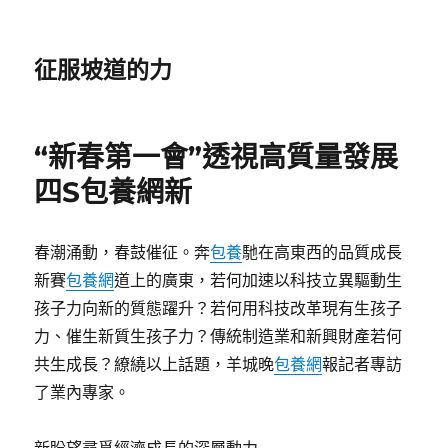
征服坡道的力
“新春第一會”透視高質量發展
四S包養網新
春潮涌動，春鼓催征。奔
包養
馳在高東西的品質成長
新賽
包養網
道上的廣東，若何加速以科技立異驅動生
孩子力向新的質態躍升？若何用科技改革現有生孩子
力、催生新質生孩子力？傳統制造業和新興財產若何
共生成長？繚繞以上話題，羊城晚
包養網
報記者專訪
了業內專家。