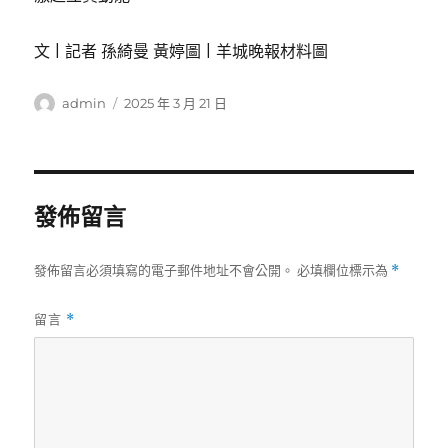
文 | 記者 孫綺曼 黃婷圖 | 羊城晚報材料圖
作
發
admin
2025 年 3 月 21 日
者
佈
日
期:
發佈留言
發佈留言必須填寫的電子郵件地址不會公開。
必填欄位標示為
*
留言
*