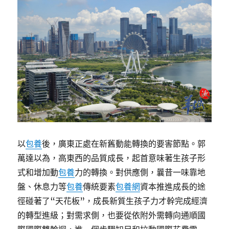
以
包養
後，廣東正處在新舊動能轉換的要害節點。郭
萬達以為，高東西的品質成長，起首意味著生孩子形
式和增加動
包養
力的轉換。對供應側，曩昔一味靠地
盤、休息力等
包養
傳統要素
包養網
資本推進成長的途
徑碰著了“天花板”，成長新質生孩子力才幹完成經濟
的轉型進級；對需求側，也要從依附外需轉向通順國