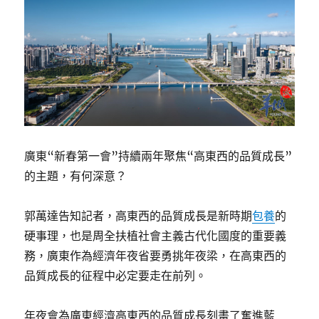
廣東“新春第一會”持續兩年聚焦“高東西的品質成長”
的主題，有何深意？
郭萬達告知記者，高東西的品質成長是新時期
包養
的
硬事理，也是周全扶植社會主義古代化國度的重要義
務，廣東作為經濟年夜省要勇挑年夜梁，在高東西的
品質成長的征程中必定要走在前列。
年夜會為廣東經濟高東西的品質成長刻畫了奮進藍