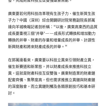
發，完成財產科技互促雙強遠景無窮。
廣東要若何用科技改革現有生孩子力、催生新質生孩
子力？中國（深圳）綜合開闢研討院常務副院長郭萬
達向羊城晚報記者剖析稱：“以後，廣東高東西的品質
成長要重視三個‘并舉’——成長形式轉換和增加動力
轉換的并舉、財產的存量和增量成長的并舉、計謀性
新興財產和將來財產成長的并舉。”
在郭萬達看來，廣東要以科技立異來引領財產立異，
催生新賽道和新業態，并以財產成長來推進科技立
異，這就是財產科技互促雙強。廣東制造業的財產鏈
配套齊備、集聚度高，但也需求推進立異鏈與財產鏈
的深度融會，而立異鏈則觸及各類原創技巧和基本研
討。