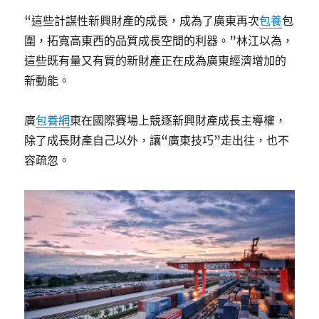
“這些計謀性新興財產的成長，成為了廣東再次
包養
包
圍，拓寬高東西的品質成長空間的利器。”林江以為，
這些既有量又有質的新財產正在成為廣東經濟增加的
新動能。
廣
包養網
東在國際賽場上競逐新興財產成長主導權，
除了成長財產自己以外，讓“廣東技巧”走出往，也不
容疏忽。