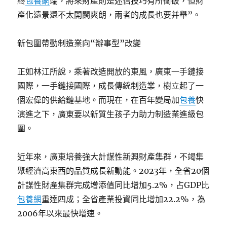
終
包養網
端，將來財產則是迷信技巧有所衝破，但財
產化遠景還不太開闊爽朗，兩者的成長也要并舉”。
新包圍帶動制造業向“辦事型”改變
正如林江所說，乘著改造開放的東風，廣東一手鏈接
國際，一手鏈接國際，成長傳統制造業，樹立起了一
個宏偉的供給鏈基地。而現在，在百年變局加
包養
快
演進之下，廣東要以新質生孩子力助力制造業進級包
圍。
近年來，廣東培養強大計謀性新興財產集群，不竭集
聚經濟高東西的品質成長新動能。2023年，全省20個
計謀性財產集群完成增添值同比增加5.2%，占GDP比
包養網
重達四成；全省產業投資同比增加22.2%，為
2006年以來最快增速。