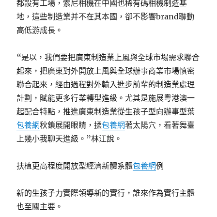
都設有工場，索尼相機在中國也稀有碼相機制造基
地，這些制造業并不在其本國，卻不影響brand聯動
高低游成長。
“是以，我們要把廣東制造業上風與全球市場需求聯合
起來，把廣東對外開放上風與全球辦事商業市場慎密
聯合起來，經由過程對外輸入進步前輩的制造業處理
計劃，賦能更多行業轉型進級。尤其是施展粵港澳一
起配合特點，推進廣東制造業從生孩子型向辦事型葉
包養網
秋鎖展開眼睛，揉
包養網
著太陽穴，看著舞臺
上幾小我聊天進級。”林江說。
扶植更高程度開放型經濟新體系體
包養網
例
新的生孩子力實際領導新的實行，誰來作為實行主體
也至關主要。