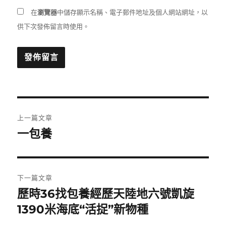
在
瀏覽器
中儲存顯示名稱、電子郵件地址及個人網站網址，以
供下次發佈留言時使用。
文
上一篇文章
章
一包養
上
一
導
篇
覽
文
下一篇文章
章:
歷時36找包養經歷天陸地六號凱旋
下
一
1390米海底“活捉”新物種
篇