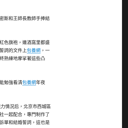
密斯和王師長教師手捧結
紅色旗袍，連酒窩里都盛
誓詞的文件上
包養網
，一
終熟練地摩挲著這些凸
能勉強看清
包養網
年夜
視力情況后，北京市西城區
社一起配合，專門制作了
訴單和結婚誓詞，這也是