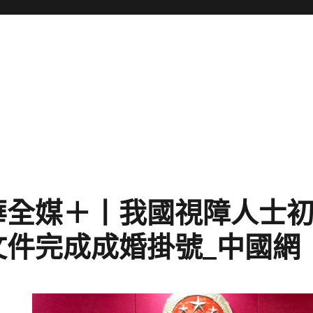
華全媒＋丨我國視障人士
文件完成成婚掛號_中國網