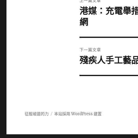
上一篇文章
章
港媒：充電舉措
上
一
導
網
篇
覽
文
章:
下一篇文章
殘疾人手工藝品
下
一
篇
文
章:
征服坡道的力
本站採用 WordPress 建置