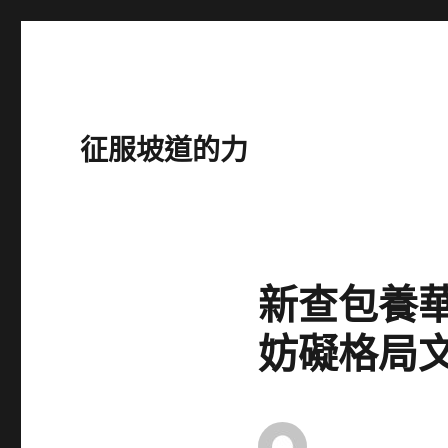
征服坡道的力
新查包養
妨礙格局