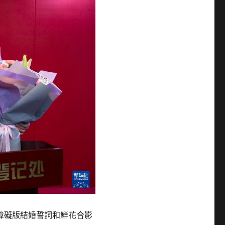
障礙版結婚誓詞和鮮花合影