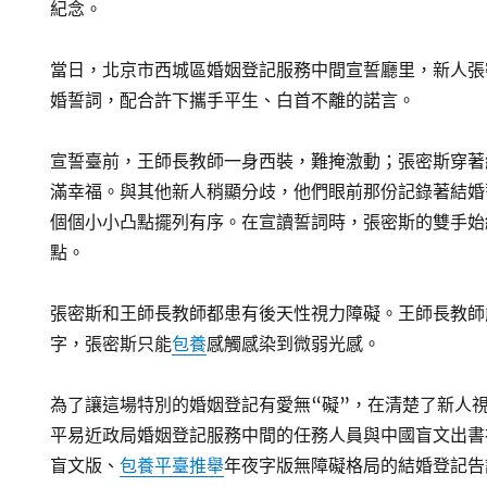
紀念。
當日，北京市西城區婚姻登記服務中間宣誓廳里，新人張
婚誓詞，配合許下攜手平生、白首不離的諾言。
宣誓臺前，王師長教師一身西裝，難掩激動；張密斯穿著
滿幸福。與其他新人稍顯分歧，他們眼前那份記錄著結婚
個個小小凸點擺列有序。在宣讀誓詞時，張密斯的雙手始
點。
張密斯和王師長教師都患有後天性視力障礙。王師長教師
字，張密斯只能
包養
感觸感染到微弱光感。
為了讓這場特別的婚姻登記有愛無“礙”，在清楚了新人
平易近政局婚姻登記服務中間的任務人員與中國盲文出書
盲文版、
包養平臺推舉
年夜字版無障礙格局的結婚登記告