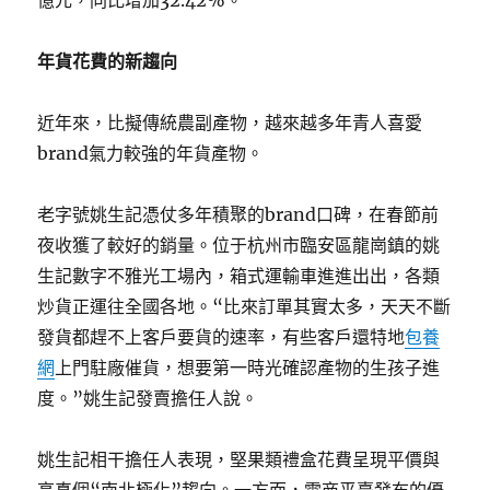
億元，同比增加32.42%。
年貨花費的新趨向
近年來，比擬傳統農副產物，越來越多年青人喜愛
brand氣力較強的年貨產物。
老字號姚生記憑仗多年積聚的brand口碑，在春節前
夜收獲了較好的銷量。位于杭州市臨安區龍崗鎮的姚
生記數字不雅光工場內，箱式運輸車進進出出，各類
炒貨正運往全國各地。“比來訂單其實太多，天天不斷
發貨都趕不上客戶要貨的速率，有些客戶還特地
包養
網
上門駐廠催貨，想要第一時光確認產物的生孩子進
度。”姚生記發賣擔任人說。
姚生記相干擔任人表現，堅果類禮盒花費呈現平價與