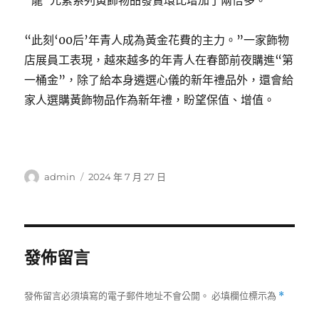
“龍”元素系列黃飾物品發賣環比增加了兩倍多。
“此刻‘00后’年青人成為黃金花費的主力。”一家飾物
店展員工表現，越來越多的年青人在春節前夜購進“第
一桶金”，除了給本身遴選心儀的新年禮品外，還會給
家人選購黃飾物品作為新年禮，盼望保值、增值。
作
發
admin
2024 年 7 月 27 日
者
佈
日
期:
發佈留言
發佈留言必須填寫的電子郵件地址不會公開。
必填欄位標示為
*