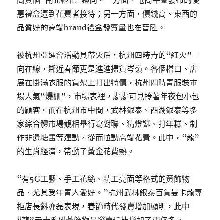
高真個“南北極化”趨向。一方面，電商平臺發布的優
惠禮盒遭到花費者接待；另一方面，價錢高、東西的
品質好的高端brand禮盒發賣量也在晉陞。
被杭州亞運會活動員帶火后，杭州四時青的“紅火”一
向在線，鄰近春節更是進進掃貨岑嶺。各個檔口、店
展在掛滿衣服的貨架上打出特價，杭州四時青服裝市
場人氣“爆棚”，市場表裡，處處可見拎著年夜包小包
的顧客。而在杭州市中間，武林銀泰、西湖銀泰等多
家綜合體市場競相舉行寫對聯、猜燈謎、打年糕、制
作非遺糖畫等運動，從而拉動高端花費。此中，“龍”
的生肖經濟，帶動了黃金花費熱。
“有5G工藝、手工花絲、精工亮面等格式的黃飾物
品，尤其受年青人愛好。”杭州武林銀泰百貨曼卡龍專
柜店長鈄亦磊表現，春節時代發賣增加顯明，此中