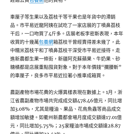
趕過去買
包養網
他的貨物。
車厘子等生果以及荔枝干等干果也是年貨中的滯銷
品。市平易近龍阿姨在試吃了一家店展的丁噴鼻荔枝
干后，一口吻買了4斤多。店展老板李密斯表現，本年
收買的十幾萬
包養網
箱荔枝干曾經賣得差未幾了，此
中糯米荔枝干和丁噴鼻荔枝干深受市平易近接待。走
進新農都生果一條街，新疆阿克蘇蘋果、牛奶果、砂
糖橘都是店展重點囤貨對象。對于本年價錢“攔腰斬”
的車厘子，良多市平易近拉著小推車成箱買。
農副產物市場花費的火爆異樣表現在數據上。1月，浙
江省農副產物市場共完成成交額478.46億元，同比增
加3.08%，尤其是糧油、果品、花鳥魚蟲等商品成交
額增加敏捷。如衢州新農都會場月度成交額達17.01億
元，同比增加5.75%；25家糧油市場成交額達28.87