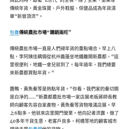
與此同時，跟著“Z世代”的生長，除了生果、堅果等
傳統年貨，黃金珠寶、戶外鞋服、保健品成為年貨清
單“新晉頂流”。
包養
傳統農批市場“購銷兩旺”
傳統農批市場一直是人們掃年貨的重點場合。早上八
點，李阿姨佳耦倆從杭州義蓬坐地鐵離開新農都，“這
里很便利，地鐵一會兒就到了。每年過年，我們總要
來新農都買點年貨。”
醬鴨、黃魚鲞等是熱點年貨。“你看，我們家的鲞切開
是白凈的……”新農都農批市場一家店展老板蔣師長教
師向顧客先容自家產物，黃魚鲞等貨物堆滿店展。早
上6點多，他就來店里開門營業。他向記者流露，做了
40多年干貨生意，老客戶良多，柯橋等地的顧客城市