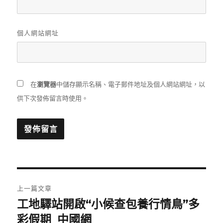
個人網站網址
在
瀏覽器
中儲存顯示名稱、電子郵件地址及個人網站網址，以
供下次發佈留言時使用。
文
上一篇文章
章
工地驛站開啟“小候查包養行情鳥”多
上
一
彩假期_中國網
導