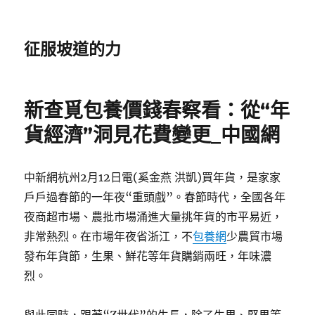
征服坡道的力
新查覓包養價錢春察看：從“年
貨經濟”洞見花費變更_中國網
中新網杭州2月12日電(奚金燕 洪凱)買年貨，是家家
戶戶過春節的一年夜“重頭戲”。春節時代，全國各年
夜商超市場、農批市場涌進大量挑年貨的市平易近，
非常熱烈。在市場年夜省浙江，不
包養網
少農貿市場
發布年貨節，生果、鮮花等年貨購銷兩旺，年味濃
烈。