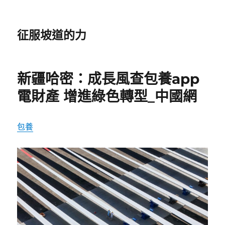
征服坡道的力
新疆哈密：成長風查包養app
電財產 增進綠色轉型_中國網
包養