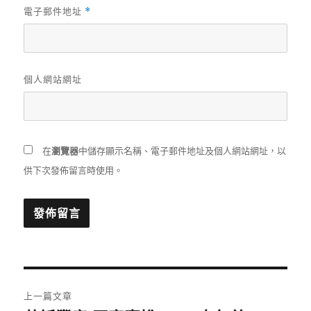
電子郵件地址
*
個人網站網址
在
瀏覽器
中儲存顯示名稱、電子郵件地址及個人網站網址，以
供下次發佈留言時使用。
文
上一篇文章