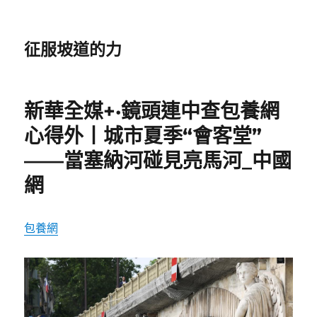
征服坡道的力
新華全媒+·鏡頭連中查包養網
心得外丨城市夏季“會客堂”
——當塞納河碰見亮馬河_中國
網
包養網