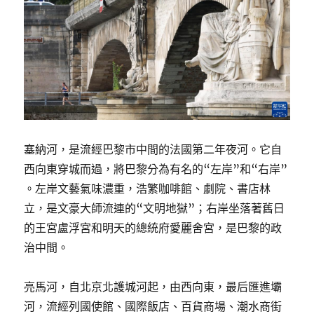
塞納河，是流經巴黎市中間的法國第二年夜河。它自
西向東穿城而過，將巴黎分為有名的“左岸”和“右岸”
。左岸文藝氣味濃重，浩繁咖啡館、劇院、書店林
立，是文豪大師流連的“文明地獄”；右岸坐落著舊日
的王宮盧浮宮和明天的總統府愛麗舍宮，是巴黎的政
治中間。
亮馬河，自北京北護城河起，由西向東，最后匯進壩
河，流經列國使館、國際飯店、百貨商場、潮水商街