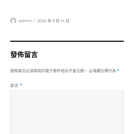
作
發
admin
2024 年 9 月 14 日
者
佈
日
期:
發佈留言
發佈留言必須填寫的電子郵件地址不會公開。
必填欄位標示為
*
留言
*