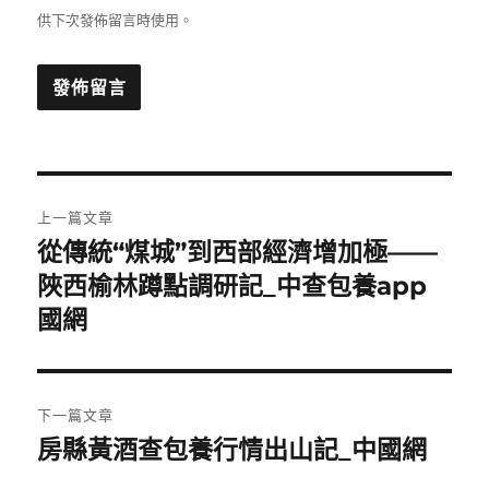
供下次發佈留言時使用。
文
上一篇文章
章
從傳統“煤城”到西部經濟增加極——
上
一
陜西榆林蹲點調研記_中查包養app
導
篇
國網
覽
文
章:
下一篇文章
房縣黃酒查包養行情出山記_中國網
下
一