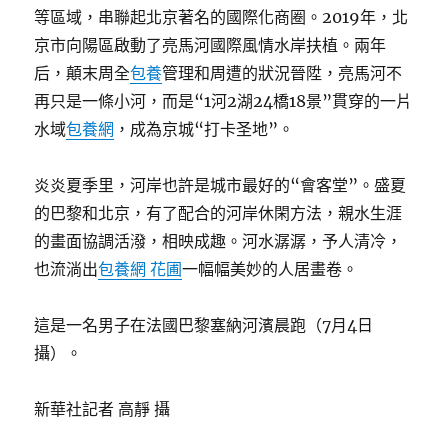
等區域，串聯起北京著名的國際化商圈。2019年，北
京市向陽區啟動了亮馬河國際風情水岸扶植。兩年
后，顛末周全
包養
管理和周遭的狀況晉陞，亮馬河不
再只是一條小河，而是“1河2湖24橋18景”貫穿的一片
水域
包養網
，成為京城“打卡圣地”。
炎炎夏季里，河岸也許是城市最好的“會客堂”。盛夏
的巴黎和北京，有了配合的河岸休閑方法，親水生涯
的畫面協調活潑，相映成趣。河水潺潺，予人清冷，
也流淌出
包養網 花圃
一幅幅美妙的人居畫卷。
這是一名男子在法國巴黎塞納河濱晨跑（7月4日
攝）。
新華社記者 高靜 攝