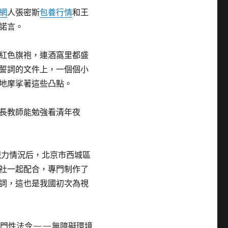
網
人張密斯
包養行情
和王
諾言。
紅色旗袍，連酒窩里都盛
誓詞的文件上，一個個小
地摩挲著這些凸點。
長教師能勉強看清年夜
視力情況后，北京市西城區
社一起配合，專門制作了
詞，這也是我國初次為視
專門性法令——無障礙環境