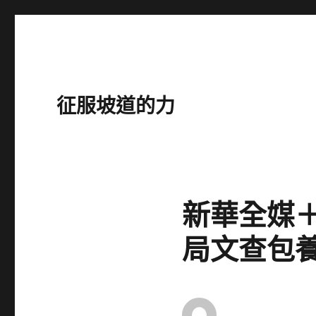
征服坡道的力
新華全媒
局文查包