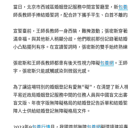
當日，北京市西城區婚姻登記服務中間宣誓廳里，新
包養
師長教師手捧結婚誓詞，配合許下攜手平生、白首不離的
宣誓臺前，王師長教師一身西裝，難掩激動；張密斯穿著
滿幸福。與其他新人稍顯分歧，他們眼前那份記錄著結婚
小凸點擺列有序。在宣讀誓詞時，張密斯的雙手始終熟練
張密斯和王師長教師都患有後天性視力障礙
包養網
。王師
字，張密斯只能感觸感染到微弱光感。
為了讓這場特別的婚姻登記有愛無“礙”，在清楚了新人
平易近政局婚姻登記服務中間的任務人員與中國盲文出書
盲文版、年夜字版無障礙格局的結婚登記告訴單和結婚誓
障人士供給結婚登記無障礙格局文件。
2023年9
包養行情
月，我國首部無障
包養網
礙環境建設