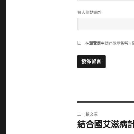
個人網站網址
在
瀏覽器
中儲存顯示名稱、
文
上一篇文章
章
​結合國艾滋病
上
一
導