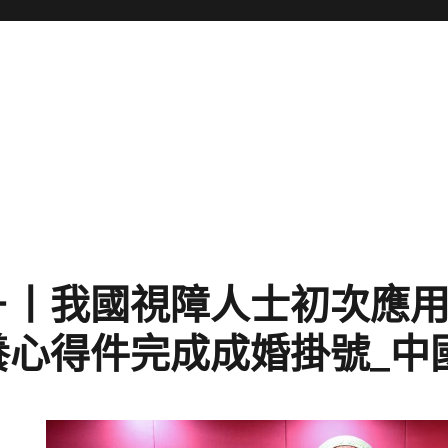
＋丨我國視障人士初次應
養心得件完成成婚掛號_中