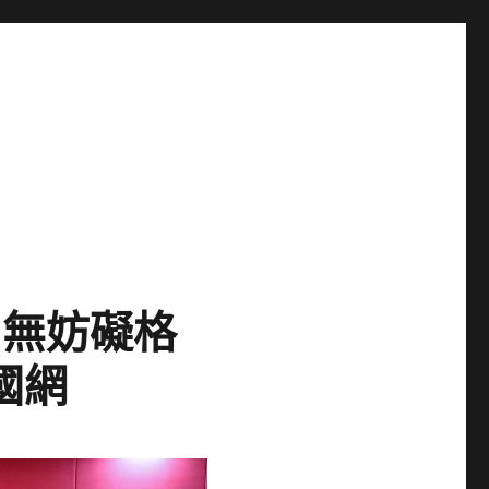
用無妨礙格
國網