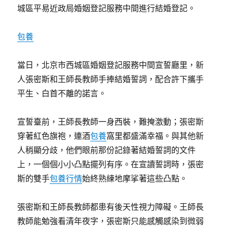
城區平易近政局婚姻登記服務中間進行結婚登記。
包養
當日，北京市西城區婚姻登記服務中間宣誓廳里，新
人張密斯和王師長教師手捧結婚誓詞，配合許下攜手
平生、白首不離的諾言。
宣誓臺前，王師長教師一身西裝，難掩激動；張密斯
穿著紅色旗袍，連酒
包養
窩里都盛滿幸福。與其他新
人稍顯分歧，他們眼前那份記錄著結婚誓詞的文件
上，一個個小小凸點擺列有序。在宣讀誓詞時，張密
斯的雙手
包養行情
始終熟練地摩挲著這些凸點。
張密斯和王師長教師都患有後天性視力障礙。王師長
教師能勉強看清年夜字，張密斯只能感觸感染到微弱