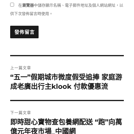
在
瀏覽器
中儲存顯示名稱、電子郵件地址及個人網站網址，以
供下次發佈留言時使用。
文
上一篇文章
章
“五一”假期城市微度假受追捧 家庭游
上
一
成老廣出行主klook 付款優惠流
導
篇
覽
文
章:
下一篇文章
即時甜心寶物查包養網配送 “跑”向萬
下
一
億元年夜市場_中國網