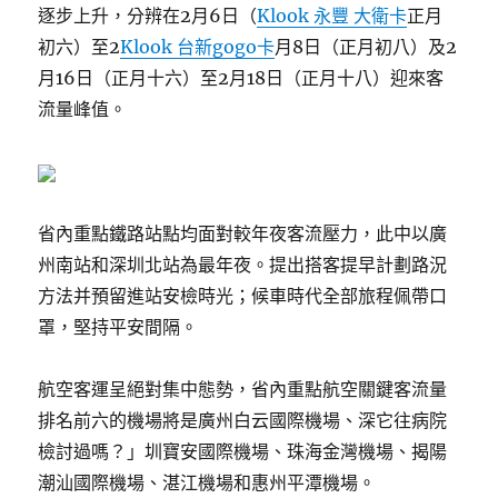
逐步上升，分辨在2月6日（
Klook 永豐 大衛卡
正月
初六）至2
Klook 台新gogo卡
月8日（正月初八）及2
月16日（正月十六）至2月18日（正月十八）迎來客
流量峰值。
省內重點鐵路站點均面對較年夜客流壓力，此中以廣
州南站和深圳北站為最年夜。提出搭客提早計劃路況
方法并預留進站安檢時光；候車時代全部旅程佩帶口
罩，堅持平安間隔。
航空客運呈絕對集中態勢，省內重點航空關鍵客流量
排名前六的機場將是廣州白云國際機場、深它往病院
檢討過嗎？」圳寶安國際機場、珠海金灣機場、揭陽
潮汕國際機場、湛江機場和惠州平潭機場。