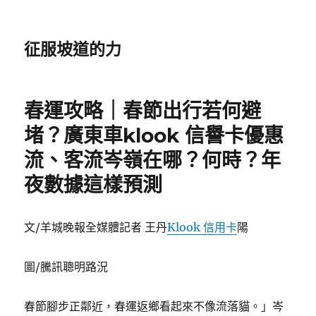
征服坡道的力
春運攻略｜春節出行若何避
堵？廣東車klook 信譽卡優惠
流、客流岑嶺在哪？何時？年
夜數據這樣預測
文/羊城晚報全媒體記者 王丹
Klook 信用卡
陽
圖/騰訊聰明路況
春節腳步正鄰近，春運返鄉看起來不像流落貓。」岑