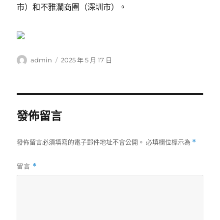
市）和不雅瀾商圈（深圳市）。
作
發
admin
2025 年 5 月 17 日
者
佈
日
期:
發佈留言
發佈留言必須填寫的電子郵件地址不會公開。
必填欄位標示為
*
留言
*