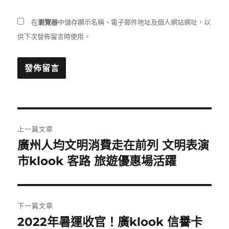
在
瀏覽器
中儲存顯示名稱、電子郵件地址及個人網站網址，以
供下次發佈留言時使用。
文
上一篇文章
章
廣州人均文明消費走在前列 文明表演
上
一
市klook 客路 旅遊優惠場活躍
導
篇
覽
文
章:
下一篇文章
2022年暑運收官！廣klook 信譽卡
下