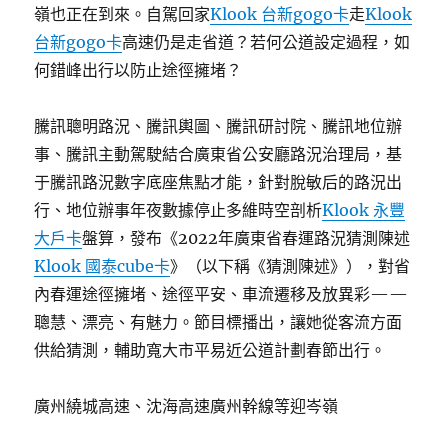
嶺也正在到來。自駕回家
Klook 台新gogo卡
走
Klook
台新gogo卡
高速仍是走省道？若何公道設定過程，如
何錯峰出行以防止途徑擁堵？
騰訊聰明路況、騰訊輿圖、騰訊研討院、騰訊地位辦
事、騰訊主動駕駛結合廣東省公安廳路況治理局，基
于騰訊路況數字底座焦點才能，針對脫敏后的路況出
行、地位辦事年夜數據停止多維時空剖析
Klook 永豐
大戶卡
盤算，發布《2022年廣東省春運路況猜測陳述
Klook 國泰cube卡
》（以下稱《猜測陳述》），對省
內春運途徑擁堵、途徑平安、車流遷移及放異彩——
聰慧、漂亮、有魅力。節目標播出，讓她從客流方面
供給猜測，輔助寬大市平易近公道計劃春節出行。
廣州繞城高速、沈海高速廣州幹線等迎岑嶺