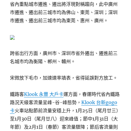
省內重點城市遷進、遷出將浮現對稱趨向，此中廣州
市遷進、遷出前三城市均為佛山、東莞、深圳；深圳
市遷進、遷出前三城市均為東莞、惠州、廣州。
跨省出行方面，廣州市、深圳市省外遷出、遷進前三
名城市均為衡陽、郴州、贛州。
宋微放下毛巾，加速速率填表，省得延誤對方放工。
鐵路客
Klook 永豐 大戶卡
運方面，春運時代省內鐵路
路況天級客流量呈峰-谷-峰態勢，
Klook 台新gogo
卡
火車站點節前流量安穩上升，1月25日（尾月廿三）
至1月30日（尾月廿八）迎來峰值；節中1月31日（大
年節）及2月1日（春節）客流量驟降；節后客流量則