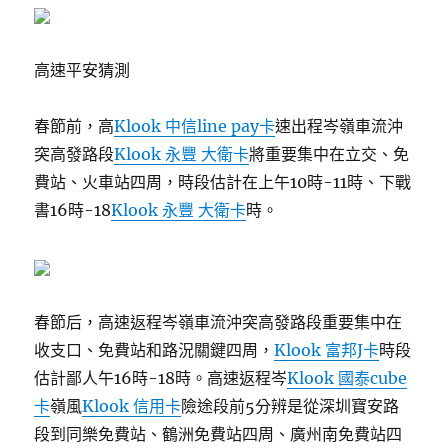
高速平安猜測
春節前，高
Klook 中信line pay卡
速出程岑嶺車流沖
突高發路段
Klook 永豐 大衛卡
將重要集中在立交、免
費站、火車站四周，時段估計在上午10時-11時、下戰
書16時-18
Klook 永豐 大衛卡
時。
春節后，高速返程岑嶺車流沖突高發路段重要集中在
收支口、免費站和路況關鍵四周，
Klook 富邦J卡
時段
估計鄙人午16時-18時。高速返程岑
Klook 國泰cube
卡
嶺風
Klook 信用卡
險途段前5分辨是從深圳寶安路
段到同樂免費站、鶴洲免費站四周、廣州南免費站四