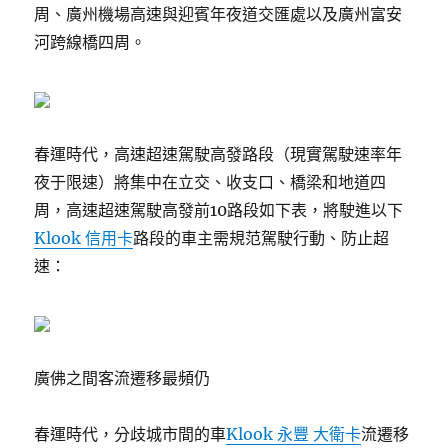
周、廣州機場高速與迎賓年夜道交匯處以及廣州富安
河跨線橋四周。
春運時代，高速超速駕駛高發路段（現實駕駛速率年
夜于限速）將集中在立交、收支口、橋梁和地道四
周，高速超速駕駛高發前10路段如下表，將駛進以下
Klook 信用卡
路段的車主需規范駕駛行動、防止超
速：
廣佛之間客流遷移最頻仍
春運時代，分歧城市間的車
Klook 永豐 大衛卡
流遷移