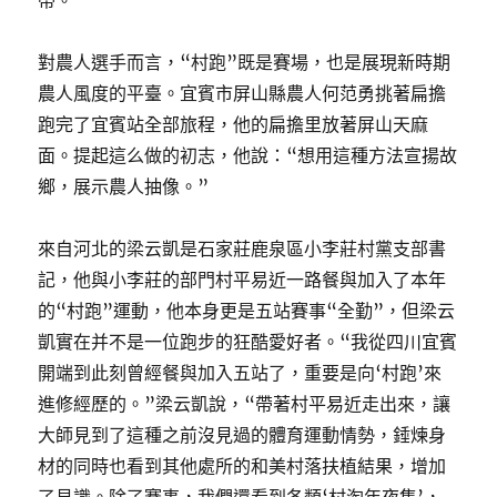
帶。
對農人選手而言，“村跑”既是賽場，也是展現新時期
農人風度的平臺。宜賓市屏山縣農人何范勇挑著扁擔
跑完了宜賓站全部旅程，他的扁擔里放著屏山天麻
面。提起這么做的初志，他說：“想用這種方法宣揚故
鄉，展示農人抽像。”
來自河北的梁云凱是石家莊鹿泉區小李莊村黨支部書
記，他與小李莊的部門村平易近一路餐與加入了本年
的“村跑”運動，他本身更是五站賽事“全勤”，但梁云
凱實在并不是一位跑步的狂酷愛好者。“我從四川宜賓
開端到此刻曾經餐與加入五站了，重要是向‘村跑’來
進修經歷的。”梁云凱說，“帶著村平易近走出來，讓
大師見到了這種之前沒見過的體育運動情勢，錘煉身
材的同時也看到其他處所的和美村落扶植結果，增加