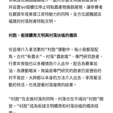
休閑游玩精品線路推介、處所非遺文明展現展演等，
并設置90個攤位停止特點農產物展銷展現，讓參賽者
在觀賞年夜美晉江奇特魅力的同時，全方位感觸感染
福建的村落財產特點文明。
村跑，銜接體育文明與村落扶植的橋梁
在這場介入者浩繁的“村跑”運動中，每小我都是配
角。古代“新農夫”、村落“農創客”、專門研究跑者、
行業年夜咖也以多種情勢介入此中，配合為賽事加
油，為運動喝采。無論是專門研究的跑者仍是通俗的
村平易近，大師都以本身的方法介入出去，享用著活
動的快活，也見證著村落復興的結果。
“村跑”在走進村落的同時，村落也在不竭向“村跑”開
放。“村跑”成為銜接文明體育和村落扶植的橋梁紐