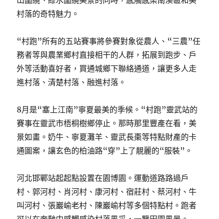
山圍繞、綠水圍繞美景的同時，感觸感染南溪區和美
村落的奇特魅力。
“村跑”所有的五站賽事將參賽對象從農人、“三農”任
務者等與農業鄉村直接相干的人群，拓展到跑步、戶
外等活動喜好者，買通城鄉下聯絡通道，讓更多人走
進村落、清楚村落、融進村落。
8月是“塞上江南”寧夏最美的季候。“村跑”靈武站的
賽事在靈武市梧桐樹鄉停止。那時那里豐產在看，美
景如畫。奶牛、寧夏灘羊、靈武長棗等特點財產的卡
通圖案，讓玄色的柏油路“穿”上了靚麗的“服裝”。
河北邯鄲站起起點設置在園博園。運動道路路過戶
村、郭河村、肖河村、康河村、宿莊村、蔡河村、牛
叫河村、張巖崳老村、陳巖崳村等多個特點村。跑者