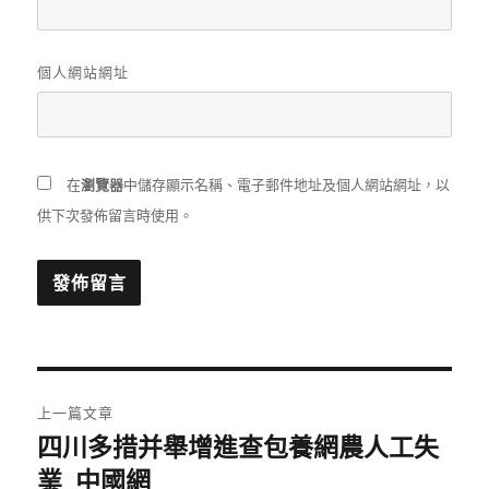
個人網站網址
在
瀏覽器
中儲存顯示名稱、電子郵件地址及個人網站網址，以
供下次發佈留言時使用。
文
上一篇文章
章
四川多措并舉增進查包養網農人工失
上
一
業_中國網
導