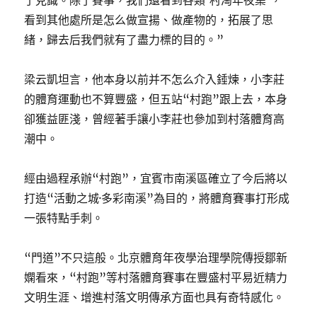
了見識。除了賽事，我們還看到各類‘村淘年夜集’，
看到其他處所是怎么做宣揚、做產物的，拓展了思
緒，歸去后我們就有了盡力標的目的。”
梁云凱坦言，他本身以前并不怎么介入錘煉，小李莊
的體育運動也不算豐盛，但五站“村跑”跟上去，本身
卻獲益匪淺，曾經著手讓小李莊也參加到村落體育高
潮中。
經由過程承辦“村跑”，宜賓市南溪區確立了今后將以
打造“活動之城·多彩南溪”為目的，將體育賽事打形成
一張特點手刺。
“門道”不只這般。北京體育年夜學治理學院傳授鄒新
嫻看來，“村跑”等村落體育賽事在豐盛村平易近精力
文明生涯、增進村落文明傳承方面也具有奇特感化。