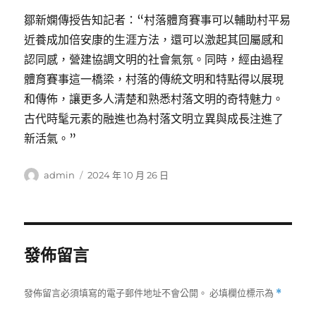
鄒新嫻傳授告知記者：“村落體育賽事可以輔助村平易
近養成加倍安康的生涯方法，還可以激起其回屬感和
認同感，營建協調文明的社會氣氛。同時，經由過程
體育賽事這一橋梁，村落的傳統文明和特點得以展現
和傳佈，讓更多人清楚和熟悉村落文明的奇特魅力。
古代時髦元素的融進也為村落文明立異與成長注進了
新活氣。”
作
發
admin
2024 年 10 月 26 日
者
佈
日
期:
發佈留言
發佈留言必須填寫的電子郵件地址不會公開。
必填欄位標示為
*