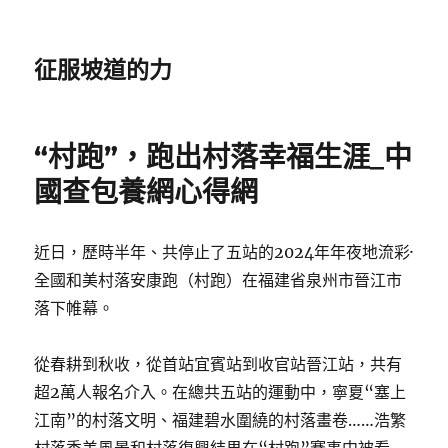
征服坡道的力
“村跑”，跑出村落幸福生涯_中
國查包養網心得網
近日，歷時半年、共停止了五站的2024年年夜地流彩·
全國和美村落安康跑（村跑）在福建省泉州市晉江市
落下帷幕。
從春耕到秋收，從首站宜賓站到收官站晉江站，共有
超2萬人報名介入。在總共五站的運動中，寧夏“塞上
江南”的村落文明、福建碧水圍繞的村落畫卷……浩繁