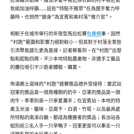
扮演輪流助陣，還懷孕著平易近族衣飾的村平易近氣
氛組加油呼籲……這些“特點不雅眾”在為選手奮力呼
籲時，也悄然“變身”為宜賓和美村落“推介官”。
相較于在城市舉行的年夜型馬拉松賽
包養網
事，固然
“村跑”範圍和影響力絕對較小，但其對于村落全業態
引流聚氣感化更為直接。記者察看到，在“村跑”出發
點和起點四周，不少本地特點農產物、非遺手工藝品
的攤位吸引不少跑者體驗、購置。
佈滿鄉土滋味的“村跑”競賽獎品德外受接待：靈武站
冠軍的獎品是一頭育種期的奶牛，亞軍的獎品是一頭
肉牛，季軍則是一只寧夏灘羊；在宜賓站，本地的特
產玉米油、臘味、豆腐干、白酒、竹筍，以及最具處
所特點的南溪白鵝，都成為獲勝者的獎品；長治站各
組別前三名人手一只旱鴨子，冠軍更是可以牽走一只