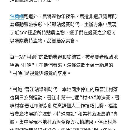
活蹦亂跳的太行黑山羊。
包養網
跑道外，農特產物年夜集、農遺非遺展覽等配
套運動豐盛多彩。邯鄲站競賽時代，主辦方集中展現
了近300種處所特點農產物，選手們在競賽之余還可
以選購農特產物，品嘗農家美食。
每一站“村跑”的啟動典禮和終結式，被參賽者親熱地
稱為“村晚”。在他們看來，這佈滿鄉土頭土腦息的
“村晚”是視覺與聽覺的享用。
“村跑”晉江站舉辦時代，本地同步停止的是晉江村落
復興日系列運動、晉江市第十七屆“村BA”總決賽、晉
味村宴·晉江市鄉廚創意烹調個人工作技巧比賽、福建
省農產物展銷等運動，特殊開設“和美村落逛農遺”專
欄，集中展現本地村落周全復興扶植結果，停止村落