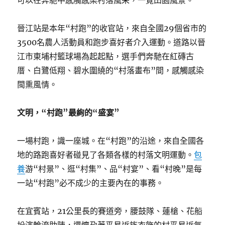
可以在奔馳中感觸感染村落風采，一覽田園風景。
晉江站是本年“村跑”的收官站，來自全國29個省市的
3500名農人活動員和跑步喜好者介入運動。道路以晉
江市東埔村籃球場為起起點，選手們奔馳在紅磚古
厝、白鷺低翔、碧水圍繞的“村落畫布”間，感觸感染
閩熏風情。
文明，“村跑”最絢的“盛宴”
一場村跑，識一座城。在“村跑”的沿途，來自全國各
地的路跑喜好者碰見了各類各樣的村落文明運動。
包
養
游“村景”、逛“村集”、品“村宴”、看“村晚”是每
一站“村跑”必不成少的主要內在的事務。
在宜賓站，21公里長的賽道旁，腰鼓隊、蓮槍、花船