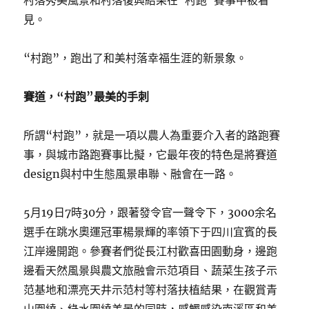
村落秀美風景和村落復興結果在“村跑”賽事中被看
見。
“村跑”，跑出了和美村落幸福生涯的新景象。
賽道，“村跑”最美的手刺
所謂“村跑”，就是一項以農人為重要介入者的路跑賽
事，與城市路跑賽事比擬，它最年夜的特色是將賽道
design與村中生態風景串聯、融會在一路。
5月19日7時30分，跟著發令官一聲令下，3000余名
選手在跳水奧運冠軍楊景輝的率領下于四川宜賓的長
江岸邊開跑。參賽者們從長江村歡喜田園動身，邊跑
邊看天然風景與農文旅融會示范項目、蔬菜生孩子示
范基地和漂亮天井示范村等村落扶植結果，在觀賞青