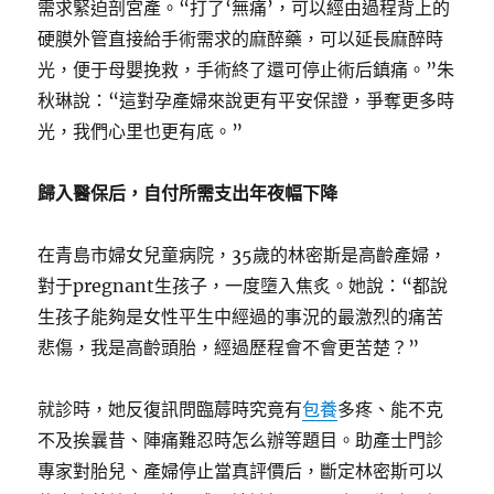
需求緊迫剖宮產。“打了‘無痛’，可以經由過程背上的
硬膜外管直接給手術需求的麻醉藥，可以延長麻醉時
光，便于母嬰挽救，手術終了還可停止術后鎮痛。”朱
秋琳說：“這對孕產婦來說更有平安保證，爭奪更多時
光，我們心里也更有底。”
歸入醫保后，自付所需支出年夜幅下降
在青島市婦女兒童病院，35歲的林密斯是高齡產婦，
對于pregnant生孩子，一度墮入焦炙。她說：“都說
生孩子能夠是女性平生中經過的事況的最激烈的痛苦
悲傷，我是高齡頭胎，經過歷程會不會更苦楚？”
就診時，她反復訊問臨蓐時究竟有
包養
多疼、能不克
不及挨曩昔、陣痛難忍時怎么辦等題目。助產士門診
專家對胎兒、產婦停止當真評價后，斷定林密斯可以