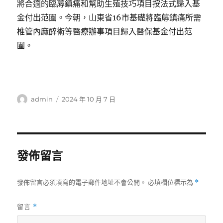
將合適的臨蓐鎮痛和幫助生殖技巧項目按法式歸入基
金付出范圍。今朝，山東省16市基礎將臨蓐鎮痛所需
椎管內麻醉術等醫療辦事項目歸入醫保基金付出范
圍。
作
發
admin
2024 年 10 月 7 日
者
佈
日
期:
發佈留言
發佈留言必須填寫的電子郵件地址不會公開。
必填欄位標示為
*
留言
*