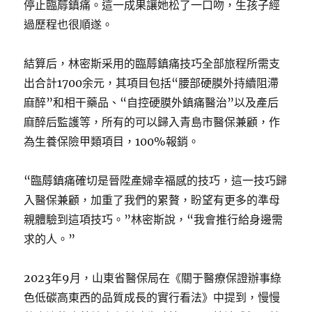
停止臨蓐鎮痛。這一成果讓她松了一口吻，生孩子經
過歷程也很順遂。
結算后，林密斯采用的臨蓐鎮痛技巧全部旅程所需支
出合計1700余元，其項目包括“腰部硬膜外持續阻滯
麻醉”和相干藥品、“自控硬膜外鎮痛醫治”以及產后
麻醉后監護等，所有的可以歸入青島市醫保兼顧，作
為生養保險甲類項目，100%報銷。
“臨蓐鎮痛確切是晉陞產婦幸福感的技巧，這一技巧歸
入醫保兼顧，加重了我們的累贅，盼望有更多的準母
親體驗到這項技巧。”林密斯說，“我會推行給身邊需
求的人。”
2023年9月，山東省醫保局在《關于醫療保證辦事綠
色低碳高東西的品質成長的實行看法》中提到，慢慢