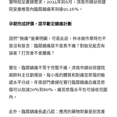
實時知足產婦需求。2024年前6月，濟南市婦幼保健
院安產椎管內臨蓐鎮痛率到達91.26%。
孕期完成評價，提早斷定鎮痛計劃
固然“無痛”後果明顯，可是此前，仲冰做作業時也不
是沒有掛念：臨蓐鎮痛是不是真不痛？對胎兒能否有
損害？打完會不會腰痛？
實在，臨蓐鎮痛不等于完整不痛。濟南市婦幼保健院
麻醉科主任劉偉說，每小我的體質和對痛苦悲傷的敏
感水平分歧，年夜部門產婦在實行臨蓐鎮痛后痛苦悲
傷可以削減70%到80%，痛苦悲傷水平在可接收范圍
內。
此外，臨蓐鎮痛長處凸起：應用的藥物劑量是剖宮產