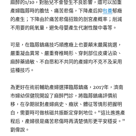
麻醉的1/10，對胎兒不會發生不良影響，還可以加重
產婦臨蓐時的膽怯、痛苦悲傷，下降產后抑
包養
郁癥
的產生；下降由於痛苦悲傷招致的剖宮產概率；削減
不用要的耗氧量，避免母嬰產生代謝性酸中毒等。
可是，在臨蓐鎮痛技巧順應癥上也要顛末嚴厲挑選，
嚴重凝血異常、嚴重脊椎畸形、穿刺部位皮膚沾染、
麻醉藥過敏、不自愿和不共同的產婦均不克不及采用
這種技巧。
為更好在術前輔助產婦選擇臨蓐鎮痛，2017年，濟南
市婦幼保健院開設了麻醉門診，將臨蓐鎮痛評價前
移，在孕期就對產婦病史、癥狀、體征等情形把握明
白，需要時可做核磁共振斷定穿刺地位。“這比進進產
程后，產婦很是痛苦悲傷時再清楚情形更平安穩妥。”
劉偉說。