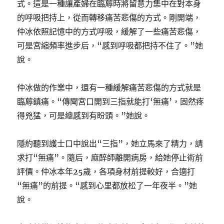
式。這是一種讓產婦在臨蓐時將留意力集中在對本身
的呼吸把持上，從而轉移痛苦悲傷的方式。剛開端，
仲冰依照記憶中的方式呼吸，緩解了一些痛苦悲傷，
可是宮縮頻率進步后，“感到呼吸都把持不住了。”她
說。
仲冰做的作業中，還有一種緩解痛苦悲傷的方式就是
臨蓐鎮痛。“傳聞宮口開到三指就能打‘無痛’，固然疼
得兇猛，可是總感到有盼頭。”她說。
隱約聽到護士口中說出“三指”，她立馬來了精力，請
求打“無痛”。隨后，麻醉師離開病房，給她停止術前
評價。仲冰本年25歲，各項身材前提較好，合適打
“無痛”的前提。“感到心里都放松了一年夜半。”她
說。