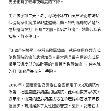
支出也有了較年夜幅度的下降。
生完孩子第二天，老手母親仲冰在山東省濟南市婦幼
保健院家化病房曾經能遲緩走動。她對臨蓐的苦楚記
憶都逗留在打“無痛”之前。說起“無痛”，她豎起年夜
拇指，贊不停口。
“無痛”在醫學上被稱為臨蓐鎮痛，就是應用各類方式
使臨蓐時的痛苦悲傷加重。最常用且最有用的方式是
采用低濃度部分麻醉藥的“椎管內臨蓐鎮痛”，仲冰說
的打“無痛”特指這一手腕。
2019年，國度衛生安康委在全國斷定了913家病院作
為第一批國度臨蓐鎮痛試點病院，此中山東有46家。
近年來，山東的臨蓐鎮痛技巧在孕產婦中普及率年夜
幅進步，有用緩解了女性臨蓐苦楚。近日，記者在山