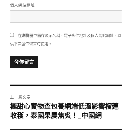
個人網站網址
在
瀏覽器
中儲存顯示名稱、電子郵件地址及個人網站網址，以
供下次發佈留言時使用。
文
上一篇文章
章
極甜心寶物查包養網端低溫影響榴蓮
上
一
收穫，泰國果農焦炙！_中國網
導
篇
覽
文