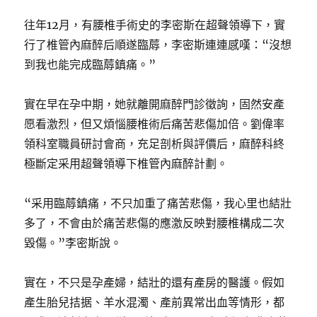
往年12月，有腰椎手術史的李密斯在超聲領導下，實
行了椎管內麻醉后順遂臨蓐，李密斯連連感嘆：“沒想
到我也能完成臨蓐鎮痛。”
實在早在孕中期，她就離開麻醉門診徵詢，固然安產
愿看激烈，但又煩惱腰椎術后痛苦悲傷加倍。劉偉率
領科室職員研討會商，充足剖析與評價后，麻醉科終
極斷定采用超聲領導下椎管內麻醉計劃。
“采用臨蓐鎮痛，不只加重了痛苦悲傷，我心里也結壯
多了，不會由於痛苦悲傷的應激反映對腰椎構成二次
毀傷。”李密斯說。
實在，不只是孕產婦，結壯的還有產房的醫護。假如
產生胎兒拮据、羊水混濁、產前異常出血等情形，都