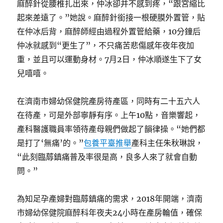
麻醉針從腰椎扎出來，仲冰卻并不感到疼，“跟宮縮比
起來差遠了。”她說。麻醉針銜接一根硬膜外置管，貼
在仲冰后背，麻醉師經由過程外置管給藥，10分鐘后
仲冰就感到“更生了”，不只痛苦悲傷感年夜年夜加
重，並且可以運動身材。7月2日，仲冰順遂生下了女
兒嘻嘻。
在濟南市婦幼保健院產房待產區，同時有二十五六人
在待產，可是外部寧靜有序。上午10點，音樂響起，
產科醫護職員率領待產母親們做起了韻律操。“她們都
是打了‘無痛’的。”
包養平臺推舉
產科主任朱秋琳說，
“此刻臨蓐鎮痛普及率很是高，良多人來了就會自動
問。”
為知足孕產婦對臨蓐鎮痛的需求，2018年開端，濟南
市婦幼保健院麻醉科年夜夫24小時在產房輪值，確保