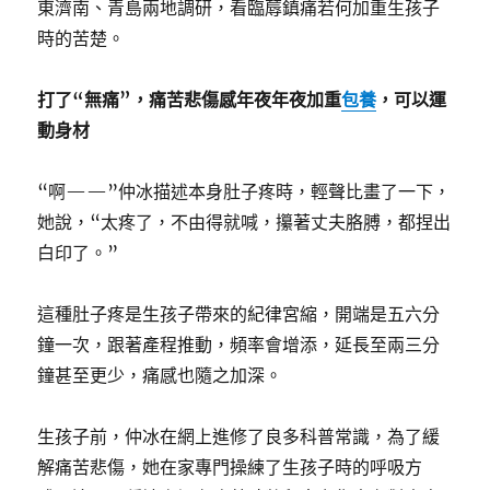
東濟南、青島兩地調研，看臨蓐鎮痛若何加重生孩子
時的苦楚。
打了“無痛”，痛苦悲傷感年夜年夜加重
包養
，可以運
動身材
“啊——”仲冰描述本身肚子疼時，輕聲比畫了一下，
她說，“太疼了，不由得就喊，攥著丈夫胳膊，都捏出
白印了。”
這種肚子疼是生孩子帶來的紀律宮縮，開端是五六分
鐘一次，跟著產程推動，頻率會增添，延長至兩三分
鐘甚至更少，痛感也隨之加深。
生孩子前，仲冰在網上進修了良多科普常識，為了緩
解痛苦悲傷，她在家專門操練了生孩子時的呼吸方