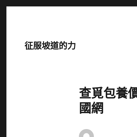
征服坡道的力
查覓包養
國網