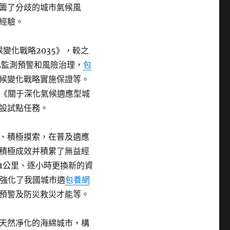
籌了分歧的城市氣候風
經驗。
候變化戰略2035》，較之
化監測預警和風險治理，
包
候變化戰略實施保證等。
發《關于深化氣候適應型城
設試點任務。
、積極摸索，在普及適應
積極成效并積累了無益經
1公里、逐小時更換新的資
，強化了我國城市適
包養網
預警及防災救災才能等。
天然凈化的海綿城市，構