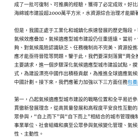
成了一批可復制、可推廣的經驗，獲得了必定成效。好比
海綿城市建設超2000萬平方米，水資源綜合治理才能顯
但是，我國正處于工業化和城鎮化疾速發展的歷史階段，
氣候效應疊加，氣候適應型城市建設仍任重道遠。當前，
夠、對氣候風險認識缺乏、任務機制尚不完美、資源投進
應才能亟待晉陞等問題。鑒于此，我們要深刻落實“周全
主要請求，進一個步驟深化氣候適應型城市建設試點，摸
式，為建設漂亮中國作出積極貢獻，為推進全球適應氣候
中國計劃。接下來，我們應著力加強以下三方面任務
包養
第一，凸起氣候適應型城市建設的戰略位置和全平易近參
貫徹新發展理念，從高質量發展和高程度平安良性互動的
眾參與，“自上而下”與“自下而上”相結合的城市管理機
事業單位、社會組織和廣至公眾參與氣候變化管理、氣候
性、主動性。