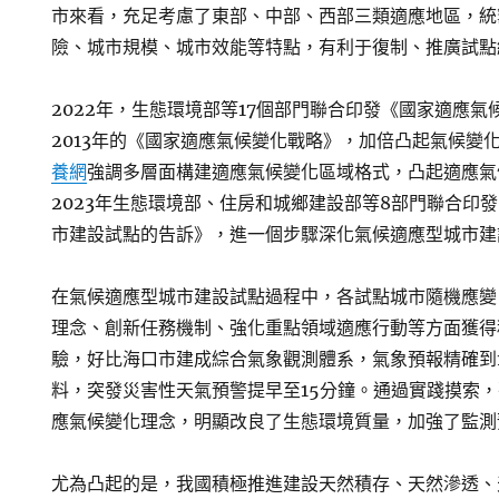
市來看，充足考慮了東部、中部、西部三類適應地區，統
險、城市規模、城市效能等特點，有利于復制、推廣試點
2022年，生態環境部等17個部門聯合印發《國家適應氣
2013年的《國家適應氣候變化戰略》，加倍凸起氣候變
養網
強調多層面構建適應氣候變化區域格式，凸起適應氣
2023年生態環境部、住房和城鄉建設部等8部門聯合印
市建設試點的告訴》，進一個步驟深化氣候適應型城市建
在氣候適應型城市建設試點過程中，各試點城市隨機應變
理念、創新任務機制、強化重點領域適應行動等方面獲得
驗，好比海口市建成綜合氣象觀測體系，氣象預報精確到
料，突發災害性天氣預警提早至15分鐘。通過實踐摸索
應氣候變化理念，明顯改良了生態環境質量，加強了監測
尤為凸起的是，我國積極推進建設天然積存、天然滲透、