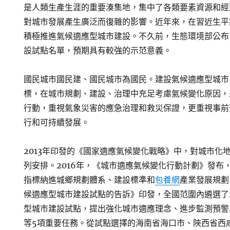
是人類生產生涯的重要湊集地，集中了各類要素資源和經
對城市發展產生廣泛而復雜的影響。近年來，在習近生平
積極推進氣候適應型城市建設。不久前，生態環境部公布
設試點名單，預期具有較強的示范意義。
國民城市國民建、國民城市為國民。建設氣候適應型城市
標，在城市規劃、建設、治理中充足考慮氣候變化原因，
行動，重視氣象災害的應急治理和救災保證，更重視事前
行和可持續發展。
2013年印發的《國家適應氣候變化戰略》中，對城市化
列安排。2016年，《城市適應氣候變化行動計劃》發布
指標納進城鄉規劃體系、建設標準和
包養網
產業發展規劃
候適應型城市建設試點的告訴》印發，全國范圍內遴選了
型城市建設試點，提出強化城市適應理念、進步監測預警
等5項重要任務。從試點選擇的海南省海口市、陜西省西