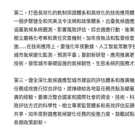
第二，打造長效化的軌制保證體系和高效化的技術應用體
一個步驟健全和完美法令法規和政策體系，出臺氣候適應
涵蓋氣候系統觀測、影響風險評估、綜合適應行動、後果
樹立嚴格化考察和責任究查機制，加年夜執法和監督檢查
施……在技術應用上，要強化年夜數據、人工智能等數字
城市氣候變化監測、預測平臺；要創新研發、應用推廣更
技術，晉陞城市基礎設施的氣候韌性、生態系統的服務才
第三，健全深化氣候適應型城市建設的評估體系和推廣機
任務成效進行綜合評估，提煉總結各地區任務亮點及顯著
廣的經驗。要廣泛整合國家和國際社會的資金、技術、科
險評估方式的科學性、樹立專業監管體系和長效評估反饋
共享，加年夜對適應氣候變化任務的投進力度，鼓勵試點
各類政策創新。