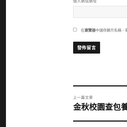
個人網站網址
在
瀏覽器
中儲存顯示名稱、
文
上一篇文章
章
金秋校園查包
上
一
導
篇