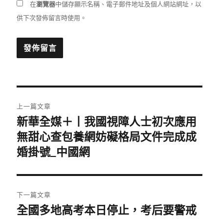
在
瀏覽器
中儲存顯示名稱、電子郵件地址及個人網站網址，以
供下次發佈留言時使用。
文
上一篇文章
章
新華全媒＋丨我國視障人士初次應用
上
一
無甜心查包養網妨礙格局文件完成成
導
篇
婚掛號_中國網
覽
文
章:
下一篇文章
全國多地高考本日停止，考后要警戒
下