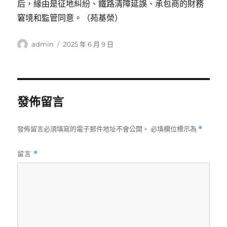
后，緣由是征地糾紛、鐵路清障延誤、承包商的財務
窘境和監管同意。（苑基榮）
作
發
admin
2025 年 6 月 9 日
者
佈
日
期:
發佈留言
發佈留言必須填寫的電子郵件地址不會公開。
必填欄位標示為
*
留言
*