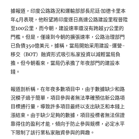
據報道，印度公路路況和運輸部部長尼廷·加德卡里本
年4月表現，他盼望將印度逐日高速公路建設里程晉陞
至100公里，而今朝，建設速率還沒有跨越37公里的
門檻。但是，僅達到今朝的擴張速率，公路治理部門
已負債350億美元，據稱，當局開始采用建設-運營-
移交（BOT）融資形式吸引私家投資以減輕當局負
擔。但今朝看來，當局仍承擔了年夜部門的建設本
錢。
報道剖析稱，在年夜多數項目中，由于數據缺少和路
況模子過于簡單，項目參與者無法準確預估新公路項
目標通行量，導致許多項目最終以支出缺乏和本錢上
漲結束。由于缺少足夠的數據，項目投標者無法保證
靠得住的盈利才能，傾向于防止參與競標，必定水平
下限制了該行業私家融資參與的興趣。