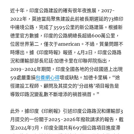
近十年，印度公路建設的確有很年夜進展，2017-
2022年，莫迪當局聚焦建設此前被長期遲延的73條印
中邊境公路，完成了3595公里的新公路建築。根據新
德里官方數據，印度的公路網總長超過600萬公里，
位居世界第二，僅次于american。不過，質量問題不
時爆出。據《印度時報》報道，4月2日，印度公路路
況和運輸部部長尼廷·加德卡里在印聯邦院指出，
2019-2024年期間，印度全國各地的分歧國道上出現
59處嚴重損
包養網心得
壞或缺點。加德卡里稱，“途
徑建設工程師、顧問及其提交的‘分歧格’項目報告是
導致印路況變亂數不斷增添的禍首禍首。”
此外，據印度《印刷報》引述印度公路路況和運輸部3
月提交的一份關于2025-2026年撥款請求的報告，截
至2024年7月，印度全國共有697個公路項目進度滯