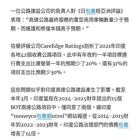
一位公路建設公司的負責人對《日
包養
經亞洲評論》
表現：“高速公路最終服務的重型商用車輛數量少于預
期，而維護和修復本錢高于預期。”
信譽評級公司CareEdge Ratings剖析了2021年印度
各地42個收費公路項目。此中有年夜約一半項目標通
行費支出比運營第一年的預期少了20%，還有31%的
項目支出比預期少30%。
這些問題似乎對印度高速公路建設產生了影響。截至
本年3月，印度當局在2024-2025財年提出的15個
BOT高速公路項目中，僅同意了兩個。據印度
“moneyco
包養網
ntrol”網站報道，從2014-2015財
年到2022-2023財年，印度公路治理部門的債務
包養
增長了14倍。