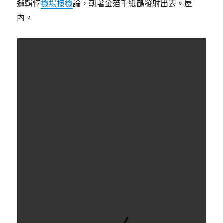
邏輯悖
機場接機
論，朝著金箔千紙鶴發射出去。屋
內。