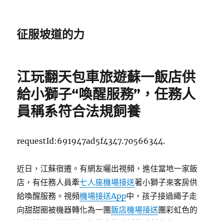
征服坡道的力
江玩翻天包車旅遊蘇一飯店供
給小獅子“喚醒服務”，任務人
員稱系符合法規飼養
requestId:691947ad5f4347.70566344.
近日，江蘇宿遷。有網友曬出視頻，進住當地一家飯
店，有任務人員牽
七人座機場接送
著小獅子來客房供
給喚醒服務。視頻
機場接送App
中，孩子接過繩子走
向甜甜圈被機器轉化為一團
飯店機場接送
團彩虹色的