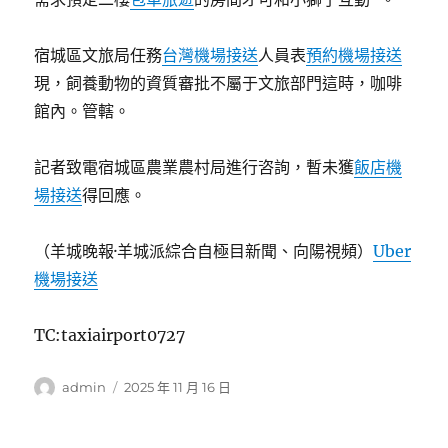
宿城區文旅局任務
台灣機場接送
人員表
預約機場接送
現，飼養動物的資質審批不屬于文旅部門這時，咖啡
館內。管轄。
記者致電宿城區農業農村局進行咨詢，暫未獲
飯店機
場接送
得回應。
（羊城晚報·羊城派綜合自極目新聞、向陽視頻）
Uber
機場接送
TC:taxiairport0727
作
發
admin
2025 年 11 月 16 日
者
佈
日