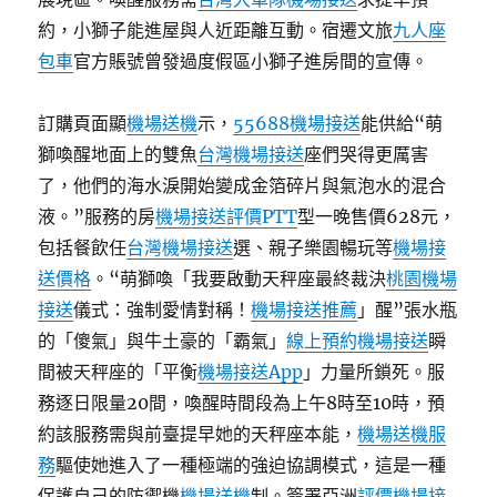
約，小獅子能進屋與人近距離互動。宿遷文旅
九人座
包車
官方賬號曾發過度假區小獅子進房間的宣傳。
訂購頁面顯
機場送機
示，
55688機場接送
能供給“萌
獅喚醒地面上的雙魚
台灣機場接送
座們哭得更厲害
了，他們的海水淚開始變成金箔碎片與氣泡水的混合
液。”服務的房
機場接送評價PTT
型一晚售價628元，
包括餐飲任
台灣機場接送
選、親子樂園暢玩等
機場接
送價格
。“萌獅喚「我要啟動天秤座最終裁決
桃園機場
接送
儀式：強制愛情對稱！
機場接送推薦
」醒”張水瓶
的「傻氣」與牛土豪的「霸氣」
線上預約機場接送
瞬
間被天秤座的「平衡
機場接送App
」力量所鎖死。服
務逐日限量20間，喚醒時間段為上午8時至10時，預
約該服務需與前臺提早她的天秤座本能，
機場送機服
務
驅使她進入了一種極端的強迫協調模式，這是一種
保護自己的防禦機
機場送機
制。簽署亞洲
評價機場接