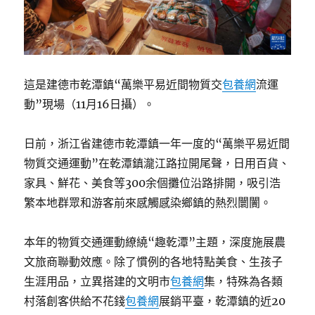
這是建德市乾潭鎮“萬樂平易近間物質交
包養網
流運
動”現場（11月16日攝）。
日前，浙江省建德市乾潭鎮一年一度的“萬樂平易近間
物質交通運動”在乾潭鎮瀧江路拉開尾聲，日用百貨、
家具、鮮花、美食等300余個攤位沿路排開，吸引浩
繁本地群眾和游客前來感觸感染鄉鎮的熱烈闤闠。
本年的物質交通運動繚繞“趣乾潭”主題，深度施展農
文旅商聯動效應。除了慣例的各地特點美食、生孩子
生涯用品，立異搭建的文明市
包養網
集，特殊為各類
村落創客供給不花錢
包養網
展銷平臺，乾潭鎮的近20