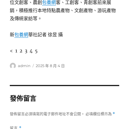
位文創客、農創
包養網
客、工創客、青創客前來展
銷，積極推行本地特點農產物、文創產物、游玩產物
及傳統家紡等。
新
包養網
華社記者 徐昱 攝
< 1 2 3 4 5
作
發
admin
2025 年 8 月 4 日
者
佈
日
期:
發佈留言
發佈留言必須填寫的電子郵件地址不會公開。
必填欄位標示為
*
留言
*