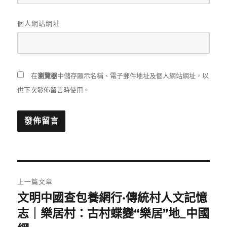
個人網站網址
在
瀏覽器
中儲存顯示名稱、電子郵件地址及個人網站網址，以
供下次發佈留言時使用。
文
上一篇文章
章
文明中國查包養網行·傳統村人文記憶
上
一
志｜樂居村：古村蝶變“樂居”地_中國
導
篇