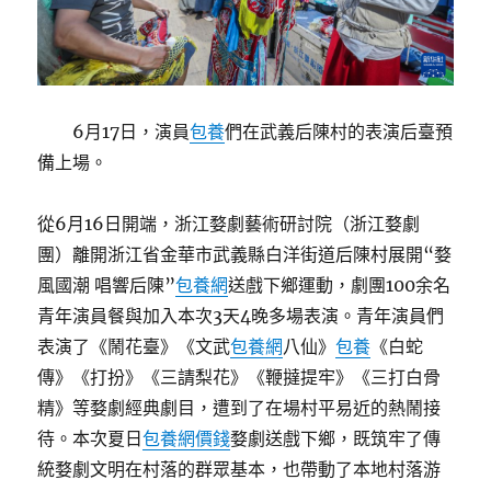
6月17日，演員
包養
們在武義后陳村的表演后臺預
備上場。
從6月16日開端，浙江婺劇藝術研討院（浙江婺劇
團）離開浙江省金華市武義縣白洋街道后陳村展開“婺
風國潮 唱響后陳”
包養網
送戲下鄉運動，劇團100余名
青年演員餐與加入本次3天4晚多場表演。青年演員們
表演了《鬧花臺》《文武
包養網
八仙》
包養
《白蛇
傳》《打扮》《三請梨花》《鞭撻提牢》《三打白骨
精》等婺劇經典劇目，遭到了在場村平易近的熱鬧接
待。本次夏日
包養網價錢
婺劇送戲下鄉，既筑牢了傳
統婺劇文明在村落的群眾基本，也帶動了本地村落游