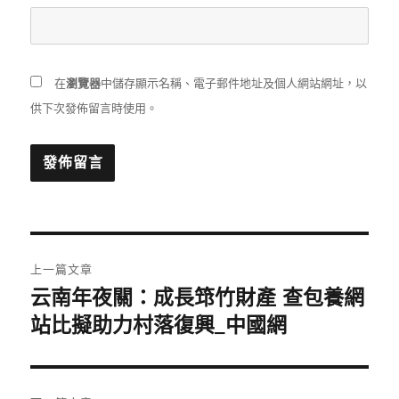
在
瀏覽器
中儲存顯示名稱、電子郵件地址及個人網站網址，以
供下次發佈留言時使用。
文
上一篇文章
章
云南年夜關：成長筇竹財產 查包養網
上
一
站比擬助力村落復興_中國網
導
篇
覽
文
章: