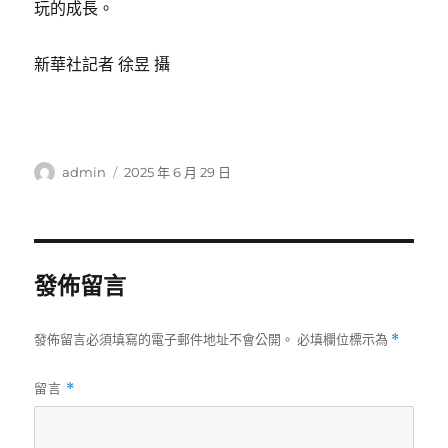
玩的成長。
新華社記者 徐昱 攝
作
發
admin
2025 年 6 月 29 日
者
佈
日
期:
發佈留言
發佈留言必須填寫的電子郵件地址不會公開。
必填欄位標示為
*
留言
*