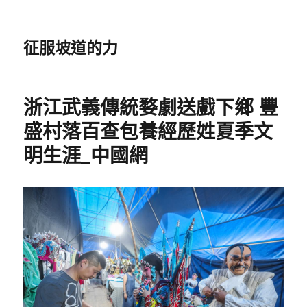
征服坡道的力
浙江武義傳統婺劇送戲下鄉 豐
盛村落百查包養經歷姓夏季文
明生涯_中國網