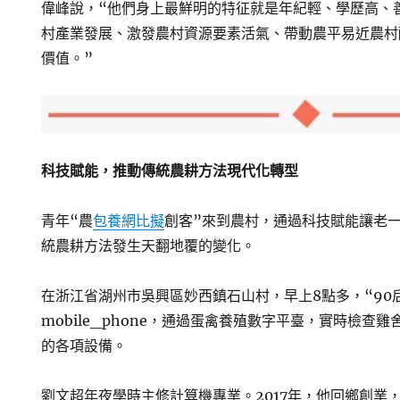
偉峰說，“他們身上最鮮明的特征就是年紀輕、學歷高、善
村產業發展、激發農村資源要素活氣、帶動農平易近農村
價值。”
科技賦能，推動傳統農耕方法現代化轉型
青年“農
包養網比擬
創客”來到農村，通過科技賦能讓老一
統農耕方法發生天翻地覆的變化。
在浙江省湖州市吳興區妙西鎮石山村，早上8點多，“90
mobile_phone，通過蛋禽養殖數字平臺，實時檢查
的各項設備。
劉文超年夜學時主修計算機專業。2017年，他回鄉創業