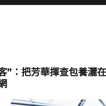
創客”：把芳華揮查包養灑
網