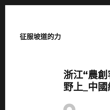
征服坡道的力
浙江“農
野上_中國