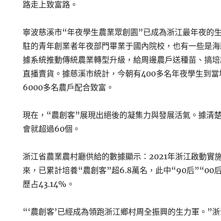
路走上致富路。
寧波慈溪市“年夜學生農業眾創園”已成為浙江最年夜的
駐的青年創業者年夜部門畢業于國內院校，也有一些是海
據系統推動傳統農業轉型升級，給周邊農戶送種苗、搞培
直播賣貨。據慈溪市統計，今朝有400多名年夜學生到
6000多名農戶配合致富。
現在，“農創客”展現出絕後的凝集力與發展活氣。據清
會就超過60個。
浙江省農業農村廳供給的數據顯示：2021年浙江啟動實
來，已累計培養“農創客”超6.8萬名，此中“90后”“00
歷占43.14%。
“‘農創客’已經成為領跑浙江鄉村周全振興的生力軍。”