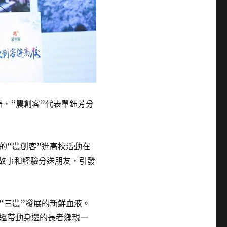
辦，“農創客”代表單鈺芳分
的“農創客”進高校活動在
業故事和經驗分送朋友，引發
“三農”發展的新鮮血液。
還帶動身邊的長者鄉親一