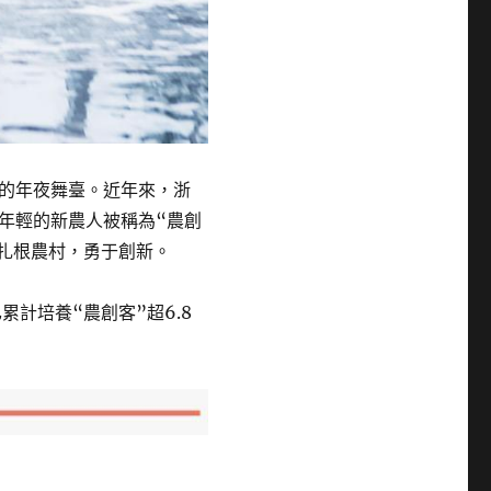
的年夜舞臺。近年來，浙
年輕的新農人被稱為“農創
，扎根農村，勇于創新。
計培養“農創客”超6.8