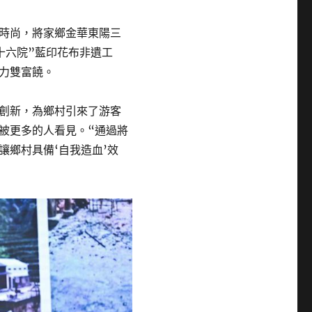
時尚，將家鄉金華東陽三
十六院”藍印花布非遺工
力雙富饒。
創新，為鄉村引來了游客
被更多的人看見。“通過將
讓鄉村具備‘自我造血’效