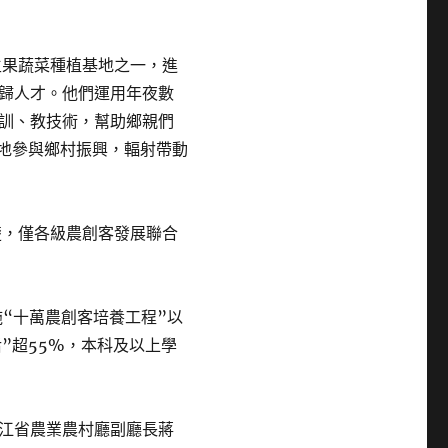
生果蔬菜種植基地之一，進
歸人才。他們運用年夜數
訓、教技術，幫助鄉親們
當地參與鄉村振興，輻射帶動
楚，僅各級農創客發展聯合
施“十萬農創客培養工程”以
后”超55%，本科及以上學
浙江省農業農村廳副廳長蔣