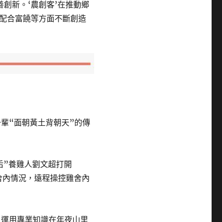
創新。‘農創客’在推動鄉
配合富饒等方面不斷創造
輩“面朝黃土背朝天”的傳
后”養雞人劉文超打開
雞舍內情況，遠程操控雞舍內
，運用專業知識在年夜山里