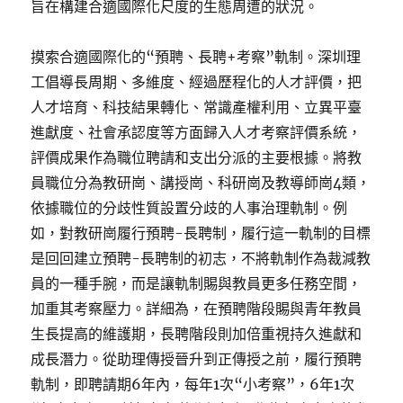
旨在構建合適國際化尺度的生態周遭的狀況。
摸索合適國際化的“預聘、長聘+考察”軌制。深圳理
工倡導長周期、多維度、經過歷程化的人才評價，把
人才培育、科技結果轉化、常識產權利用、立異平臺
進獻度、社會承認度等方面歸入人才考察評價系統，
評價成果作為職位聘請和支出分派的主要根據。將教
員職位分為教研崗、講授崗、科研崗及教導師崗4類，
依據職位的分歧性質設置分歧的人事治理軌制。例
如，對教研崗履行預聘-長聘制，履行這一軌制的目標
是回回建立預聘-長聘制的初志，不將軌制作為裁減教
員的一種手腕，而是讓軌制賜與教員更多任務空間，
加重其考察壓力。詳細為，在預聘階段賜與青年教員
生長提高的維護期，長聘階段則加倍重視持久進獻和
成長潛力。從助理傳授晉升到正傳授之前，履行預聘
軌制，即聘請期6年內，每年1次“小考察”，6年1次