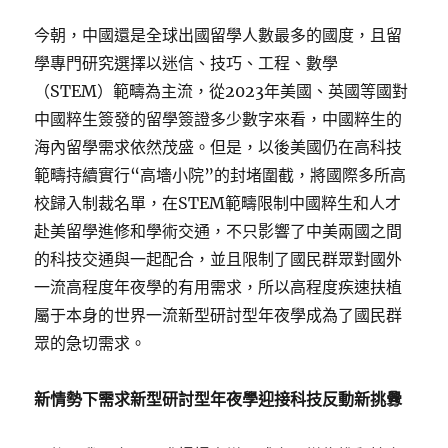
今朝，中國還是全球出國留學人數最多的國度，且留
學專門研究選擇以迷信、技巧、工程、數學
（STEM）範疇為主流，從2023年美國、英國等國對
中國粹生簽發的留學簽證多少數字來看，中國粹生的
海內留學需求依然茂盛。但是，以後美國仍在高科技
範疇持續實行“高墻小院”的封堵圍截，將國際多所高
校歸入制裁名單，在STEM範疇限制中國粹生和人才
赴美留學進修和學術交通，不只影響了中美兩國之間
的科技交通與一起配合，並且限制了國民群眾對國外
一流高程度年夜學的有用需求，所以高程度疾速扶植
屬于本身的世界一流新型研討型年夜學成為了國民群
眾的急切需求。
新情勢下需求新型研討型年夜學迎接科技反動新挑釁