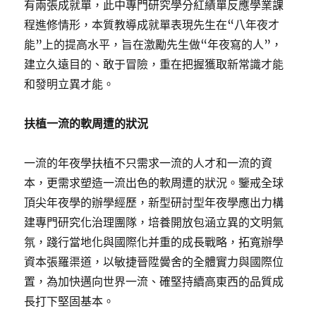
有兩張成就單，此中專門研究學分紅績單反應學業課
程進修情形，本質教導成就單表現先生在“八年夜才
能”上的提高水平，旨在激勵先生做“年夜寫的人”，
建立久遠目的、敢于冒險，重在把握獲取新常識才能
和發明立異才能。
扶植一流的軟周遭的狀況
一流的年夜學扶植不只需求一流的人才和一流的資
本，更需求塑造一流出色的軟周遭的狀況。鑒戒全球
頂尖年夜學的辦學經歷，新型研討型年夜學應出力構
建專門研究化治理團隊，培養開放包涵立異的文明氣
氛，踐行當地化與國際化并重的成長戰略，拓寬辦學
資本張羅渠道，以敏捷晉陞黌舍的全體實力與國際位
置，為加快邁向世界一流、確堅持續高東西的品質成
長打下堅固基本。