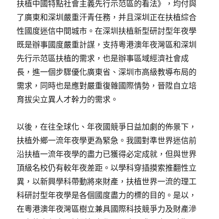
扶植中國特點社會主義先行示范區的看法》，均付與
了廣東和深圳嚴重汗青任務，并且深圳正在扶植綜合
性國度迷信中間城市。在深圳扶植新型研討型年夜學
既是辦事國度嚴重計謀，支持粵港澳年夜灣區和深圳
先行示范區扶植的需求，也是辦事區域經濟社會成
長，進一個步驟優化廣東省、深圳市高級教導布局的
需求，同時也是應對嚴重復雜國際情勢，晉陞自立培
育拔尖立異人才幹力的需求。
以後，在往全球化、年夜國競爭日益加劇的佈景下，
扶植外鄉一流年夜學更為緊急。我國對準世界迷信前
沿扶植一流年夜學的盡力已獲得必定成就，但與世界
頂級名校仍有較年夜差距。以學科穿插摸索推翻性立
異，以新興學科帶動將來財產，扶植世界一流的理工
科研討型年夜學是各個國度盡力的標的目的。是以，
在粵港澳年夜灣區樹立兼具國際科技競爭力及財產滲