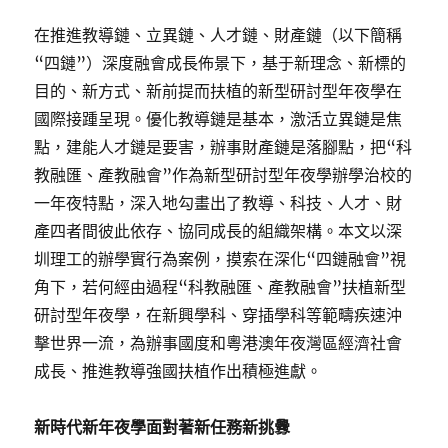
在推進教導鏈、立異鏈、人才鏈、財產鏈（以下簡稱
“四鏈”）深度融會成長佈景下，基于新理念、新標的
目的、新方式、新前提而扶植的新型研討型年夜學在
國際接踵呈現。優化教導鏈是基本，激活立異鏈是焦
點，建能人才鏈是要害，辦事財產鏈是落腳點，把“科
教融匯、產教融會”作為新型研討型年夜學辦學治校的
一年夜特點，深入地勾畫出了教導、科技、人才、財
產四者間彼此依存、協同成長的組織架構。本文以深
圳理工的辦學實行為案例，摸索在深化“四鏈融會”視
角下，若何經由過程“科教融匯、產教融會”扶植新型
研討型年夜學，在新興學科、穿插學科等範疇疾速沖
擊世界一流，為辦事國度和粵港澳年夜灣區經濟社會
成長、推進教導強國扶植作出積極進獻。
新時代新年夜學面對著新任務新挑釁