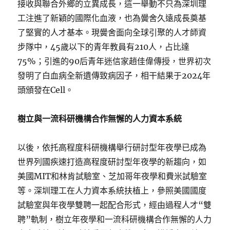
接收與聯合外鄉的立異成長，這一舉動不只為深圳理
工注進了新穎的國際化血液，也為黌舍久遠成長奠基
了堅實的人才基本。現黌舍面向全球引聚的人才師資
步隊中，45歲以下的青年教員有210人，占比達
75%；引進的90后青年迷信家趙佳偉傳授，世界初次
發明了白血病全新遺傳致病因子，相干結果于2024年
頭頒發在Cell。
樹立與一流科研機構合作無懈的人力資本系統
以後，依托高程度科研機構舉行研討型年夜學已成為
世界列國疾速打造高程度研討型年夜學的新趨向，如
美國MIT和林肯試驗室、芝加哥年夜學和費米試驗室
等。深圳理工在人力資本系統扶植上，參照美國國度
試驗室與年夜學雙聘一起配合形式，經由過程人才“雙
聘”軌制，樹立年夜學和一流科研機構合作無懈的人力