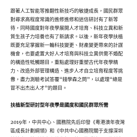
跟著人工智能等推翻性新技巧的敏捷成長，國民群眾
對尋求高程度常識的進修進修和迷信研討有了新等
待，同時國度對年夜學展開人才培育、科技立異和新
質生孩子力培養也有了新請求。以後，新年夜學扶植
既要充足掌握新一輪科技變更、財產變更帶來的計謀
機會，也要處置大好人才培育與科技立異供需不婚配
的構造性牴觸題目，重點處理好重塑古代年夜學精
力、改造外部管理構造、進步人才自立培育程度等挑
釁，盡力測驗考試答覆“錢學森之問”，以處理“總是
冒不出杰出人才”的題目。
扶植新型研討型年夜學是國度和國民群眾所需
2019年，中共中心、國務院先后印發《粵港澳年夜灣
區成長計劃綱領》和《中共中心國務院關于支撐深圳