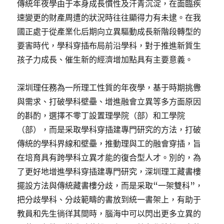
傳統年夜學由于本身成長慣性及汗青沉淀，在面臨疾
速變更的財產周遭的狀況時往往顯得力有未逮。在我
國正處于從產業化后期向立異驅動成長新階段轉型的
要害時代，學科穿插布局前沿學科，對于推進新質生
孩子力成長、催生新的經濟增加點具有主要意義。
深圳理任務為一所理工性質的年夜學，基于時期挑釁
與需求、打破學科壁壘、增進融會立異等多方面原因
的斟酌，選擇不零丁設置理學院（部）和工學院
（部），而是采取學科穿插建專門研究的方法，打破
傳統的學科界線和壁壘，推動理與工的融會穿插，旨
在培育具有跨學科立異才能的復合型人才。別的，為
了更好地增進學科穿插建專門研究，深圳理工藏書樓
擺設方法與傳統藏書樓分歧，而是采取“一架雙科”，
把分歧學科、分歧範疇的書放到統一書架上，有助于
教員和先生徜徉其間時，腦海中可以閃出更多立異的