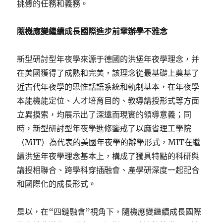
挑釁的任務和義務。
隨機應變繼續成長國際進步前輩辦學不雅念
新型研討型年夜學來源于德國的洪堡年夜學理念，并
在美國獲得了成熟和完美，該理念從最基礎上奠基了
近古代年夜學的思惟話語系統和軌制基本，在年夜學
本能機能定位、人才培育目的、教導講授形式等方面
立異摸索，均展示出了深遠而現實的領導意義；同
時，新型研討型年夜學進修鑒戒了以麻省理工學院
（MIT）為代表的美國年夜學的辦學形式，MIT在繼
續洪堡年夜學理念基本上，構成了獨具特點的科研與
講授相聯合、跨學科穿插融會、產學研深度一起配合
和國際化的成長形式。
是以，在“四鏈融會”視角下，隨機應變繼續成長國際