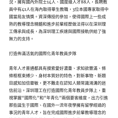
況，擁有國內外院士14人、國度級人才88人，長聘教
員中有41人在海內取得畢生教職，3位本國專家取得中
國當局友情獎。資深傳授的參加，使得國際上一些成
熟的教導理念精髓和進步前輩經歷做法得以在深圳理
工傳承與成長，為深圳理工疾速與國際接軌供給了強
無力的支持。
打造佈滿活氣的國際化青年教員步隊
青年人才普通都具有摸索愛好濃重、求知欲豐滿、條
條框框束縛少、身材本質好的特色，對新事物、新題
目感知加倍靈敏，更不難走在認知人類常識鴻溝的迷
信前沿。深圳理工在打造國際化青年教員步隊上，重
視掌握“國際化”和“年青化”兩個要害維度，出力引進
那些誕生于國際、在國外一流年夜學擁有留學經過的
事況的青年人才，旨在完成國際進步前輩教導理念的