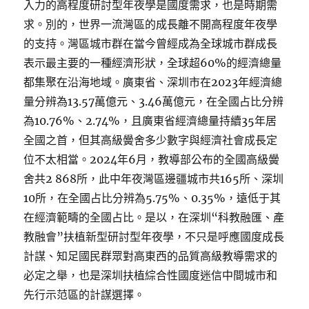
入力的高程度研討型年夜學是國度需求，也是時期需
求。別的，世界一流灣區的成長離不開高程度年夜學
的支持。灣區城市群在當今曾經成為全球城市群成長
表示最主要的一種經濟形狀，全球超60%的經濟總量
都集聚在沿海地域。廣東省、深圳市在2023年經濟總
量分辨為13.57萬億元、3.46萬億元，在全國占比分辨
為10.76%、2.74%，且廣東省經濟總量持續35年居
全國之首，但其高級黌舍多少數字與經濟社會成長定
位不太相當。2024年6月，教導部公布的全國高級黌
舍共2 868所，此中年夜灣區邊疆城市共165所、深圳
10所，在全國占比分辨為5.75%、0.35%，遠低于其
在經濟範疇的全國占比。是以，在深圳“科教融匯、產
教融會”扶植新型研討型年夜學，不只是呼應國度成長
計謀、知足國民群眾對高東西的品質高級教導需求的
必定之舉，也是深圳扶植綜合性國度迷信中間城市和
先行示范區的計謀選擇。