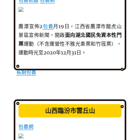
包養軟體
包養網
鷹潭宣佈2
包養
月19日，江西省鷹潭市龍虎山
景區宣佈新聞，開啟
面向湖北國民免資本性門
票
運動（不含運營性不雅光車票和竹筏票），
運動時光至2020年12月31日。
長期包養
山西臨汾市雲丘山
包養網