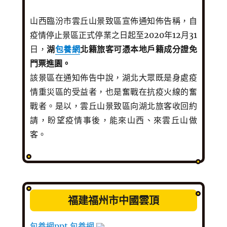
山西臨汾市雲丘山景致區宣佈通知佈告稱，自
疫情停止景區正式停業之日起至2020年12月31
日，
湖
包養網
北籍旅客可憑本地戶籍成分證免
門票進園。
該景區在通知佈告中說，湖北大眾既是身處疫
情重災區的受益者，也是奮戰在抗疫火線的奮
戰者。是以，雲丘山景致區向湖北旅客收回約
請，盼望疫情事後，能來山西、來雲丘山做
客。
福建福州市中國雲頂
包養網ppt
包養網