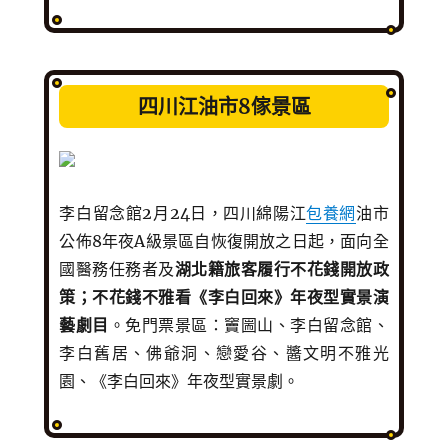
四川江油市8傢景區
李白留念館2月24日，四川綿陽江
包養網
油市
公佈8年夜A級景區自恢復開放之日起，面向全
國醫務任務者及
湖北籍旅客履行不花錢開放政
策；不花錢不雅看《李白回來》年夜型實景演
藝劇目
。免門票景區：竇圌山、李白留念館、
李白舊居、佛爺洞、戀愛谷、醬文明不雅光
園、《李白回來》年夜型實景劇。