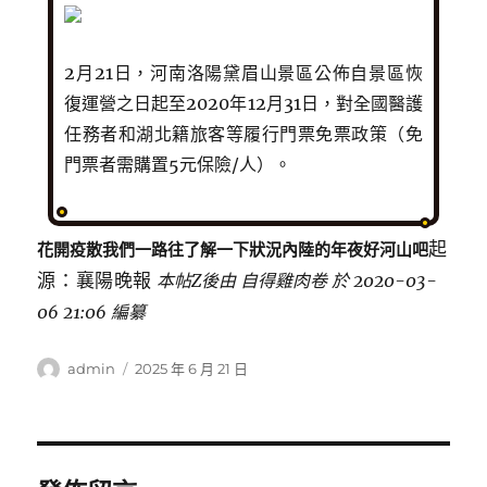
2月21日，河南洛陽黛眉山景區公佈自景區恢
復運營之日起至2020年12月31日，對全國醫護
任務者和湖北籍旅客等履行門票免票政策（免
門票者需購置5元保險/人）。
起
花開疫散
我們一路往了解一下狀況
內陸的年夜好河山吧
源：襄陽晚報
本帖Z後由 自得雞肉卷 於 2020-03-
06 21:06 編纂
作
發
admin
2025 年 6 月 21 日
者
佈
日
期: