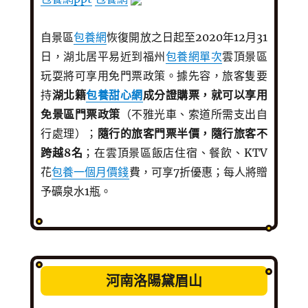
自景區
包養網
恢復開放之日起至2020年12月31
日，湖北居平易近到福州
包養網單次
雲頂景區
玩耍將可享用免門票政策。據先容，旅客隻要
持
湖北籍
包養甜心網
成分證購票，就可以享用
免景區門票政策
（不雅光車、索道所需支出自
行處理）；
隨行的旅客門票半價，隨行旅客不
跨越8名
；在雲頂景區飯店住宿、餐飲、KTV
花
包養一個月價錢
費，可享7折優惠；每人將贈
予礦泉水1瓶。
河南洛陽黛眉山