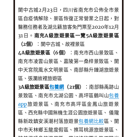
閬中古城2月23日，四川省南充市公佈全市景
區自疫情解除、景區恢復正常營業之日起，對
醫務任務者及湖北籍旅客免門票至2020年12月
31日。
南充A級旅遊景區一覽
5A級旅遊景區
（2個）
：閬中古城、故裡景區
4A級旅遊景區（6個）
：南充市西山景致區、
南充市凌雲山景區、嘉陵第一桑梓景致區、閬
中天宮院風水文明景區、南部縣升鐘湖旅遊景
區、張瀾故裡旅遊區
3A級旅遊景區
包養網
（21個）
：南部縣禹跡山
景致區、南充市北湖公園、高坪區鶴叫山
包養
app
旅遊景區、南充市高坪區金鳳山旅遊景
區、西充縣中國無機生涯公園旅遊景區、 儀隴
縣新政鎮安溪潮村落旅遊景
包養網比較
區、閬
中市天林鄉五龍度假區、擦耳桃源旅遊景區、