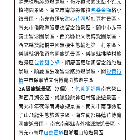
醉美橙噴鼻旅遊景區、花好植物園生態不雅光
植物園景區、南充市南部縣佈拉
包養金額
格小
鎮景區、南充市蓬安
甜心花園
縣紅豆村景區、
南充市儀隴縣張思德留念館景區、閬中市赤軍
義士留念園景區、西充縣桃文明博覽園景區、
西充縣雙龍橋中國無機生態輪迴第一村景區、
儀隴縣銅像留念園旅遊景區、儀隴縣拂曉村旅
遊景區
包養甜心網
、順慶區羅瑞卿留念館旅遊
景區、順慶區張瀾留念館旅遊景區、閬
包養行
情
中市保寧醋文明博覽園旅遊景區
2A級旅遊景區（7個）
：
包養網評價
南充營山
縣西月湖公園、儀隴縣龍神埡村落旅遊景區、
南充市年夜深南海旅遊景區、南充市南部縣廟
子山飛龍生態旅遊景區、南充南部縣蓮花博覽
園旅遊景區、 南充南部縣寺外桃源旅遊景區 、
南充市高坪
包養管道
橙鄉煙山旅遊景區