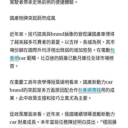
駕駛者帶來史無前例的便捷體驗。
國產物牌突起蔚然成風
近年來，技巧提高與brand抽像的晉陞讓國產車博得
了越來越多花費者的喜愛。以吉祥、長城為例，其市
場份額在國際外均浮現出微弱的增加態勢。在電動
包
養網
car 範疇，比亞迪的銷量已數月連任全球市場榜
首。
在重慶工商年夜學傳授莫遠明看來，國產新動力car
brand的突起是多方面原因配合作
包養網價錢
用的成
果，此中政策支撐和技巧立異尤為主要。
從政策層面來看，近年來，我國連續領導激勵新動力
car 財產成長。本年當局任務陳述明白提出，“穩固擴