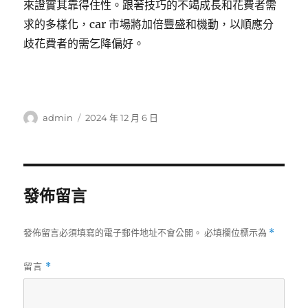
來證實其靠得住性。跟著技巧的不竭成長和花費者需
求的多樣化，car 市場將加倍豐盛和機動，以順應分
歧花費者的需乞降偏好。
作
發
admin
2024 年 12 月 6 日
者
佈
日
期:
發佈留言
發佈留言必須填寫的電子郵件地址不會公開。
必填欄位標示為
*
留言
*