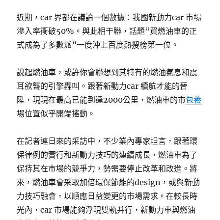
近期，car 界都在議論一個數據：我國新動力car 市場
滲入率衝破50%。與此相干聯，話題“買燃油車的正
式成為了多數派”一度沖上百度熱搜榜第一位。
說起燃油車，或許你會聯想到其特有的燃油氣息和震
耳欲聾的引擎轟叫。跟著新動力car 續航才能的晉
陞，現現在最高已能到達2000公里，燃油車的市
包養
場位置似乎開端搖動。
在記者連日來的采訪中，不少業內專家坦言，跟著環
保律例的實行和新動力技巧的連續成長，燃油車為了
保持其在市場的競爭力，勢需要停止改革和改進。將
來，燃油車會采取加倍環保節能的design，或與新動
力技巧融會，以順應日益變更的市場需求。在較長時
光內，car 市場能夠浮現雙軌并行，新動力車與燃油