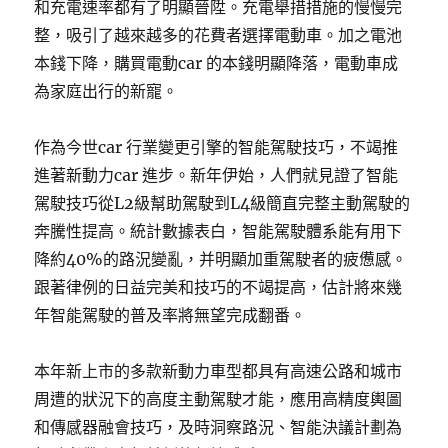
和充電速率都有了明顯晉陞。充電舉措措施的慢慢完
整，吸引了越來越多的花費者選擇電動車。加之電池
本錢下降，購買電動car 的本錢明顯降落，電動車成
為家庭出行的新寵。
作為今世car 行業變更引擎的智能駕駛技巧，不竭推
進著新動力car 進步。新年伊始，人們就見證了智能
駕駛技巧從L2級幫助駕駛到L4級簡直完整主動駕駛的
奔騰性提高。統計數據表白，智能駕駛體系能有用下
降約40%的路況變亂，并明顯加重駕駛者的疲憊感。
跟著律例的日益完美和技巧的不竭提高，估計將來幾
年智能駕駛的普及率將無望完成翻番。
本年新上市的多款新動力車型都具有高速公路和城市
周遭的狀況下的高度主動駕駛才能，應用高精度輿圖
和傳感器融會技巧，及時洞察路況、智能決議計劃為