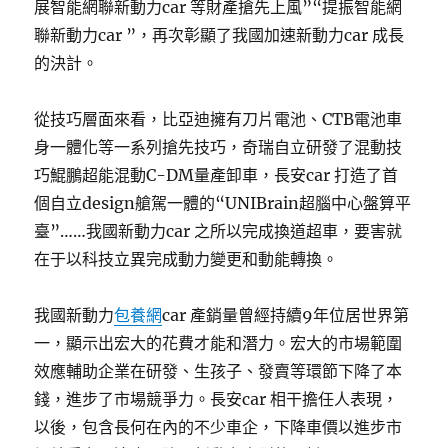
展智能網聯新動力car 等財產搶先上風”“提振智能網
聯新動力car ”，再次彰顯了我國加速新動力car 成長
的決計。
從技巧層面來看，比亞迪擁有刀片電池、CTB電池車
身一體化等一系列搶先技巧，奇瑞自立研發了混動技
巧鯤鵬超能混動C-DM量產卸車，長安car 打造了首
個自立design艙駕一體的“UNIBrain超腦中心盤算平
臺”……我國新動力car 之所以完成換道超車，要害就
在于以科技立異完成動力變更和動能轉換。
我國新動力
包養網
car 產銷量曾經持續9年位居世界第
一，顯示出宏大的花費才能和潛力。宏大的市場範圍
效應輔助企業在研發、生孩子、發賣等環節下降了本
錢，進步了市場競爭力。長安car 相干擔任人表現，
以後，包含長何在內的不少車企，下降車價以進步市