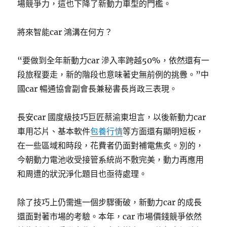
場競爭力，這也下降了新動力車型的門檻。
將來智能car 鴻溝在何方？
“要做到全年新動力car 滲入率跨越50%，依然還有一
段旅程要走，新的階段也意味著史無前例的挑釁。”中
國car 暢通協會副會長兼秘書長肖政三表現。
長安car 國度級技巧巨匠蔡渝東坦言，以後新動力car
車用芯片、基本軟件
包養行情
等方面還有顯明短板，
在一些區域和時段，花費者仍面對補電焦炙。別的，
今朝動力電池收受接管系統尚不敷完美，動力再應用
和周遭的狀況淨化題目也亟待處理。
除了技巧上仍需進一個步驟衝破，新動力car 的成長
還面對著市場的考驗。本年，car 市場價錢競爭依然