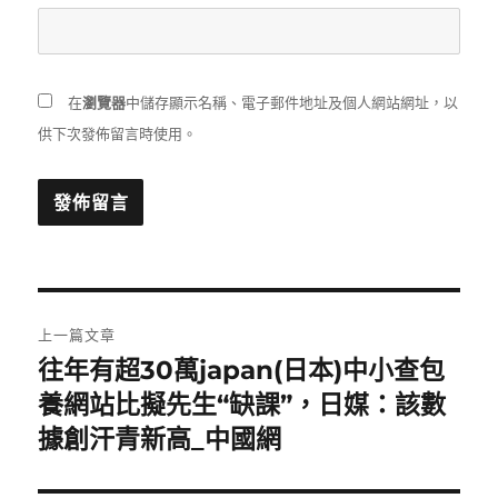
在
瀏覽器
中儲存顯示名稱、電子郵件地址及個人網站網址，以
供下次發佈留言時使用。
文
上一篇文章
章
往年有超30萬japan(日本)中小查包
上
一
養網站比擬先生“缺課”，日媒：該數
導
篇
據創汗青新高_中國網
覽
文
章: