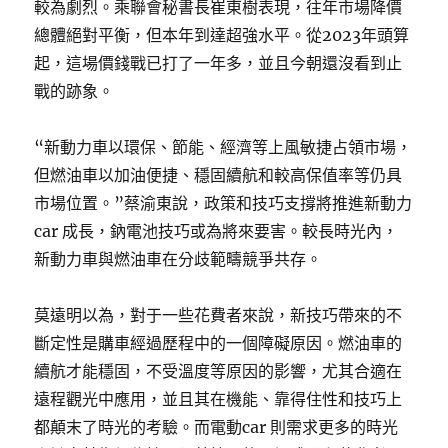
較為劇烈。乘聯會秘書長崔東樹表現，往年市場降價
總體絕對平衡，但本年到達超強水平。從2023年頭算
起，這場價錢戰已打了一年多，並且今朝還沒看到止
戰的跡象。
“新動力車以環保、節能、經濟等上風敏捷占領市場，
但燃油車以加油便捷、穩固續航和較高保值率等仍具
市場位置。”蔡渝東說，政策和技巧支撐將推進新動力
car 成長，鈉電池技巧或為將來要害。較長時光內，
新動力車與燃油車在分歧範疇競爭共存。
莫遠明以為，對于一些花費者來說，新技巧帶來的不
斷定性是購車經過歷程中的一個障礙原因。燃油車的
續航才能穩固，不受溫度等原因的影響，尤其合適在
遠程觀光中應用，並且其在機能、靠得住性和技巧上
都顛末了時光的考驗。而電動car 則需求更多的時光