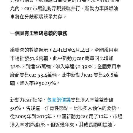
力技巧融會，以順應日益變更的市場需求。在較長時
光內，car 市場能夠浮現雙軌并行，新動力車與燃油
車將在分歧範疇競爭共存。
一個具有里程碑意義的事務
乘聯會的數據顯示，4月1日至4月14日，全國乘用車
市場批發51.6萬輛，此中新動力car 銷量同比增加
32%，到達26萬輛，滲入率達50.39%；全國乘用車
廠商零售car 53.4萬輛，此中新動力car 零售26.8萬
輛，滲入率達50.19%。
新動力car 批發、
包養網價錢
零售滲入率雙雙衝破
50%，告竣這一汗青性節點，比很多人預估的要快。
從2005年到2015年，中國新動力car 用了10年，市場
滲入率才跨越1%。但近幾年來，其成長顯明提速。