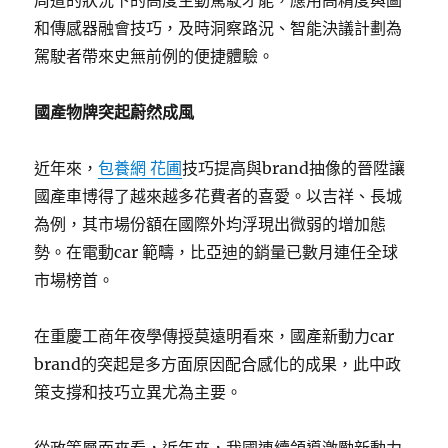
周遭的狀況下的高度主動駕駛才能，應用高精度輿圖
和傳感器融會技巧，及時洞察路況、智能決議計劃為
駕駛者帶來史無前例的便捷體驗。
國產物牌突起蔚然成風
近年來，
包養網 花圃
技巧提高與brand抽像的晉陞讓
國產車博得了越來越多花費者的喜愛。以吉祥、長城
為例，其市場份額在國際外均浮現出微弱的增加態
勢。在電動car 範疇，比亞迪的銷量已數月連任全球
市場榜首。
在重慶工商年夜學傳授莫遠明看來，國產新動力car
brand的突起是多方面原因配合感化的成果，此中政
策支撐和技巧立異尤為主要。