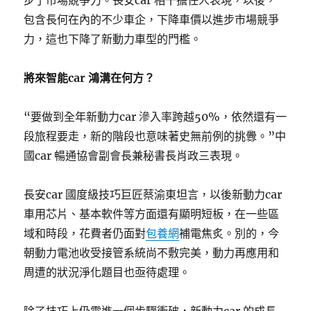
步了市場競爭力。長安car 相干擔任人表現，以後，
包含長何在內的不少車企，下降車價以進步市場競爭
力，這也下降了新動力車型的門檻。
將來智能car 鴻溝在何方？
“要做到全年新動力car 滲入率跨越50%，依然還有一
段旅程要走，新的階段也意味著史無前例的挑釁。”中
國car 暢通協會副會長兼秘書長肖政三表現。
長安car 國度級技巧巨匠蔡渝東坦言，以後新動力car
車用芯片、基本軟件等方面還有顯明短板，在一些區
域和時段，花費者仍面對
包養網
補電焦炙。別的，今
朝動力電池收受接管系統尚不敷完美，動力再應用和
周遭的狀況淨化題目也亟待處理。