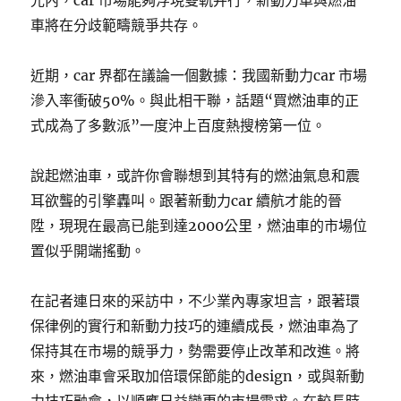
光內，car 市場能夠浮現雙軌并行，新動力車與燃油
車將在分歧範疇競爭共存。
近期，car 界都在議論一個數據：我國新動力car 市場
滲入率衝破50%。與此相干聯，話題“買燃油車的正
式成為了多數派”一度沖上百度熱搜榜第一位。
說起燃油車，或許你會聯想到其特有的燃油氣息和震
耳欲聾的引擎轟叫。跟著新動力car 續航才能的晉
陞，現現在最高已能到達2000公里，燃油車的市場位
置似乎開端搖動。
在記者連日來的采訪中，不少業內專家坦言，跟著環
保律例的實行和新動力技巧的連續成長，燃油車為了
保持其在市場的競爭力，勢需要停止改革和改進。將
來，燃油車會采取加倍環保節能的design，或與新動