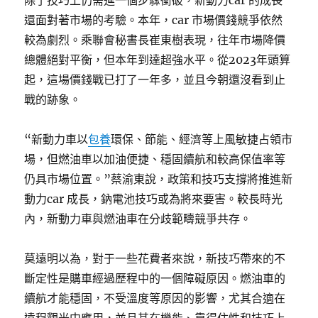
除了技巧上仍需進一個步驟衝破，新動力car 的成長
還面對著市場的考驗。本年，car 市場價錢競爭依然
較為劇烈。乘聯會秘書長崔東樹表現，往年市場降價
總體絕對平衡，但本年到達超強水平。從2023年頭算
起，這場價錢戰已打了一年多，並且今朝還沒看到止
戰的跡象。
“新動力車以
包養
環保、節能、經濟等上風敏捷占領市
場，但燃油車以加油便捷、穩固續航和較高保值率等
仍具市場位置。”蔡渝東說，政策和技巧支撐將推進新
動力car 成長，鈉電池技巧或為將來要害。較長時光
內，新動力車與燃油車在分歧範疇競爭共存。
莫遠明以為，對于一些花費者來說，新技巧帶來的不
斷定性是購車經過歷程中的一個障礙原因。燃油車的
續航才能穩固，不受溫度等原因的影響，尤其合適在