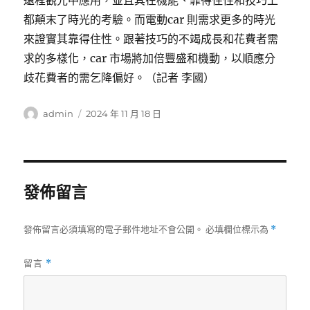
遠程觀光中應用，並且其在機能、靠得住性和技巧上
都顛末了時光的考驗。而電動car 則需求更多的時光
來證實其靠得住性。跟著技巧的不竭成長和花費者需
求的多樣化，car 市場將加倍豐盛和機動，以順應分
歧花費者的需乞降偏好。（記者 李國）
作
發
admin
2024 年 11 月 18 日
者
佈
日
期:
發佈留言
發佈留言必須填寫的電子郵件地址不會公開。
必填欄位標示為
*
留言
*