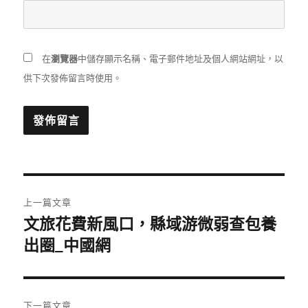
在
瀏覽器
中儲存顯示名稱、電子郵件地址及個人網站網址，以
供下次發佈留言時使用。
文
上一篇文章
章
文旅花費新風口，縣域游微弱查包養
上
一
出圈_中國網
導
篇
覽
文
章:
下一篇文章