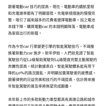
跟著電動car 技巧的提高，現在，電動車的續航里程
和充電速率都有了明顯晉陞。充電舉措措施的慢慢完
整，吸引了越來越多的花費者選擇電動車。加之電池
本錢下降，購買電動car 的本錢明顯降落，電動車成
為家庭出行的新寵。
作為今世car 行業變更引擎的智能駕駛技巧，不竭推
進著新動力car 進步。新年伊始，人們就見證了智能
駕駛技巧從L2級幫助駕駛到L4級簡直完整主動駕駛的
奔騰性提高。統計數據表白，智能駕駛體系能有用下
降約40%的路況變亂，并明顯加重駕駛者的疲憊感。
跟著律例的日益完美和技巧的不竭提高，估計將來幾
年智能駕駛的普及率將無望完成翻番。
本年新上市的多款新動力車型都具有高速公路和城市