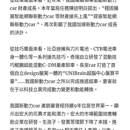
從政策層面來看，近年來，我國連續領導激勵新動力
car 財產成長。本年當局任務陳述明白提出，“穩固擴
展智能網聯新動力car 等財產搶先上風”“提振智能網
聯新動力car ”，再次彰顯了我國加速新動力car 成長
的決計。
從技巧層面來看，比亞迪擁有刀片電池、CTB電池車
身一體化等一系列搶先技巧，奇瑞自立研發了混動技
巧鯤鵬超能混動C-DM量產卸車，長安car 打造了首
個自立design艙駕一體的“UNIBrain超腦中心盤算平
臺”……我國新動力car 之所以完成換道超車，要害就
在于以科技立異完成動力變更和動能轉換。
我國新動力car 產銷量曾經持續9年位居世界第一，顯
示出宏大的花費才能和潛力。宏大的市場範圍效應輔
助企業在研發、生孩子、發賣等環節下降了本錢，進